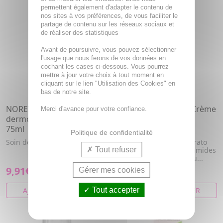
permettent également d'adapter le contenu de
nos sites à vos préférences, de vous faciliter le
partage de contenu sur les réseaux sociaux et
de réaliser des statistiques
Avant de poursuivre, vous pouvez sélectionner
l'usage que nous ferons de vos données en
cochant les cases ci-dessous. Vous pourrez
mettre à jour votre choix à tout moment en
cliquant sur le lien "Utilisation des Cookies" en
bas de notre site.
NOREVA Kérapil soin
NOREVA Alpha KM+ Crème
Merci d'avance pour votre confiance.
dermo-régulateur tube
de jour Repulpante
75ml
fermeté tube 40ml
Politique de confidentialité
Soin dermo-régulateur.
Soin anti-âge visage Kérato
Tout refuser
Modulateur aux Biocéramides
VI, rides installées. Peau...
9,91€
15,54€
Gérer mes cookies
AJOUTER AU PANIER
Tout accepter
AJOUTER AU PANIER