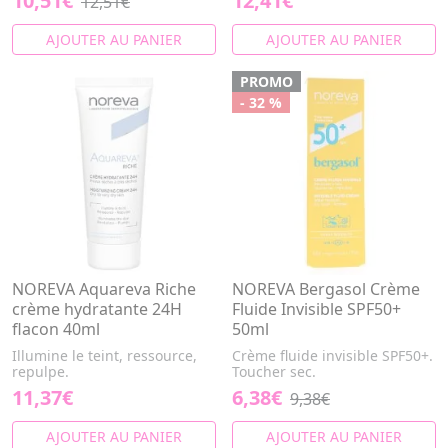
10,51€
12,41€
12,51€
AJOUTER AU PANIER
AJOUTER AU PANIER
PROMO
- 32 %
NOREVA Aquareva Riche
NOREVA Bergasol Crème
crème hydratante 24H
Fluide Invisible SPF50+
flacon 40ml
50ml
Illumine le teint, ressource,
Crème fluide invisible SPF50+.
repulpe.
Toucher sec.
11,37€
6,38€
9,38€
AJOUTER AU PANIER
AJOUTER AU PANIER