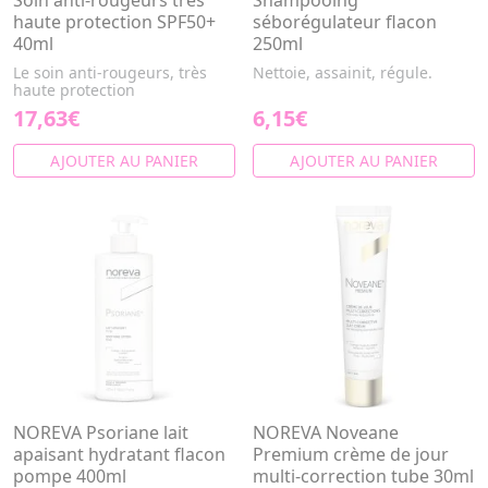
Soin anti-rougeurs très
Shampooing
haute protection SPF50+
séborégulateur flacon
40ml
250ml
Le soin anti-rougeurs, très
Nettoie, assainit, régule.
haute protection
17,63€
6,15€
AJOUTER AU PANIER
AJOUTER AU PANIER
NOREVA Psoriane lait
NOREVA Noveane
apaisant hydratant flacon
Premium crème de jour
pompe 400ml
multi-correction tube 30ml