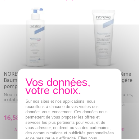
NOREVA Xerodiane AP+
NOREVA Aquareva crème
Baume relipidant flacon
hydratante texture légère
pompe 400ml
24H tube 40ml
Nourrit, apaise, anti-
Crème hydratante 24 heures,
irritations, anti-grattage.
texture légère. Peaux
Sur nos sites et nos applications, nous
déshydratées normales à
recueillons à chacune de vos visites des
mixtes.
données vous concernant. Ces données nous
16,58€
11,37€
permettent de vous proposer les offres et
services les plus pertinents pour vous, et de
vous adresser, en direct ou via des partenaires,
AJOUTER AU PANIER
AJOUTER AU PANIER
des communications et publicités personnalisées
et de mesurer leur efficacité. Elles nous