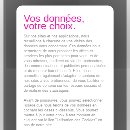
Sur nos sites et nos applications, nous
recueillons à chacune de vos visites des
données vous concernant. Ces données nous
permettent de vous proposer les offres et
services les plus pertinents pour vous, et de
vous adresser, en direct ou via des partenaires,
des communications et publicités personnalisées
et de mesurer leur efficacité. Elles nous
permettent également d'adapter le contenu de
nos sites à vos préférences, de vous faciliter le
partage de contenu sur les réseaux sociaux et
de réaliser des statistiques
Avant de poursuivre, vous pouvez sélectionner
l'usage que nous ferons de vos données en
cochant les cases ci-dessous. Vous pourrez
mettre à jour votre choix à tout moment en
cliquant sur le lien "Utilisation des Cookies" en
bas de notre site.