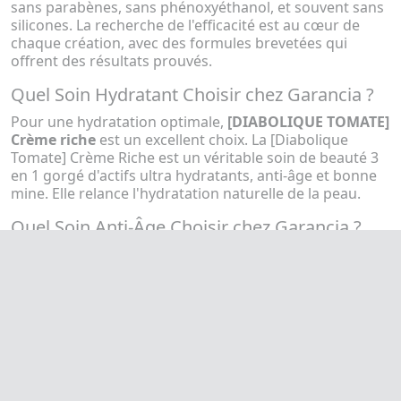
sans parabènes, sans phénoxyéthanol, et souvent sans
silicones. La recherche de l'efficacité est au cœur de
chaque création, avec des formules brevetées qui
offrent des résultats prouvés.
Quel Soin Hydratant Choisir chez Garancia ?
Pour une hydratation optimale,
[DIABOLIQUE TOMATE]
Crème riche
est un excellent choix. La [Diabolique
Tomate] Crème Riche est un véritable soin de beauté 3
en 1 gorgé d'actifs ultra hydratants, anti-âge et bonne
mine. Elle relance l'hydratation naturelle de la peau.
Quel Soin Anti-Âge Choisir chez Garancia ?
Pour lutter contre les signes de l'âge, le
Sérum L'Elixir
du Marabout
est une référence incontournable. Ce
sérum combine des actifs anti-âge puissants avec des
propriétés purifiantes, idéales pour les peaux sujettes
aux imperfections. Il aide à réduire les rides, à raffermir
la peau et à améliorer l'éclat du teint.
Quel Soin Anti-Imperfection Choisir chez
Garancia ?