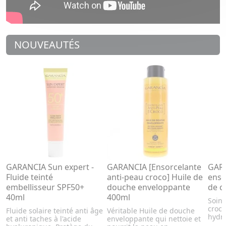
NOUVEAUTÉS
GARANCIA Sun expert -
GARANCIA [Ensorcelante
GAR
Fluide teinté
anti-peau croco] Huile de
enso
embellisseur SPF50+
douche enveloppante
de c
40ml
400ml
Soin 
croco
Fluide solaire teinté anti âge
Véritable Huile de douche
hydra
et anti taches à l'acide
enveloppante qui nettoie et