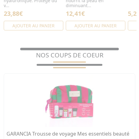
hyaluronique. Protège du
nourrit la peau en
v...
diminuant...
23,88€
12,41€
5,2
AJOUTER AU PANIER
AJOUTER AU PANIER
A
NOS COUPS DE COEUR
GARANCIA Trousse de voyage Mes essentiels beauté