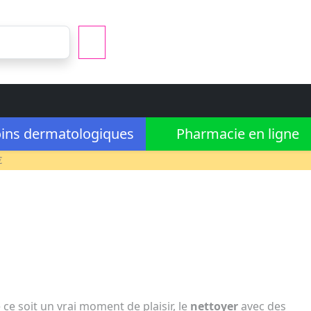
ins dermatologiques
Pharmacie en ligne
€
 ce soit un vrai moment de plaisir, le
nettoyer
avec des