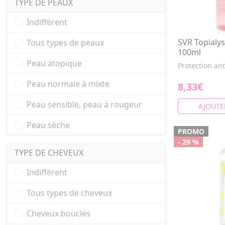
TYPE DE PEAUX
Indifférent
SVR Topialys
Tous types de peaux
100ml
Peau atopique
Protection an
Peau normale à mixte
8,33€
Peau sensible, peau à rougeur
AJOUTE
Peau sèche
PROMO
- 29 %
TYPE DE CHEVEUX
Indifférent
Tous types de cheveux
Cheveux bouclés