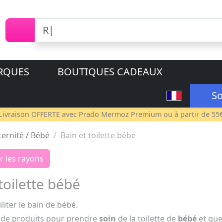
RQUES
BOUTIQUES CADEAUX
So
Livraison OFFERTE avec
Prado Mermoz Premium
ou à partir de 55
ernité / Bébé
Bain et toilette bébé
r les rayons
toilette bébé
liter le bain de bébé.
de produits pour prendre
soin
de la toilette de
bébé
et que