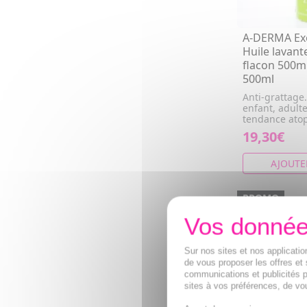
A-DERMA Ex
Huile lavant
flacon 500m
500ml
Anti-grattage
enfant, adult
tendance ato
19,30€
AJOUTE
PROMO
- 26 %
Sur nos sites et nos applicat
de vous proposer les offres et 
communications et publicités p
sites à vos préférences, de vou