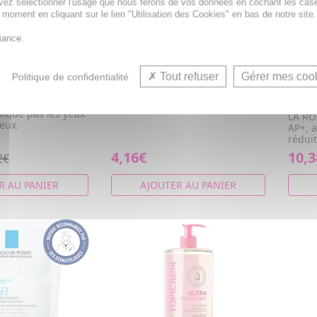
vez sélectionner l'usage que nous ferons de vos données en cochant les cas
t moment en cliquant sur le lien "Utilisation des Cookies" en bas de notre site.
iance.
é Gel lavant
BIOLANE Lingettes H2O x72
LA R
ndula lot de 2 x
Synd
Hygiène corporelle des bébés
Tout refuser
Gérer mes coo
Politique de confidentialité
relip
et des enfants.
200m
ux au calendula
pique pas les yeux
LA RO
veux.
AP+, 
réduit
4,16€
10,3
2€
R AU PANIER
AJOUTER AU PANIER