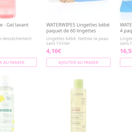
e - Gel lavant
WATERWIPES Lingettes bébé
WATE
paquet de 60 lingettes
4 paq
ti-dessèchement
Lingettes bébé. Nettoie la peau
Linget
sans l'irriter
sans l'
4,16€
16,5
R AU PANIER
AJOUTER AU PANIER