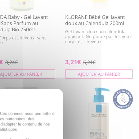
A Baby - Gel Lavant
KLORANE Bébé Gel lavant
 Sans Parfum au
doux au Calendula 200ml
dula Bio 750ml
Gel lavant doux au calendula
apaisant. Ne pique pas les yeux
Corps et cheveux, sans
corps et cheveux.
um
€
3,21€
8,24€
6,21€
AJOUTER AU PANIER
AJOUTER AU PANIER
. Ces données nous permettent
des partenaires, des
 d'adapter le contenu de nos
atistiques