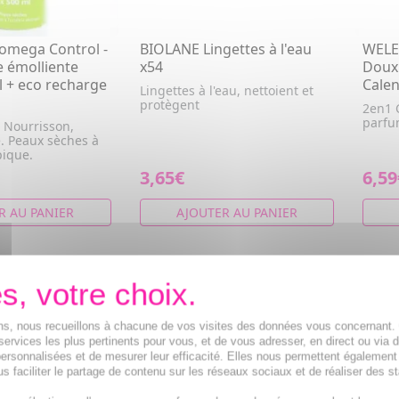
omega Control -
BIOLANE Lingettes à l'eau
WELED
e émolliente
x54
Doux
l + eco recharge
Calen
Lingettes à l'eau, nettoient et
protègent
2en1 
parf
. Nourrisson,
e. Peaux sèches à
pique.
3,65€
6,59
R AU PANIER
AJOUTER AU PANIER
ions, nous recueillons à chacune de vos visites des données vous concernant
services les plus pertinents pour vous, et de vous adresser, en direct ou via 
ersonnalisées et de mesurer leur efficacité. Elles nous permettent également
s faciliter le partage de contenu sur les réseaux sociaux et de réaliser des st