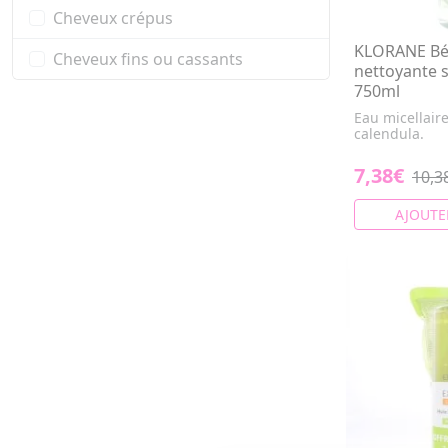
Cheveux crépus
KLORANE Bé
Cheveux fins ou cassants
nettoyante 
750ml
Eau micellair
calendula.
7,38€
10,3
AJOUTE