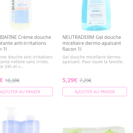
 BIAFINE Crème douche
NEUTRADERM Gel douche
tante anti-irritations
micellaire dermo-apaisant
n 1l
flacon 1l
me douche anti-irritations
Gel douche micellaire dermo-
ante nettoie sans irriter,
apaisant. Pour toute la famille.
e 24h et s...
€
5,29€
10,38€
7,29€
AJOUTER AU PANIER
AJOUTER AU PANIER