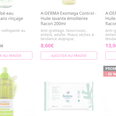
bé eau
A-DERMA Exomega Control -
A-DE
sans rinçage
Huile lavante émolliente
Huile
flacon 200ml
flaco
e nettoyante au
Anti-grattage. Nourrisson,
Anti-g
enfant, adulte. Peaux sèches à
enfant
tendance atopique.
tenda
8,60€
13,0
8€
R AU PANIER
AJOUTER AU PANIER
PRO
- 20 