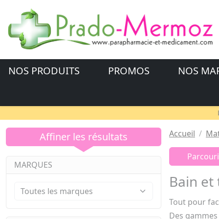
NOS PRODUITS
PROMOS
NOS MA
Accueil
Mat
Affiner les résultats
Parcouri
MARQUES
Bain et 
Tout pour faci
Des gammes 