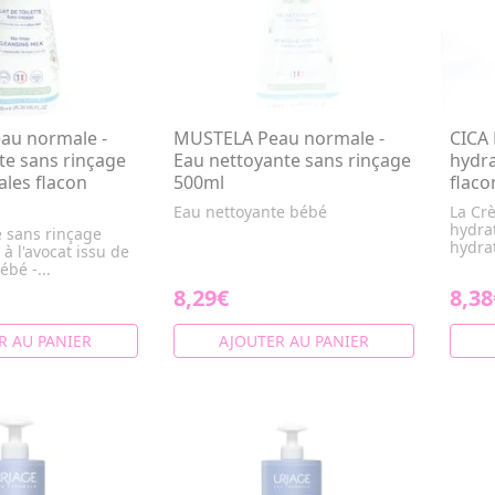
au normale -
MUSTELA Peau normale -
CICA
tte sans rinçage
Eau nettoyante sans rinçage
hydra
les flacon
500ml
flaco
Eau nettoyante bébé
La Crè
hydrat
te sans rinçage
hydrat
à l'avocat issu de
ébé -...
8,29€
8,38
R AU PANIER
AJOUTER AU PANIER