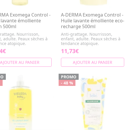
RMA Exomega Control -
A-DERMA Exomega Control -
 lavante émolliente
Huile lavante émolliente eco-
n 500ml
recharge 500ml
rattage. Nourrisson,
Anti-grattage. Nourrisson,
, adulte. Peaux sèches à
enfant, adulte. Peaux sèches à
nce atopique.
tendance atopique.
4€
11,73€
AJOUTER AU PANIER
AJOUTER AU PANIER
MO
PROMO
%
- 48 %