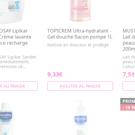
SAY Lipikar
TOPICREM Ultra-hydratant -
MUST
Crème lavante
Gel douche flacon pompe 1L
Lait 
eco recharge
peau
Nettoie en douceur et protège
200m
AY Lipikar Syndet
Lait d
immédiatement,
peau n
heresses sé...
cultur
9,33€
7,51
R AU PANIER
AJOUTER AU PANIER
PRO
- 19 