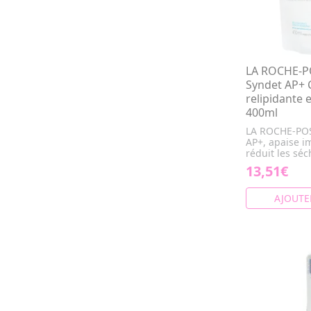
LA ROCHE-PO
Syndet AP+ 
relipidante 
400ml
LA ROCHE-POS
AP+, apaise 
réduit les séc
13,51€
AJOUTE