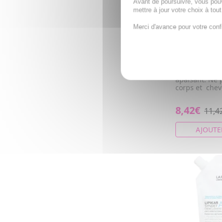
Avant de poursuivre, vous pou
mettre à jour votre choix à tou
Merci d'avance pour votre conf
KLORANE Béb
doux au Cale
500ml
Gel lavant do
apaisant. Ne 
corps et che
8,42€
11,4
AJOUTE