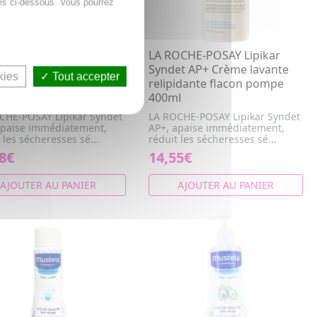
es ci-dessous. Vous pourrez
OCHE-POSAY Lipikar
LA ROCHE-POSAY Lipikar
et AP+ Crème lavante
Syndet AP+ Crème lavante
kies
Tout accepter
idante flacon pompe
relipidante flacon pompe
l
400ml
CHE-POSAY Lipikar Syndet
LA ROCHE-POSAY Lipikar Syndet
apaise immédiatement,
AP+, apaise immédiatement,
 les sécheresses sé...
réduit les sécheresses sé...
8€
14,55€
AJOUTER AU PANIER
AJOUTER AU PANIER