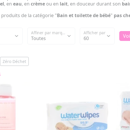
el
,
en
eau
,
en
crème
ou en
lait
, en douceur durant son
bai
 produits de la catégorie "
Bain et toilette de bébé
"
pas ch
Affiner par marque
Afficher par
Voi
Zéro Déchet
s