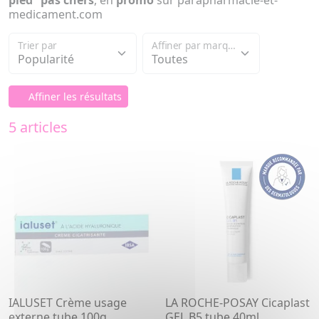
pied
"
pas chers
, en
promo
sur parapharmacie-et-
medicament.com
Trier par
Affiner par marque
Affiner les résultats
5 articles
IALUSET Crème usage
LA ROCHE-POSAY Cicaplast
externe tube 100g
GEL B5 tube 40ml