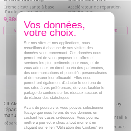
Crème cicatrisante à base
Accélérateur de réparation
d'acide hyaluronique.
épidermique.
9,38€
8,33€
AJOUTER AU PANIER
AJOUTER AU PANIER
Sur nos sites et nos applications, nous
recueillons à chacune de vos visites des
données vous concernant. Ces données nous
permettent de vous proposer les offres et
services les plus pertinents pour vous, et de
vous adresser, en direct ou via des partenaires,
des communications et publicités personnalisées
et de mesurer leur efficacité. Elles nous
permettent également d'adapter le contenu de
nos sites à vos préférences, de vous faciliter le
partage de contenu sur les réseaux sociaux et
de réaliser des statistiques
CICAMANUKA Crème
URGO Pansement spray
Avant de poursuivre, vous pouvez sélectionner
réparatrice miel de
flacon spray 40ml
l'usage que nous ferons de vos données en
manuka bio 40ml
Pansement invisible, conseillé
cochant les cases ci-dessous. Vous pourrez
pour les parties en
mettre à jour votre choix à tout moment en
Répare, assainit et apaise
mouvement (coudes, genoux,
cliquant sur le lien "Utilisation des Cookies" en