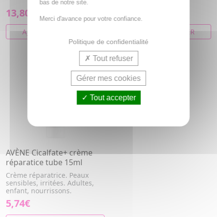
doig...
bas de notre site.
13,80€
13,09€
Merci d'avance pour votre confiance.
AJOUTER AU PANIER
AJOUTER AU PANIER
Politique de confidentialité
Tout refuser
Gérer mes cookies
Tout accepter
AVÈNE Cicalfate+ crème
réparatice tube 15ml
Crème réparatrice. Peaux
sensibles, irritées. Adultes,
enfant, nourrissons.
5,74€