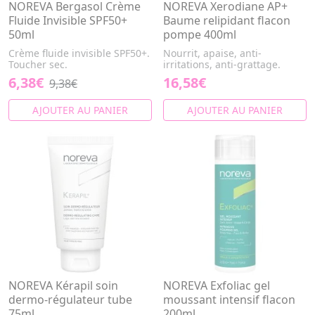
NOREVA Bergasol Crème
NOREVA Xerodiane AP+
Fluide Invisible SPF50+
Baume relipidant flacon
50ml
pompe 400ml
Crème fluide invisible SPF50+.
Nourrit, apaise, anti-
Toucher sec.
irritations, anti-grattage.
6,38€
16,58€
9,38€
AJOUTER AU PANIER
AJOUTER AU PANIER
NOREVA Kérapil soin
NOREVA Exfoliac gel
dermo-régulateur tube
moussant intensif flacon
75ml
200ml