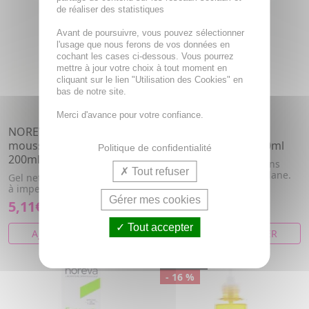
de réaliser des statistiques
Avant de poursuivre, vous pouvez sélectionner
l'usage que nous ferons de vos données en
cochant les cases ci-dessous. Vous pourrez
mettre à jour votre choix à tout moment en
cliquant sur le lien "Utilisation des Cookies" en
bas de notre site.
Merci d'avance pour votre confiance.
NOREVA Exfoliac gel
NOREVA Actipur gel
moussant doux flacon
dermo-nettoyant 150ml
Politique de confidentialité
200ml
Gel dermo-nettoyant sans
Tout refuser
savon à l'extrait de bardane.
Gel nettoyant/purifiant. Peaux
à imperfections. Visage.
Gérer mes cookies
5,11€
7,20€
Tout accepter
AJOUTER AU PANIER
AJOUTER AU PANIER
PROMO
- 16 %