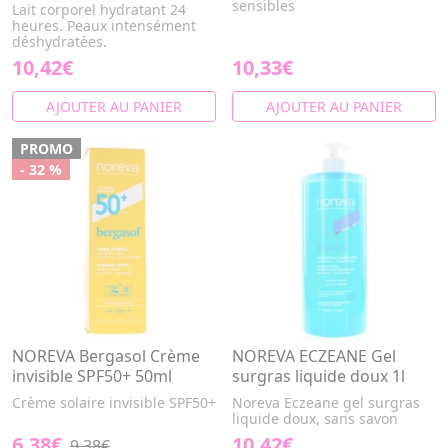
sensibles
Lait corporel hydratant 24
heures. Peaux intensément
déshydratées.
10,42€
10,33€
AJOUTER AU PANIER
AJOUTER AU PANIER
PROMO
- 32 %
NOREVA Bergasol Crème
NOREVA ECZEANE Gel
invisible SPF50+ 50ml
surgras liquide doux 1l
Crème solaire invisible SPF50+
Noreva Eczeane gel surgras
liquide doux, sans savon
6,38€
10,42€
9,38€