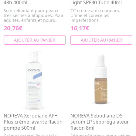
48h 400ml
Light SPF30 Tube 40ml
Soin relipidant pour peaux
CC crème anti rougeurs.
très sèches à atopiques. Pour
Unifie et couvre les
adultes, enfants et nourr...
imperfections
20,76€
16,17€
AJOUTER AU PANIER
AJOUTER AU PANIER
NOREVA Xerodiane AP+
NOREVA Sebodiane DS
Plus crème lavante flacon
sérum LP séborégulateur
pompe 500ml
flacon 8ml
Crème lavante. Peaux très
Sérum séborégulateur, action