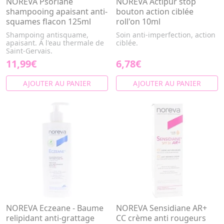
NOREVA Psoriane
NOREVA Actipur stop
shampooing apaisant anti-
bouton action ciblée
squames flacon 125ml
roll'on 10ml
Shampoing antisquame,
Soin anti-imperfection, action
apaisant. A l'eau thermale de
ciblée.
Saint-Gervais.
11,99€
6,78€
AJOUTER AU PANIER
AJOUTER AU PANIER
NOREVA Eczeane - Baume
NOREVA Sensidiane AR+
relipidant anti-grattage
CC crème anti rougeurs