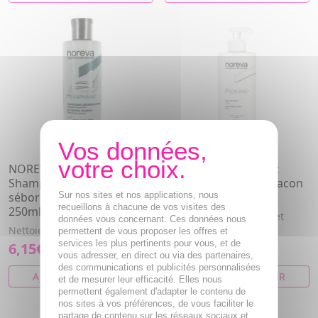
NOREVA Hexaphane
NOREVA Psoriane lait
Shampooing
apaisant hydratant flacon
séborégulateur flacon
Sur nos sites et nos applications, nous
pompe 400ml
recueillons à chacune de vos visites des
250ml
Lait thermal hydratant et
données vous concernant. Ces données nous
apaisant.
Nettoie, assainit, régule.
permettent de vous proposer les offres et
services les plus pertinents pour vous, et de
6,15€
19,81€
vous adresser, en direct ou via des partenaires,
des communications et publicités personnalisées
AJOUTER AU PANIER
AJOUTER AU PANIER
et de mesurer leur efficacité. Elles nous
permettent également d'adapter le contenu de
nos sites à vos préférences, de vous faciliter le
partage de contenu sur les réseaux sociaux et