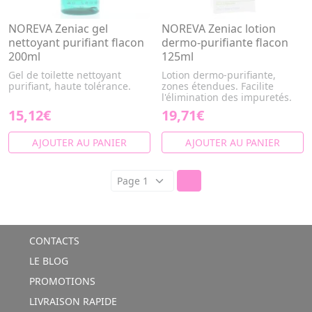
NOREVA Zeniac gel
NOREVA Zeniac lotion
nettoyant purifiant flacon
dermo-purifiante flacon
200ml
125ml
Gel de toilette nettoyant
Lotion dermo-purifiante,
purifiant, haute tolérance.
zones étendues. Facilite
l'élimination des impuretés.
15,12€
19,71€
AJOUTER AU PANIER
AJOUTER AU PANIER
CONTACTS
LE BLOG
PROMOTIONS
LIVRAISON RAPIDE