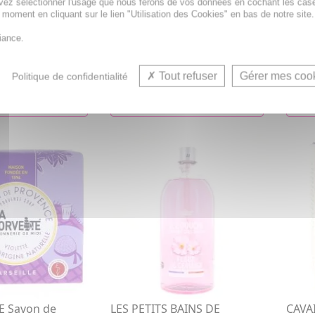
vez sélectionner l'usage que nous ferons de vos données en cochant les cas
ger Jasmin
Solide Nectar de Miel 100g
Solid
t moment en cliquant sur le lien "Utilisation des Cookies" en bas de notre site.
Savon pain
Savon
iance.
4,95€
15,1
Tout refuser
Gérer mes coo
Politique de confidentialité
R AU PANIER
AJOUTER AU PANIER
E Savon de
LES PETITS BAINS DE
CAVA