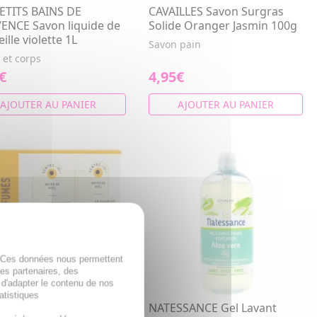
PETITS BAINS DE
CAVAILLES Savon Surgras
ENCE Savon liquide de
Solide Oranger Jasmin 100g
ille violette 1L
Savon pain
 et corps
€
4,95€
AJOUTER AU PANIER
AJOUTER AU PANIER
. Ces données nous permettent
des partenaires, des
 d'adapter le contenu de nos
atistiques
ILLES Savon Surgras
NATESSANCE Gel Lavant