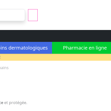
ins dermatologiques
Pharmacie en ligne
€
mains
ce
et protégée.