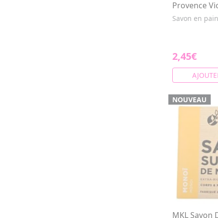
Provence Vi
Savon en pai
2,45€
AJOUTE
NOUVEAU
MKL Savon D