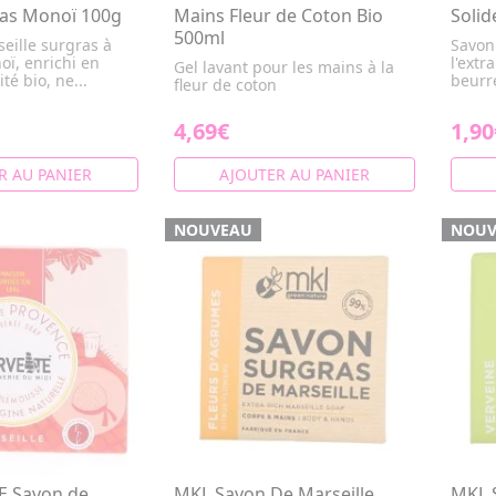
ras Monoï 100g
Mains Fleur de Coton Bio
Solid
500ml
eille surgras à
Savon
oï, enrichi en
l'extr
Gel lavant pour les mains à la
té bio, ne...
beurre
fleur de coton
4,69€
1,90
R AU PANIER
AJOUTER AU PANIER
NOUVEAU
NOUV
E Savon de
MKL Savon De Marseille
MKL 