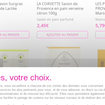
avon Surgras
LA CORVETTE Savon de
LES 
de Lactée
Provence en pain verveine
PROV
citron 100g
Marse
Savon en pain parfumé
Mains
2,45€
5,79
R AU PANIER
AJOUTER AU PANIER
ions, nous recueillons à chacune de vos visites des données vous concernant
services les plus pertinents pour vous, et de vous adresser, en direct ou via 
ersonnalisées et de mesurer leur efficacité. Elles nous permettent également
s faciliter le partage de contenu sur les réseaux sociaux et de réaliser des st
avon Surgras
CAVAILLES Savon Surgras
CAVA