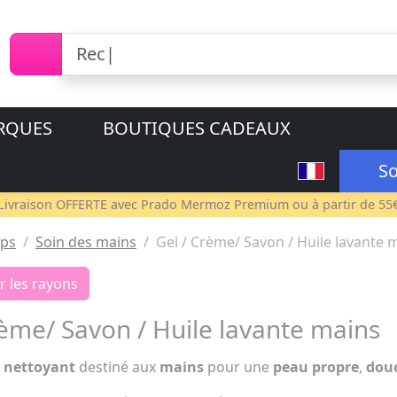
RQUES
BOUTIQUES CADEAUX
So
Livraison OFFERTE avec
Prado Mermoz Premium
ou à partir de 55
ps
Soin des mains
Gel / Crème/ Savon / Huile lavante 
r les rayons
rème/ Savon / Huile lavante mains
t
nettoyant
destiné aux
mains
pour une
peau propre
,
dou