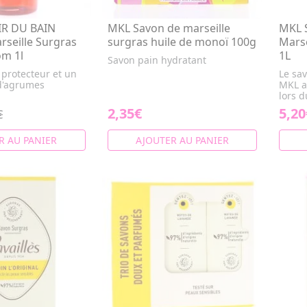
R DU BAIN
MKL Savon de marseille
MKL 
rseille Surgras
surgras huile de monoï 100g
Marse
m 1l
1L
Savon pain hydratant
 protecteur et un
Le sav
d'agrumes
MKL a
lors d
2,35€
5,20
€
R AU PANIER
AJOUTER AU PANIER