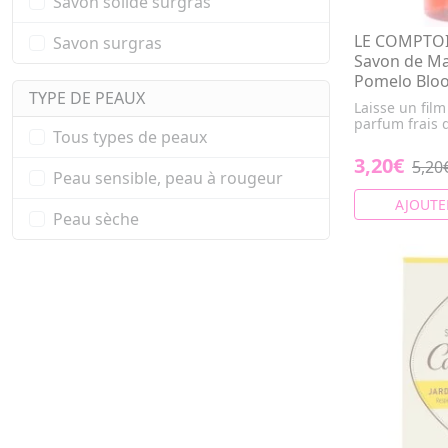
Savon solide surgras
LE COMPTOI
Savon surgras
Savon de Ma
Pomelo Bloo
TYPE DE PEAUX
Laisse un film
parfum frais 
Tous types de peaux
3,20€
5,20
Peau sensible, peau à rougeur
AJOUTE
Peau sèche