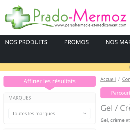
NOS PRODUITS
PROMOS
NOS MA
Accueil
Cor
Affiner les résultats
Parcouri
MARQUES
Gel / C
Gel
,
crème
e