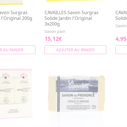
avon Surgras
CAVAILLES Savon Surgras
CAVA
 l'Original 200g
Solide Jardin l'Original
Soli
3x200g
Savon
Savon pain
15,12€
4,95
R AU PANIER
AJOUTER AU PANIER