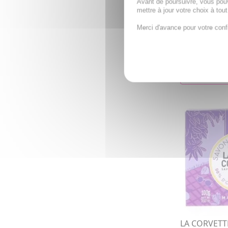
Avant de poursuivre, vous pou
Solide Oran
mettre à jour votre choix à tou
3x200g
Savon pain
Merci d'avance pour votre conf
15,12€
AJOUTE
LA CORVETT