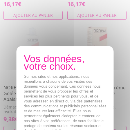
16,17€
16,17€
AJOUTER AU PANIER
AJOUTER AU PANIER
Sur nos sites et nos applications, nous
recueillons à chacune de vos visites des
données vous concernant. Ces données nous
NOREVA Sensidiane -
NOREVA Sensidiane crème
permettent de vous proposer les offres et
Gelée Démaquillante
apaisante légère tube
services les plus pertinents pour vous, et de
Apaisante 200ml
40ml
vous adresser, en direct ou via des partenaires,
des communications et publicités personnalisées
Démaquille, nettoie, calme et
Calme, hydrate, protège.
hydrate le visage et les yeux.
et de mesurer leur efficacité. Elles nous
permettent également d'adapter le contenu de
9,38€
13,04€
nos sites à vos préférences, de vous faciliter le
partage de contenu sur les réseaux sociaux et