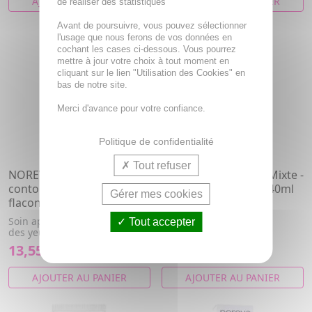
AJOUTER AU PANIER
AJOUTER AU PANIER
de réaliser des statistiques
Avant de poursuivre, vous pouvez sélectionner
l'usage que nous ferons de vos données en
cochant les cases ci-dessous. Vous pourrez
mettre à jour votre choix à tout moment en
cliquant sur le lien "Utilisation des Cookies" en
bas de notre site.
Merci d'avance pour votre confiance.
Politique de confidentialité
Tout refuser
NOREVA Sensidiane
NOREVA Sensidiane Mixte -
contour des yeux apaisant
Emulsion Apaisante 40ml
Gérer mes cookies
flacon 15ml
Soin apaisant visage.
Soin apaisant pour le contour
Tout accepter
des yeux au Neutrazen Pro
13,55€
13,55€
AJOUTER AU PANIER
AJOUTER AU PANIER