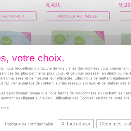
4,43€
9,28
R AU PANIER
AJOUTER AU PANIER
ions, nous recueillons à chacune de vos visites des données vous concernant
services les plus pertinents pour vous, et de vous adresser, en direct ou via 
ersonnalisées et de mesurer leur efficacité. Elles nous permettent également
s faciliter le partage de contenu sur les réseaux sociaux et de réaliser des st
vez sélectionner l'usage que nous ferons de vos données en cochant les cas
t moment en cliquant sur le lien "Utilisation des Cookies" en bas de notre site.
NCE Lessive
PHARMASCIENCE Liquide
PHAR
1 cubi de 3l
vaisselle mains cubi de 3l
lave-
iance.
adoucissant
Liquide vaisselle à fort pouvoir
Table
s à savon
dégraissant
Rinçag
Tout refuser
Gérer mes coo
Politique de confidentialité
9,28€
6,15