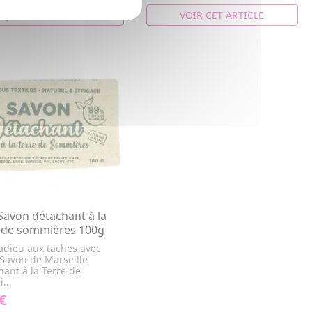
AJOUTER AU PANIER
VOIR CET ARTICLE
avon détachant à la
e de sommières 100g
 adieu aux taches avec
 Savon de Marseille
ant à la Terre de
...
€