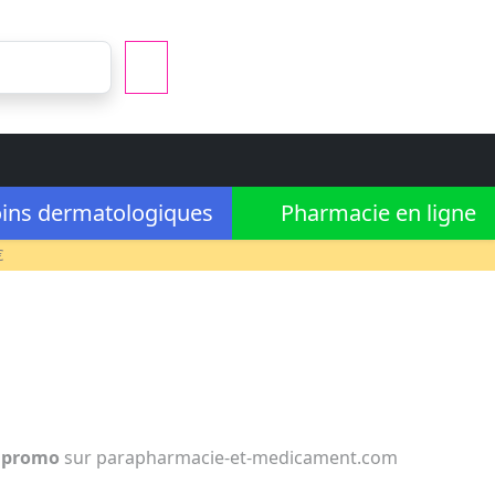
ins dermatologiques
Pharmacie en ligne
€
n
promo
sur parapharmacie-et-medicament.com