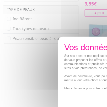
3,55€
TYPE DE PEAUX
AJOUTE
Indifférent
Tous types de peaux
Peau sensible, peau à rougeur
Sur nos sites et nos applicat
de vous proposer les offres et 
communications et publicités p
sites à vos préférences, de vou
Avant de poursuivre, vous pou
mettre à jour votre choix à tou
PHARMASCIE
Liquide 2 en 
Merci d'avance pour votre conf
Lessive avec 
végétal Fleur
9,28€