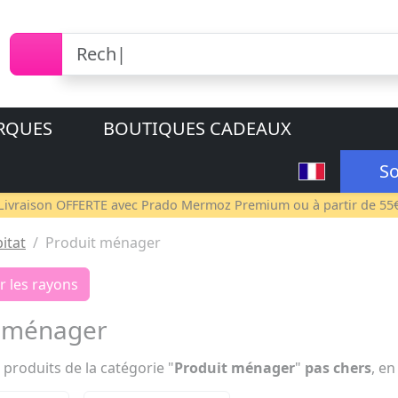
RQUES
BOUTIQUES CADEAUX
So
Livraison OFFERTE avec
Prado Mermoz Premium
ou à partir de 55
itat
Produit ménager
r les rayons
t ménager
 produits de la catégorie "
Produit ménager
"
pas chers
, e