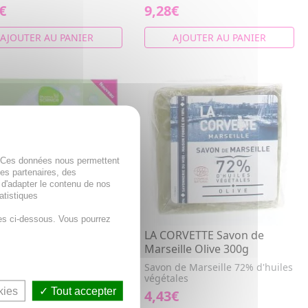
€
9,28€
AJOUTER AU PANIER
AJOUTER AU PANIER
. Ces données nous permettent
des partenaires, des
 d'adapter le contenu de nos
atistiques
es ci-dessous. Vous pourrez
MASCIENCE Tablettes
LA CORVETTE Savon de
vaisselle Tout-en-1 x30
Marseille Olive 300g
ttes sécables Lavage,
Savon de Marseille 72% d'huiles
e et Brillance
végétales
kies
Tout accepter
€
4,43€