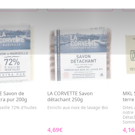
R AU PANIER
AJOUTER AU PANIER
E Savon de
LA CORVETTE Savon
MKL S
tra pur 200g
détachant 250g
terr
eille 72% d'huiles
Enrichi aux noix de lavage Bio
Dites
notre
Détach
Sommi
4,69€
4,16