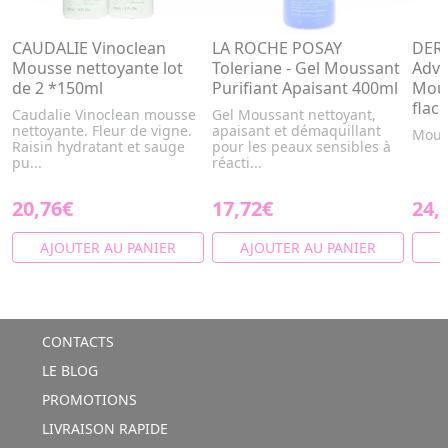
CAUDALIE Vinoclean
LA ROCHE POSAY
DERM
Mousse nettoyante lot
Toleriane - Gel Moussant
Adva
de 2 *150ml
Purifiant Apaisant 400ml
Mous
flac
Caudalie Vinoclean mousse
Gel Moussant nettoyant,
nettoyante. Fleur de vigne.
apaisant et démaquillant
Mous
Raisin hydratant et sauge
pour les peaux sensibles à
pu...
réacti...
20,76€
17,72€
24,
AJOUTER AU PANIER
AJOUTER AU PANIER
A
CONTACTS
LE BLOG
PROMOTIONS
LIVRAISON RAPIDE