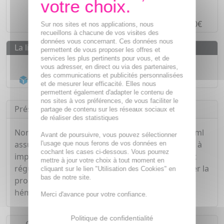
Paiement en ligne
SÉCURISÉ
Paiement en
4 fois sans frais
à partir de 30€
Sur nos sites et nos applications, nous
recueillons à chacune de vos visites des
données vous concernant. Ces données nous
La livraison
permettent de vous proposer les offres et
services les plus pertinents pour vous, et de
Livraison gratuite dès
55€
vous adresser, en direct ou via des partenaires,
des communications et publicités personnalisées
Acheminement Chronopost
en 24h*
et de mesurer leur efficacité. Elles nous
permettent également d'adapter le contenu de
nos sites à vos préférences, de vous faciliter le
Présentation
partage de contenu sur les réseaux sociaux et
de réaliser des statistiques
Noreva Actipur Mousse Dermo-Nettoyante 150 ml
Avant de poursuivre, vous pouvez sélectionner
assure un nettoyage efficace des peaux grasses à
l'usage que nous ferons de vos données en
cochant les cases ci-dessous. Vous pourrez
imperfections, éliminant toutes les impuretés et
mettre à jour votre choix à tout moment en
régulant le flux de sébum. Elle aide aussi à limiter la
cliquant sur le lien "Utilisation des Cookies" en
bas de notre site.
prolifération bactérienne et contient un agent
hémostatique.
Merci d'avance pour votre confiance.
Politique de confidentialité