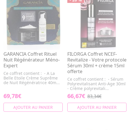
GARANCIA Coffret Rituel
FILORGA Coffret NCEF-
Nuit Régénérateur Méno-
Revitalize - Votre protocole
Expert
Sérum 30ml + crème 15ml
offerte
Ce coffret contient : - A La
Belle Etoile Crème Suprême
Ce coffret contient : - Sérum
de Nuit Régénératrice 40m...
Polyrevitalisant Anti-Age 30ml
- Crème polyrevitali...
69,78€
66,67€
83,34€
AJOUTER AU PANIER
AJOUTER AU PANIER