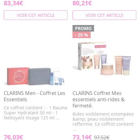
83,34€
80,21€
VOIR CET ARTICLE
VOIR CET ARTICLE
PROMO
- 25 %
CLARINS Men - Coffret Les
CLARINS Coffret Mes
Essentiels
essentiels anti-rides &
fermeté.
Ce coffret contient : - 1 Baume
Super Hydratant 50 ml - 1
Rides visiblement estompées
Nettoyant Visage 125 ml ...
&amp; peau visiblement
raffermie. Ce coffret contient
...
76,03€
73,14€
97,52€