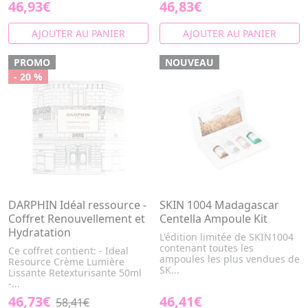
46,93€
46,83€
AJOUTER AU PANIER
AJOUTER AU PANIER
PROMO
NOUVEAU
- 20 %
DARPHIN Idéal ressource -
SKIN 1004 Madagascar
Coffret Renouvellement et
Centella Ampoule Kit
Hydratation
L'édition limitée de SKIN1004
contenant toutes les
Ce coffret contient: - Ideal
ampoules les plus vendues de
Resource Crème Lumière
SK...
Lissante Retexturisante 50ml
-...
46,73€
46,41€
58,41€