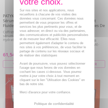
Sur nos sites et nos applications, nous
recueillons à chacune de vos visites des
PATYKA Coffret anti taches
FILORGA Time-Filler
données vous concernant. Ces données nous
Sérum correcteur 30ml +
Intensive 5xp - Coffret
permettent de vous proposer les offres et
Fluide SPF30 50ml
Soins Ciblés Tous Types De
services les plus pertinents pour vous, et de
Rides
vous adresser, en direct ou via des partenaires,
Coffret anti taches perfect :
des communications et publicités personnalisées
sérum et fluide correcteurs.
Ce coffret anti-rides
et de mesurer leur efficacité. Elles nous
Hydratent et réduisent ...
comprenant TIME-FILLER
permettent également d'adapter le contenu de
INTENSIVE 5XP 30ml TIME-
nos sites à vos préférences, de vous faciliter le
FILLER 5XP 15...
partage de contenu sur les réseaux sociaux et
61,54€
58,33€
72,91€
de réaliser des statistiques
VOIR CET ARTICLE
Avant de poursuivre, vous pouvez sélectionner
AJOUTER AU PANIER
l'usage que nous ferons de vos données en
cochant les cases ci-dessous. Vous pourrez
mettre à jour votre choix à tout moment en
cliquant sur le lien "Utilisation des Cookies" en
bas de notre site.
Merci d'avance pour votre confiance.
Politique de confidentialité