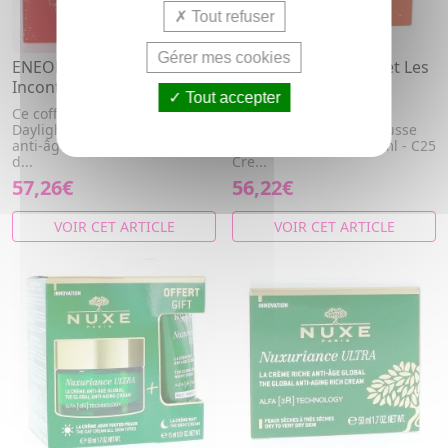
Tout refuser
Gérer mes cookies
ENEOMEY Coffret Les
DERMACEUTIC Coffret Les
Incontournables Eclat
Essentiels Anti-âge
Tout accepter
Ce coffret contient: - 1
Ce coffret contient : -
Daylight C20 Fluide de jour
Advanced Cleanser Mousse
anti-âge 30ml - 1 Nettoyant
Nettoyante Globale 50ml - C25
d...
Cre...
57,26€
56,22€
VOIR CET ARTICLE
VOIR CET ARTICLE