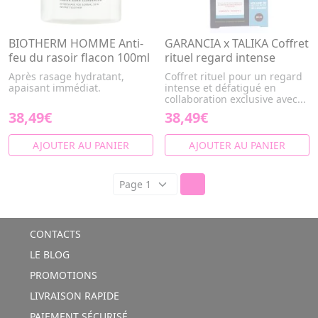
BIOTHERM HOMME Anti-
GARANCIA x TALIKA Coffret
feu du rasoir flacon 100ml
rituel regard intense
Après rasage hydratant,
Coffret rituel pour un regard
apaisant immédiat.
intense et défatigué en
collaboration exclusive avec...
38,49€
38,49€
AJOUTER AU PANIER
AJOUTER AU PANIER
CONTACTS
LE BLOG
PROMOTIONS
LIVRAISON RAPIDE
PAIEMENT SÉCURISÉ