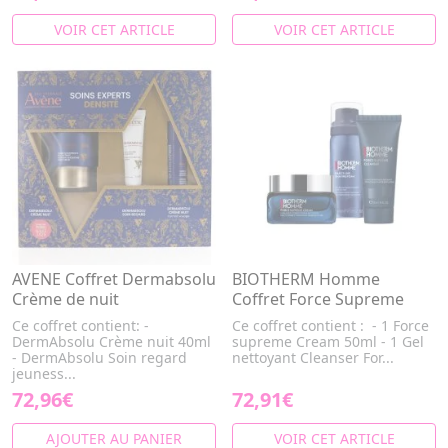
VOIR CET ARTICLE
VOIR CET ARTICLE
AVENE Coffret Dermabsolu
BIOTHERM Homme
Crème de nuit
Coffret Force Supreme
Ce coffret contient: -
Ce coffret contient : - 1 Force
DermAbsolu Crème nuit 40ml
supreme Cream 50ml - 1 Gel
- DermAbsolu Soin regard
nettoyant Cleanser For...
jeuness...
72,96€
72,91€
AJOUTER AU PANIER
VOIR CET ARTICLE