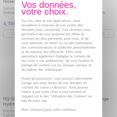
fesses
Masque collagène
Soin ciblé galbant &amp;
Masque hydrogel Clear
hydratant
Radiance – Hydratation &
éclat repulpant
Sur nos sites et nos applications, nous
4,16€
5,21€
recueillons à chacune de vos visites des
données vous concernant. Ces données nous
AJOUTER AU PANIER
AJOUTER AU PANIER
permettent de vous proposer les offres et
services les plus pertinents pour vous, et de
vous adresser, en direct ou via des partenaires,
des communications et publicités personnalisées
et de mesurer leur efficacité. Elles nous
permettent également d'adapter le contenu de
nos sites à vos préférences, de vous faciliter le
partage de contenu sur les réseaux sociaux et
de réaliser des statistiques
Avant de poursuivre, vous pouvez sélectionner
l'usage que nous ferons de vos données en
cochant les cases ci-dessous. Vous pourrez
mettre à jour votre choix à tout moment en
cliquant sur le lien "Utilisation des Cookies" en
HQ Glitter - Patchs Yeux en
HQ Scrubby - Gommage
bas de notre site.
Hydrogel Lot de 4
visage 15ml
Merci d'avance pour votre confiance.
Patchs yeux hydrogel – Effet
Scrub visage exfoliant –
fraîcheur & éclat
Pureté & éclat