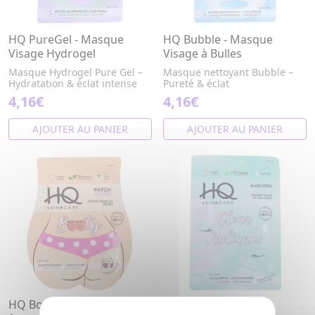
HQ PureGel - Masque
HQ Bubble - Masque
Visage Hydrogel
Visage à Bulles
Masque Hydrogel Pure Gel –
Masque nettoyant Bubble –
Hydratation & éclat intense
Pureté & éclat
4,16€
4,16€
AJOUTER AU PANIER
AJOUTER AU PANIER
HQ Booty - Patchs pour les
HQ Clear Radiance -