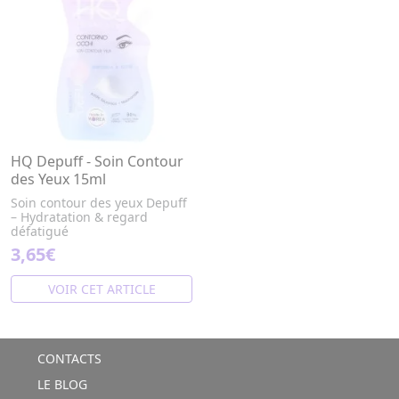
HQ Depuff - Soin Contour
des Yeux 15ml
Soin contour des yeux Depuff
– Hydratation & regard
défatigué
3,65€
VOIR CET ARTICLE
CONTACTS
LE BLOG