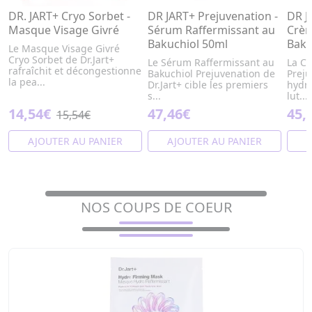
DR. JART+ Cryo Sorbet -
DR JART+ Prejuvenation -
DR J
Masque Visage Givré
Sérum Raffermissant au
Crèm
Bakuchiol 50ml
Baku
Le Masque Visage Givré
Cryo Sorbet de Dr.Jart+
Le Sérum Raffermissant au
La C
rafraîchit et décongestionne
Bakuchiol Prejuvenation de
Preju
la pea...
Dr.Jart+ cible les premiers
hydra
s...
lut...
14,54€
47,46€
45,
15,54€
AJOUTER AU PANIER
AJOUTER AU PANIER
A
NOS COUPS DE COEUR