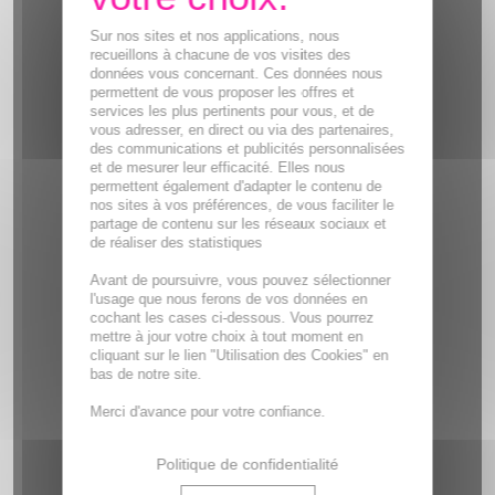
Sur nos sites et nos applications, nous
recueillons à chacune de vos visites des
données vous concernant. Ces données nous
permettent de vous proposer les offres et
services les plus pertinents pour vous, et de
vous adresser, en direct ou via des partenaires,
des communications et publicités personnalisées
et de mesurer leur efficacité. Elles nous
permettent également d'adapter le contenu de
nos sites à vos préférences, de vous faciliter le
partage de contenu sur les réseaux sociaux et
de réaliser des statistiques
Avant de poursuivre, vous pouvez sélectionner
l'usage que nous ferons de vos données en
cochant les cases ci-dessous. Vous pourrez
mettre à jour votre choix à tout moment en
cliquant sur le lien "Utilisation des Cookies" en
bas de notre site.
Merci d'avance pour votre confiance.
Politique de confidentialité