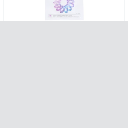
PROMO
- 14 %
DR JART+ Masque hydro raffermissant 30g
Stimule la production de collagène pour raffermir la peau
Lisse rides et ridules tout en hydratant Améliore
visiblement les s...
6,20€
au lieu de
7,20€
AJOUTER AU PANIER