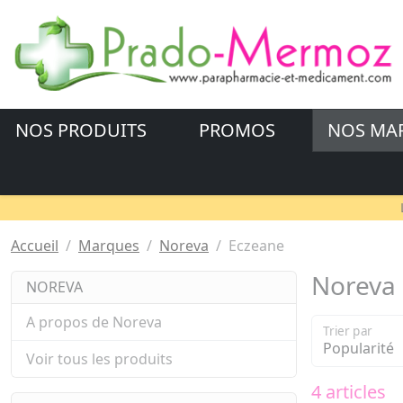
NOS PRODUITS
PROMOS
NOS MA
Accueil
Marques
Noreva
Eczeane
Noreva
NOREVA
A propos de Noreva
Trier par
Voir tous les produits
4 articles