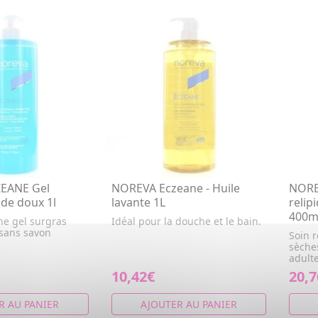
EANE Gel
NOREVA Eczeane - Huile
NORE
ide doux 1l
lavante 1L
relip
400m
e gel surgras
Idéal pour la douche et le bain.
 sans savon
Soin r
sèche
adulte
10,42€
20,7
R AU PANIER
AJOUTER AU PANIER