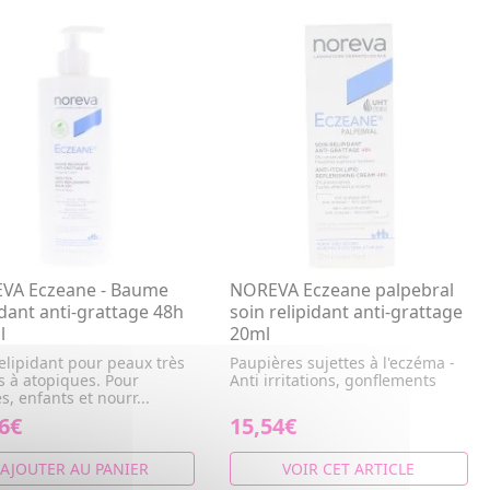
VA Eczeane - Baume
NOREVA Eczeane palpebral
idant anti-grattage 48h
soin relipidant anti-grattage
l
20ml
elipidant pour peaux très
Paupières sujettes à l'eczéma -
s à atopiques. Pour
Anti irritations, gonflements
s, enfants et nourr...
6€
15,54€
AJOUTER AU PANIER
VOIR CET ARTICLE