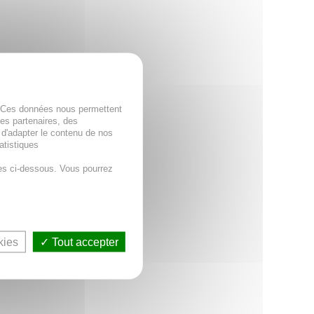
. Ces données nous permettent
des partenaires, des
 d'adapter le contenu de nos
atistiques
es ci-dessous. Vous pourrez
kies
Tout accepter