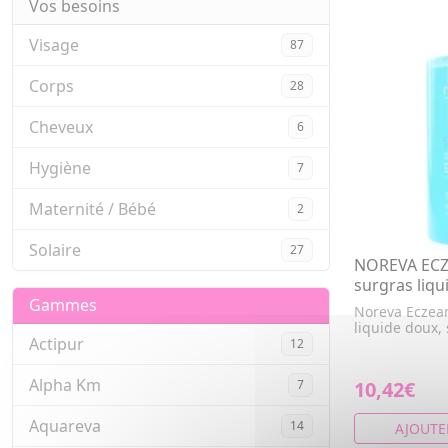
Vos besoins
Visage
87
Corps
28
Cheveux
6
Hygiène
7
Maternité / Bébé
2
Solaire
27
NOREVA ECZ
surgras liqu
Gammes
Noreva Eczean
liquide doux,
Actipur
12
Alpha Km
7
10,42€
Aquareva
14
AJOUTE