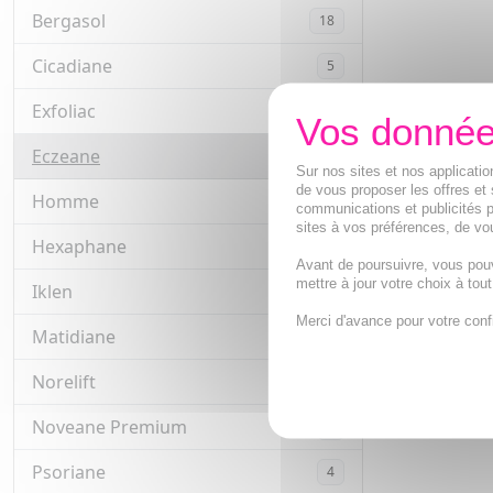
Bergasol
18
Cicadiane
5
Exfoliac
13
Eczeane
4
Sur nos sites et nos applicat
de vous proposer les offres et 
Homme
72
communications et publicités p
sites à vos préférences, de vou
Hexaphane
3
Avant de poursuivre, vous pou
mettre à jour votre choix à tou
Iklen
3
Merci d'avance pour votre conf
Matidiane
2
Norelift
2
Noveane Premium
4
Psoriane
4