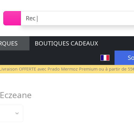
RQUES
BOUTIQUES CADEAUX
So
Livraison OFFERTE avec
Prado Mermoz Premium
ou à partir de 55
 Eczeane