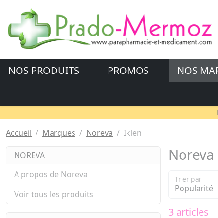
NOS PRODUITS
PROMOS
NOS MA
Accueil
Marques
Noreva
Iklen
Noreva 
NOREVA
A propos de Noreva
Trier par
Voir tous les produits
3 articles