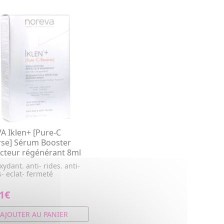
 Iklen+ [Pure-C
rse] Sérum Booster
cteur régénérant 8ml
xydant. anti- rides. anti-
- eclat- fermeté
1€
AJOUTER AU PANIER