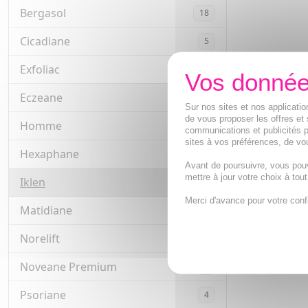
Bergasol
18
Cicadiane
5
Exfoliac
13
Eczeane
4
Sur nos sites et nos applicat
de vous proposer les offres et 
Homme
72
communications et publicités p
sites à vos préférences, de vou
Hexaphane
3
Avant de poursuivre, vous pou
mettre à jour votre choix à tou
Iklen
3
Merci d'avance pour votre conf
Matidiane
2
Norelift
2
Noveane Premium
4
Psoriane
4