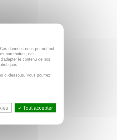
. Ces données nous permettent
des partenaires, des
 d'adapter le contenu de nos
atistiques
es ci-dessous. Vous pourrez
kies
Tout accepter