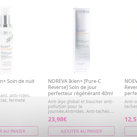
n+ Soin de nuit
NOREVA Iklen+ [Pure-C
NOEVA
Reverse] Soin de jour
Reve
perfecteur régénérant 40ml
perfe
ant. anti-rides.
clat, fermeté
Anti-âge global et bouclier anti-
Anti-o
pollution pour la
taches
journée.Antirides. Anti-taches....
23,98€
12,5
R AU PANIER
AJOUTER AU PANIER