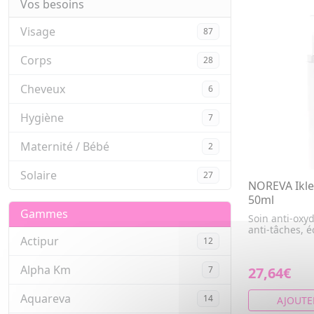
Vos besoins
Visage
87
Corps
28
Cheveux
6
Hygiène
7
Maternité / Bébé
2
Solaire
27
NOREVA Ikle
50ml
Gammes
Soin anti-oxyd
anti-tâches, é
Actipur
12
Alpha Km
7
27,64€
Aquareva
14
AJOUTE