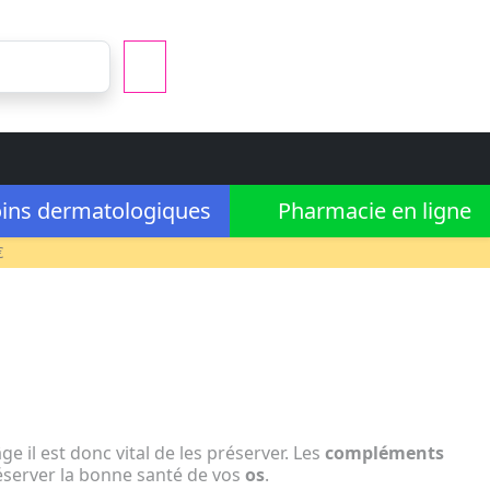
ins dermatologiques
Pharmacie en ligne
€
e il est donc vital de les préserver. Les
compléments
éserver la bonne santé de vos
os
.