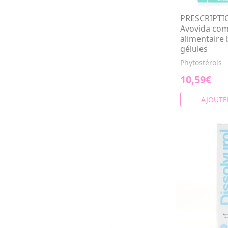
PRESCRIPTI
Avovida co
alimentaire 
gélules
Phytostérol
10,59€
AJOUTE