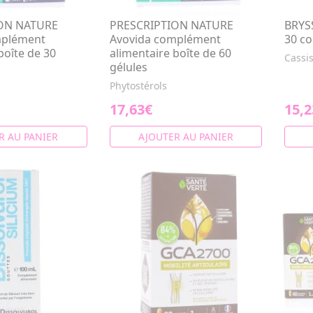
ON NATURE
PRESCRIPTION NATURE
BRYS
mplément
Avovida complément
30 c
boîte de 30
alimentaire boîte de 60
Cassi
gélules
s
Phytostérols
17,63€
15,2
R AU PANIER
AJOUTER AU PANIER