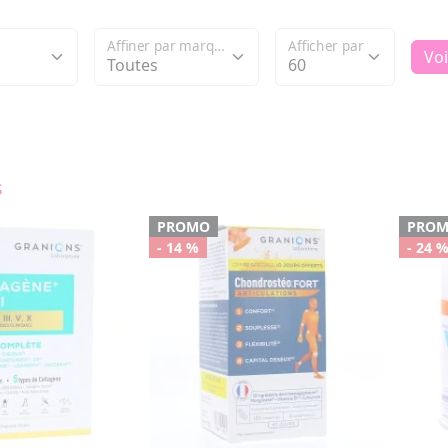
Affiner par marque
Afficher par
Voi
s
PROMO
PRO
- 14 %
- 24 