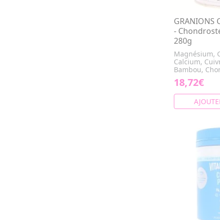
GRANIONS C
- Chondrosté
280g
Magnésium, G
Calcium, Cuiv
Bambou, Chond
18,72€
AJOUTE