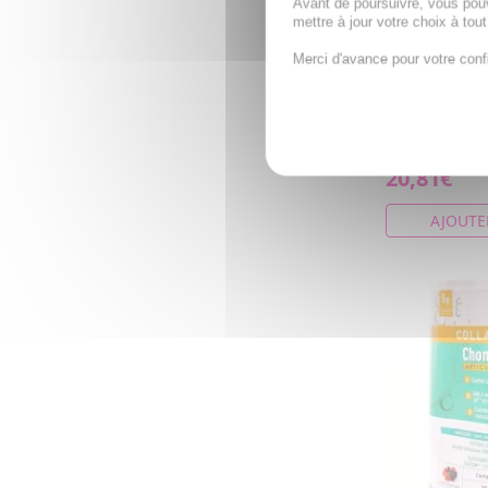
Avant de poursuivre, vous pou
mettre à jour votre choix à tou
CHONDROS
Merci d'avance pour votre conf
Articulation
comprimés
Glucosamine, 
MSM, Harpago
du diable), Re
20,81€
AJOUTE