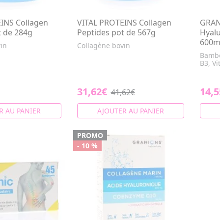
INS Collagen
VITAL PROTEINS Collagen
GRAN
t de 284g
Peptides pot de 567g
Hyalu
600m
in
Collagène bovin
Bambo
B3, V
31,62€
14,5
41,62€
R AU PANIER
AJOUTER AU PANIER
PROMO
- 10 %