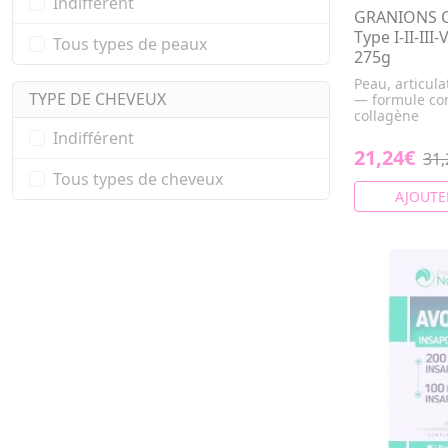
Indifférent
GRANIONS Co
Type I-II-III
Tous types de peaux
275g
Peau, articula
TYPE DE CHEVEUX
— formule co
collagène
Indifférent
21,24€
31,
Tous types de cheveux
AJOUTE