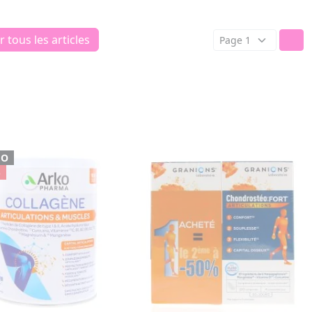
r tous les articles
MO
%