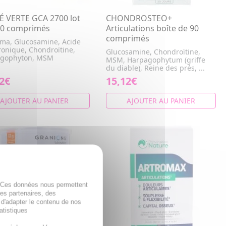
É VERTE GCA 2700 lot
CHONDROSTEO+
80 comprimés
Articulations boîte de 90
comprimés
ma, Glucosamine, Acide
ronique, Chondroïtine,
Glucosamine, Chondroïtine,
gophyton, MSM
MSM, Harpagophytum (griffe
du diable), Reine des prés, ...
2€
15,12€
AJOUTER AU PANIER
AJOUTER AU PANIER
. Ces données nous permettent
des partenaires, des
 d'adapter le contenu de nos
atistiques