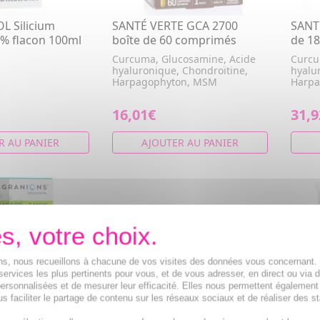
L Silicium
SANTÉ VERTE GCA 2700
SANT
5% flacon 100ml
boîte de 60 comprimés
de 1
Curcuma, Glucosamine, Acide
Curcu
hyaluronique, Chondroïtine,
hyalu
Harpagophyton, MSM
Harpa
16,01€
31,9
R AU PANIER
AJOUTER AU PANIER
ions, nous recueillons à chacune de vos visites des données vous concernant
services les plus pertinents pour vous, et de vous adresser, en direct ou via 
ersonnalisées et de mesurer leur efficacité. Elles nous permettent également
s faciliter le partage de contenu sur les réseaux sociaux et de réaliser des st