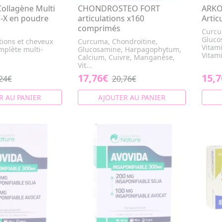
llagène Multi
CHONDROSTEO FORT
ARKO
-V-X en poudre
articulations x160
Artic
comprimés
Curcu
Gluco
tions et cheveux
Curcuma, Chondroïtine,
Vitam
mplète multi-
Glucosamine, Harpagophytum,
Vitami
Calcium, Cuivre, Manganèse,
Vit...
17,76€
15,7
24€
20,76€
R AU PANIER
AJOUTER AU PANIER