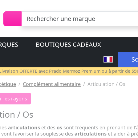
RQUES
BOUTIQUES CADEAUX
So
Livraison OFFERTE avec
Prado Mermoz Premium
ou à partir de 55
tétique
Complément alimentaire
Articulation / Os
r les rayons
tion / Os
 des
articulations
et des
os
sont fréquents en prenant de l'âg
vont favoriser la souplesse des
articulations
et aider à pr