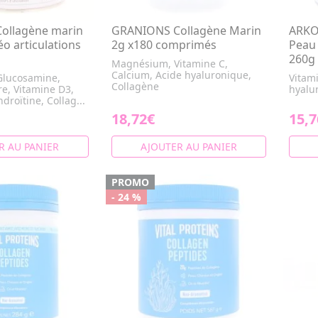
ollagène marin
GRANIONS Collagène Marin
ARKO
o articulations
2g x180 comprimés
Peau 
260g
Magnésium, Vitamine C,
Calcium, Acide hyaluronique,
lucosamine,
Vitam
Collagène
re, Vitamine D3,
hyalu
roïtine, Collag...
18,72€
15,7
R AU PANIER
AJOUTER AU PANIER
PROMO
- 24 %