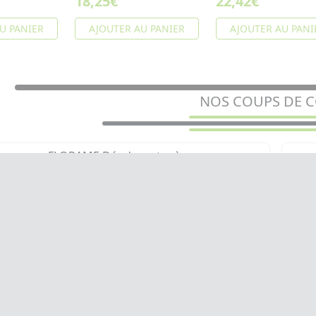
18,25€
22,42€
U PANIER
AJOUTER AU PANIER
AJOUTER AU PANI
NOS COUPS DE 
FLORAME Déodorant crème
hypoallergénique bio 50g
Déodorant sans parfum offre une protection
efficace 24h contre les odeurs
7,20€
AJOUTER AU PANIER
PROMOTIONS
LIVRAISO