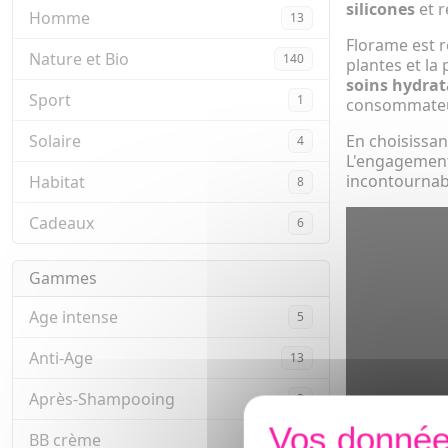
silicones
et r
Homme
13
Florame est r
Nature et Bio
140
plantes et la
soins hydrat
Sport
1
consommateurs
Solaire
En choisissa
4
L'engagement
incontournab
Habitat
8
Cadeaux
6
Gammes
Age intense
5
Anti-Age
13
Après-Shampooing
2
BB crème
3