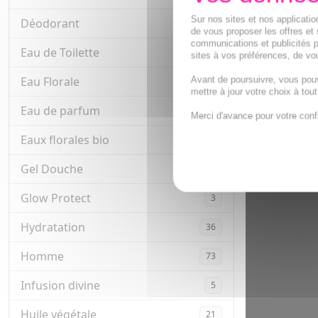
Sur nos sites et nos applicat
Déodorant
9
de vous proposer les offres et 
communications et publicités p
Eau de Toilette
5
sites à vos préférences, de vou
Avant de poursuivre, vous pou
Eau Florale
13
mettre à jour votre choix à tou
Eau de parfum
20
Merci d'avance pour votre conf
Eaux florales bio
8
Gel Douche
9
Glow Protect
3
Hydratation
36
Homme
73
Infusion divine
5
Huile végétale
21