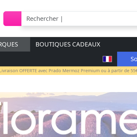
RQUES
BOUTIQUES CADEAUX
So
Livraison OFFERTE avec
Prado Mermoz Premium
ou à partir de 55