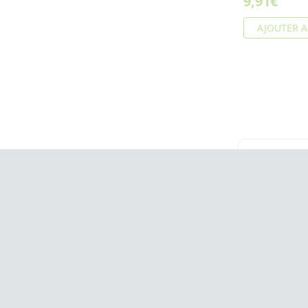
9,91€
AJOUTER A
CONTACTS
LE BLOG