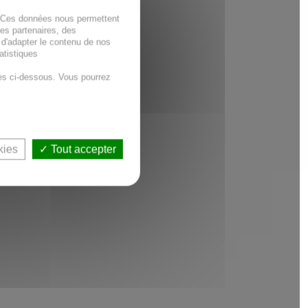
. Ces données nous permettent
des partenaires, des
 d'adapter le contenu de nos
atistiques
es ci-dessous. Vous pourrez
kies
Tout accepter