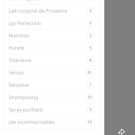
Lait corporel de Provence
2
Lys Perfection
5
Nutrition
2
Pureté
5
Tolérance
6
Sérum
31
Sensitive
1
Shampooing
15
Spray purifiant
3
Les incontournables
13