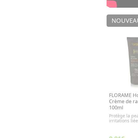
NOUVEA
FLORAME H
Crème de ra
100ml
Protège la pe
irritations li