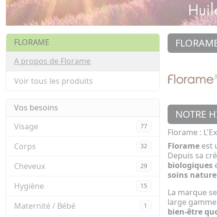
FLORAM
FLORAME
A propos de Florame
Voir tous les produits
Vos besoins
NOTRE H
Visage
77
Florame : L'E
Florame
est 
Corps
32
Depuis sa cré
biologiques
e
Cheveux
29
soins nature
Hygiène
15
La marque se
large gamme 
Maternité / Bébé
1
bien-être qu