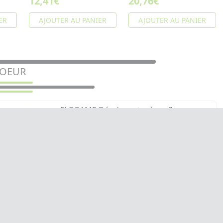
12,41€
20,76€
ER
AJOUTER AU PANIER
AJOUTER AU PANIER
COEUR
FLORAME Déodorant crème fleur
d'amandier bio 50g
Offre une protection efficace 24h contre les
odeurs tout en douceur
7,20€
AJOUTER AU PANIER
N RAPIDE
PAIEMENT SÉCURISÉ