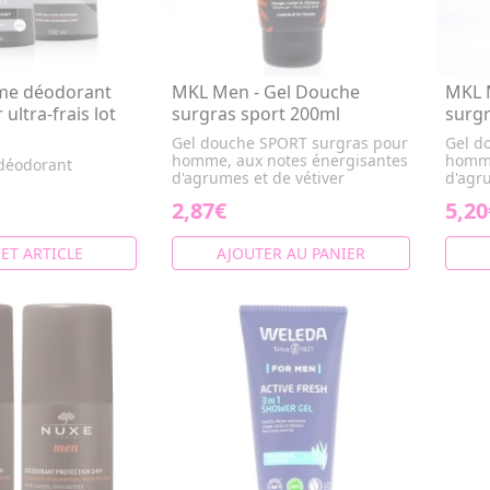
e déodorant
MKL Men - Gel Douche
MKL 
ultra-frais lot
surgras sport 200ml
surgr
Gel douche SPORT surgras pour
Gel d
homme, aux notes énergisantes
homme
 déodorant
d'agrumes et de vétiver
d'agr
2,87€
5,20
CET ARTICLE
AJOUTER AU PANIER