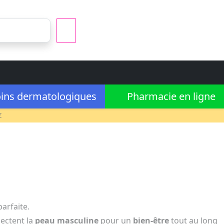
ins dermatologiques
Pharmacie en ligne
€
arfaite.
ectent la
peau
masculine
pour un
bien-être
tout au long