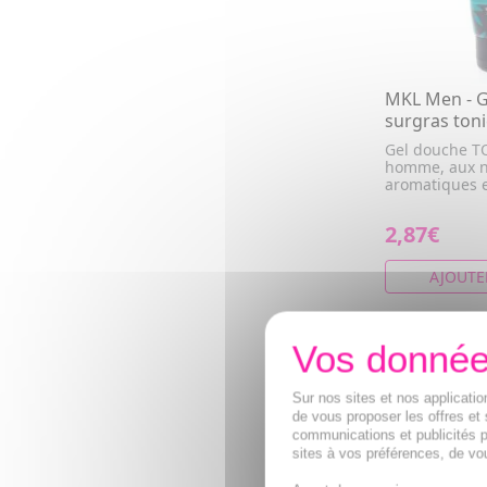
MKL Men - G
surgras ton
Gel douche T
homme, aux no
aromatiques et
2,87€
AJOUTE
PROMO
- 20 %
Sur nos sites et nos applicat
de vous proposer les offres et 
communications et publicités p
sites à vos préférences, de vou