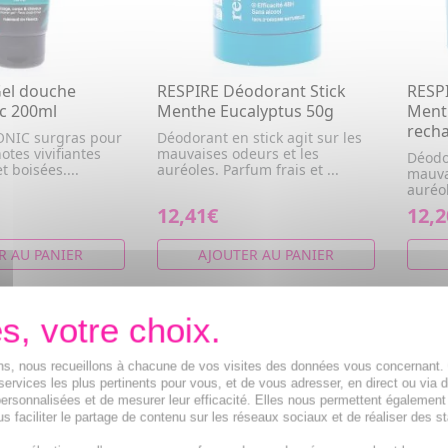
el douche
RESPIRE Déodorant Stick
RESP
ic 200ml
Menthe Eucalyptus 50g
Ment
rech
ONIC surgras pour
Déodorant en stick agit sur les
tes vivifiantes
mauvaises odeurs et les
Déodor
 boisées....
auréoles. Parfum frais et ...
mauva
auréol
12,41€
12,2
R AU PANIER
AJOUTER AU PANIER
PRO
- 24 
ions, nous recueillons à chacune de vos visites des données vous concernant
services les plus pertinents pour vous, et de vous adresser, en direct ou via 
ersonnalisées et de mesurer leur efficacité. Elles nous permettent également
s faciliter le partage de contenu sur les réseaux sociaux et de réaliser des st