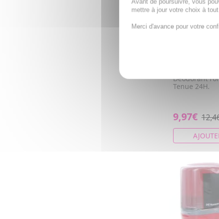
Avant de poursuivre, vous pou
mettre à jour votre choix à tou
Merci d'avance pour votre conf
WELEDA Déod
Homme lot d
50ml
Déodorant ro
Tenue 24H.
9,97€
12,4
AJOUTE