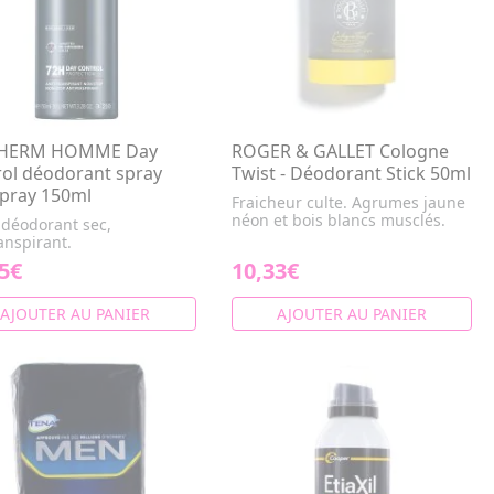
HERM HOMME Day
ROGER & GALLET Cologne
ol déodorant spray
Twist - Déodorant Stick 50ml
spray 150ml
Fraicheur culte. Agrumes jaune
néon et bois blancs musclés.
 déodorant sec,
anspirant.
5€
10,33€
AJOUTER AU PANIER
AJOUTER AU PANIER