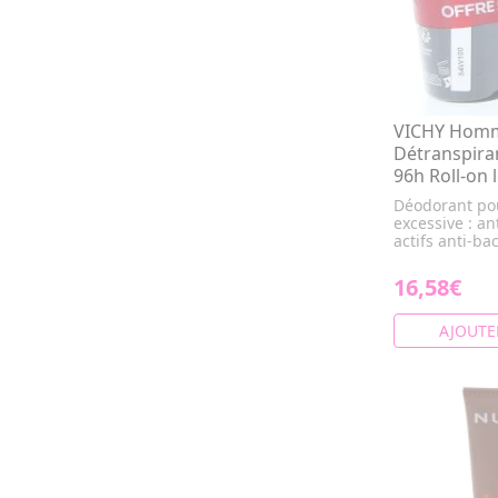
VICHY Hom
Détranspira
96h Roll-on 
Déodorant pou
excessive : a
actifs anti-ba
16,58€
AJOUTE