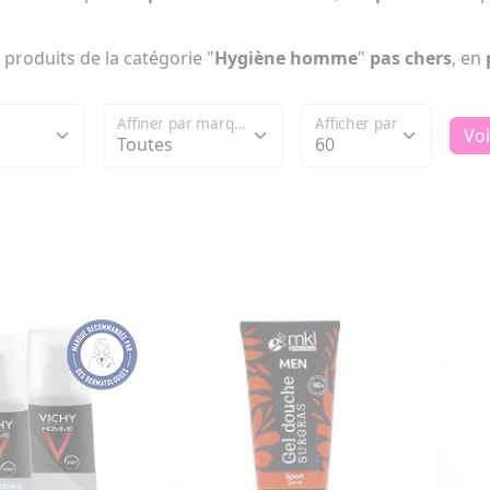
.
 produits de la catégorie "
Hygiène homme
"
pas chers
, en
Affiner par marque
Afficher par
Voi