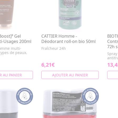
oost]³ Gel
CATTIER Homme -
BIOT
i-Usages 200ml
Déodorant roll-on bio 50ml
Contr
72h 
omme multi-
Fraîcheur 24h
types de peaux.
Spray
antitr
6,21€
13,4
R AU PANIER
AJOUTER AU PANIER