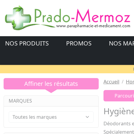
NOS PRODUITS
PROMOS
NOS MA
Accueil
Ho
Affiner les résultats
Parcouri
MARQUES
Hygièn
Déodorants e
Spécialement