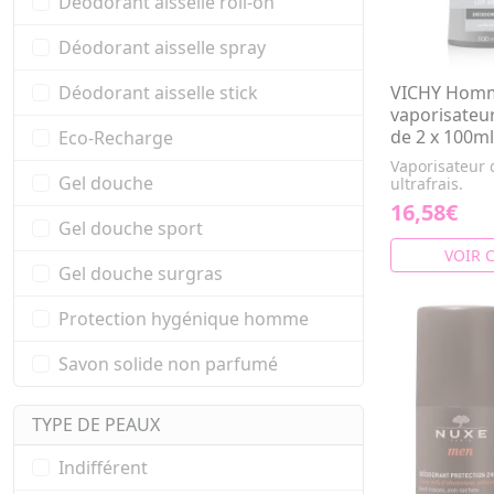
Déodorant aisselle roll-on
Déodorant aisselle spray
VICHY Homm
Déodorant aisselle stick
vaporisateur 
de 2 x 100ml
Eco-Recharge
Vaporisateur
Gel douche
ultrafrais.
16,58€
Gel douche sport
VOIR 
Gel douche surgras
Protection hygénique homme
Savon solide non parfumé
TYPE DE PEAUX
Indifférent