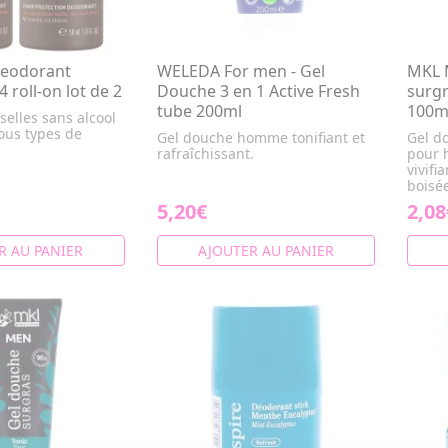
eodorant
WELEDA For men - Gel
MKL 
 roll-on lot de 2
Douche 3 en 1 Active Fresh
surg
tube 200ml
100m
selles sans alcool
tous types de
Gel douche homme tonifiant et
Gel d
rafraîchissant.
pour 
vivifi
boisé
5,20€
2,08
R AU PANIER
AJOUTER AU PANIER