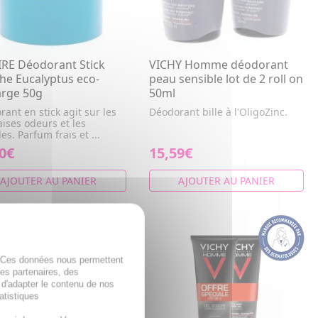
IRE Déodorant Stick
VICHY Homme déodorant
he Eucalyptus eco-
peau sensible lot de 2 roll on
arge 50g
50ml
ant en stick agit sur les
Déodorant bille à l'OligoZinc.
ises odeurs et les
es. Parfum frais et ...
0€
15,59€
AJOUTER AU PANIER
AJOUTER AU PANIER
MO
%
. Ces données nous permettent
des partenaires, des
 d'adapter le contenu de nos
atistiques