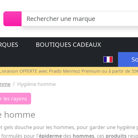
RQUES
BOUTIQUES CADEAUX
So
Livraison OFFERTE avec
Prado Mermoz Premium
ou à partir de 55
mme
Hygiène homme
r les rayons
e homme
t gels douche pour les hommes, pour garder une hygiène p
 formulés pour l'
épiderme
des
hommes
, ces
produits
resp