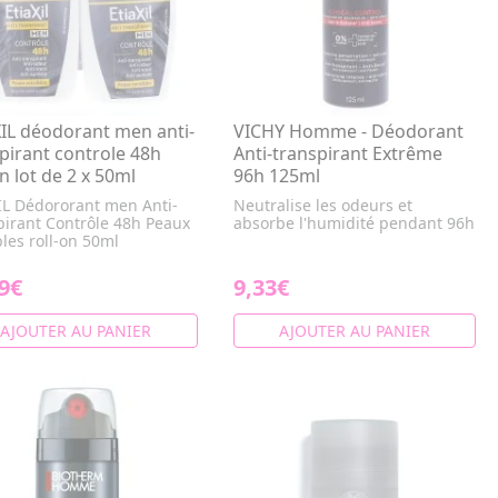
IL déodorant men anti-
VICHY Homme - Déodorant
pirant controle 48h
Anti-transpirant Extrême
on lot de 2 x 50ml
96h 125ml
IL Dédororant men Anti-
Neutralise les odeurs et
pirant Contrôle 48h Peaux
absorbe l'humidité pendant 96h
les roll-on 50ml
9€
9,33€
AJOUTER AU PANIER
AJOUTER AU PANIER