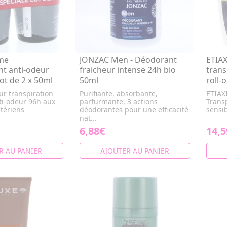
me
JONZAC Men - Déodorant
ETIAX
nt anti-odeur
fraicheur intense 24h bio
trans
lot de 2 x 50ml
50ml
roll-
r transpiration
Purifiante, absorbante,
ETIAX
nti-odeur 96h aux
parfurmante, 3 actions
Trans
ctériens
déodorantes pour une efficacité
sensib
nat...
6,88€
14,5
R AU PANIER
AJOUTER AU PANIER