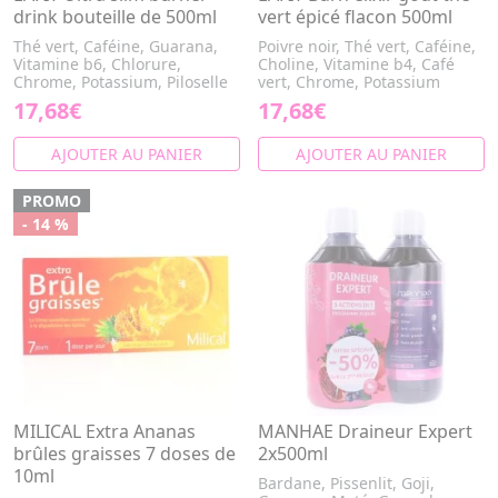
drink bouteille de 500ml
vert épicé flacon 500ml
Thé vert, Caféine, Guarana,
Poivre noir, Thé vert, Caféine,
Vitamine b6, Chlorure,
Choline, Vitamine b4, Café
Chrome, Potassium, Piloselle
vert, Chrome, Potassium
17,68€
17,68€
AJOUTER AU PANIER
AJOUTER AU PANIER
PROMO
- 14 %
MILICAL Extra Ananas
MANHAE Draineur Expert
brûles graisses 7 doses de
2x500ml
10ml
Bardane, Pissenlit, Goji,