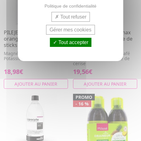
Politique de confidentialité
Tout refuser
Gérer mes cookies
PILEJE Enabiane saveur
BIOCYTE Le Brûleur max
orange-citron boîte 28
au Morosil 400 - Perte de
Tout accepter
sticks
poids 500 mL
Magnésium, Calcium,
Thé vert, Vitamine B5, Café
Potassium
vert, L-carnitine, Queue de
cerise
18,98€
19,56€
AJOUTER AU PANIER
AJOUTER AU PANIER
PROMO
- 16 %