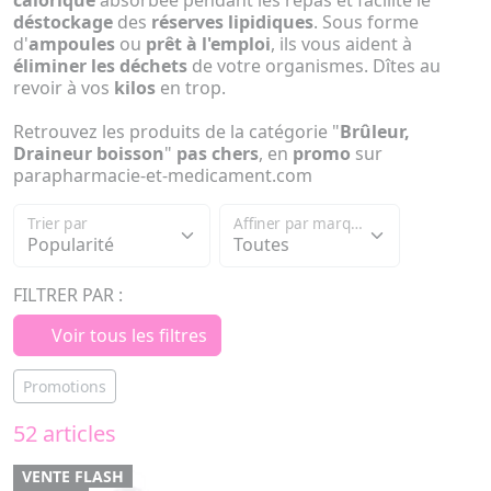
calorique
absorbée pendant les repas et facilite le
déstockage
des
réserves lipidiques
. Sous forme
d'
ampoules
ou
prêt à l'emploi
, ils vous aident à
éliminer les déchets
de votre organismes. Dîtes au
revoir à vos
kilos
en trop.
Retrouvez les produits de la catégorie "
Brûleur,
Draineur boisson
"
pas chers
, en
promo
sur
parapharmacie-et-medicament.com
Trier par
Affiner par marque
FILTRER PAR :
Voir tous les filtres
Promotions
52 articles
VENTE FLASH