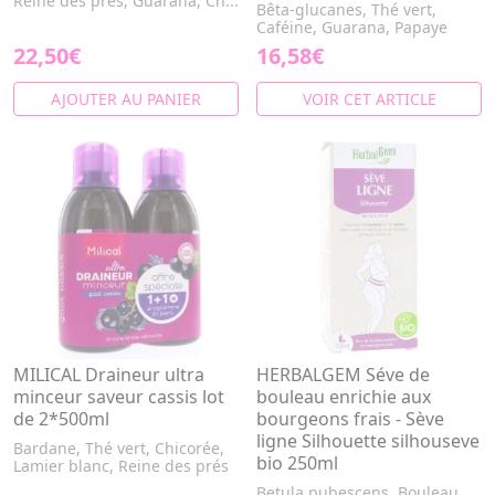
Reine des prés, Guarana, Ch...
Bêta-glucanes, Thé vert,
Caféine, Guarana, Papaye
22,50€
16,58€
AJOUTER AU PANIER
VOIR CET ARTICLE
MILICAL Draineur ultra
HERBALGEM Séve de
minceur saveur cassis lot
bouleau enrichie aux
de 2*500ml
bourgeons frais - Sève
ligne Silhouette silhouseve
Bardane, Thé vert, Chicorée,
bio 250ml
Lamier blanc, Reine des prés
Betula pubescens, Bouleau