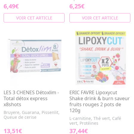
6,49€
6,25€
VOIR CET ARTICLE
VOIR CET ARTICLE
LES 3 CHENES Détoxlim -
ERIC FAVRE Lipoxycut
Total détox express
Shake drink & burn saveur
x8shots
fruits rouges 2 pots de
120g
Bruyere, Guarana, Pissenlit,
Queue de cerise
L-carnitine, Thé vert, Café
vert, Protéines
13,51€
37,44€