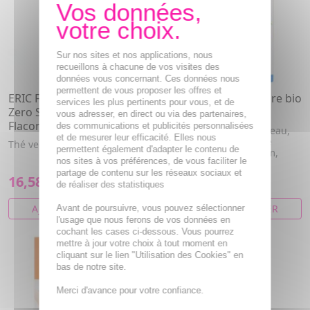
Sur nos sites et nos applications, nous
recueillons à chacune de vos visites des
données vous concernant. Ces données nous
permettent de vous proposer les offres et
ERIC FAVRE L-Carnitine Pro
SUPERDIET Drainaflore bio
services les plus pertinents pour vous, et de
Zero Saveur Tropical
20 ampoules
vous adresser, en direct ou via des partenaires,
Flacon 500ml
des communications et publicités personnalisées
Aloe vera, Bardane, Sureau,
et de mesurer leur efficacité. Elles nous
Chicorée, Frêne, Pensée
Thé vert, L-carnitine
permettent également d'adapter le contenu de
sauvage, Romarin, Thym,
nos sites à vos préférences, de vous faciliter le
Boulea...
partage de contenu sur les réseaux sociaux et
16,58€
22,90€
de réaliser des statistiques
AJOUTER AU PANIER
AJOUTER AU PANIER
Avant de poursuivre, vous pouvez sélectionner
l'usage que nous ferons de vos données en
cochant les cases ci-dessous. Vous pourrez
mettre à jour votre choix à tout moment en
cliquant sur le lien "Utilisation des Cookies" en
bas de notre site.
Merci d'avance pour votre confiance.