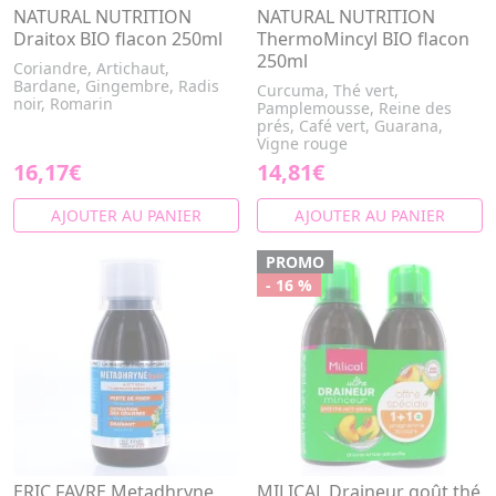
NATURAL NUTRITION
NATURAL NUTRITION
Draitox BIO flacon 250ml
ThermoMincyl BIO flacon
250ml
Coriandre, Artichaut,
Bardane, Gingembre, Radis
Curcuma, Thé vert,
noir, Romarin
Pamplemousse, Reine des
prés, Café vert, Guarana,
Vigne rouge
16,17€
14,81€
AJOUTER AU PANIER
AJOUTER AU PANIER
PROMO
- 16 %
ERIC FAVRE Metadhryne
MILICAL Draineur goût thé