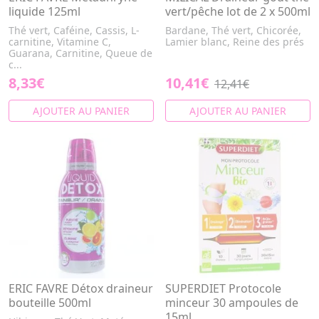
liquide 125ml
vert/pêche lot de 2 x 500ml
Thé vert, Caféine, Cassis, L-
Bardane, Thé vert, Chicorée,
carnitine, Vitamine C,
Lamier blanc, Reine des prés
Guarana, Carnitine, Queue de
c...
8,33€
10,41€
12,41€
AJOUTER AU PANIER
AJOUTER AU PANIER
ERIC FAVRE Détox draineur
SUPERDIET Protocole
bouteille 500ml
minceur 30 ampoules de
15ml