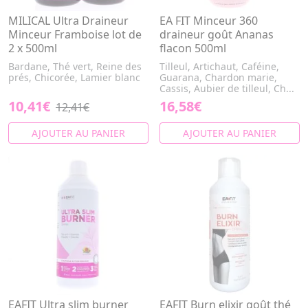
MILICAL Ultra Draineur
EA FIT Minceur 360
Minceur Framboise lot de
draineur goût Ananas
2 x 500ml
flacon 500ml
Bardane, Thé vert, Reine des
Tilleul, Artichaut, Caféine,
prés, Chicorée, Lamier blanc
Guarana, Chardon marie,
Cassis, Aubier de tilleul, Ch...
10,41€
16,58€
12,41€
AJOUTER AU PANIER
AJOUTER AU PANIER
EAFIT Ultra slim burner
EAFIT Burn elixir goût thé