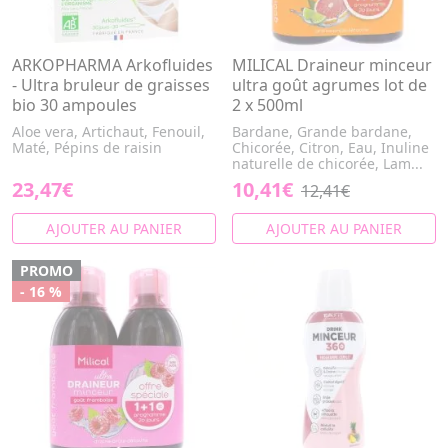
ARKOPHARMA Arkofluides
MILICAL Draineur minceur
- Ultra bruleur de graisses
ultra goût agrumes lot de
bio 30 ampoules
2 x 500ml
Aloe vera, Artichaut, Fenouil,
Bardane, Grande bardane,
Maté, Pépins de raisin
Chicorée, Citron, Eau, Inuline
naturelle de chicorée, Lam...
23,47€
10,41€
12,41€
AJOUTER AU PANIER
AJOUTER AU PANIER
PROMO
- 16 %