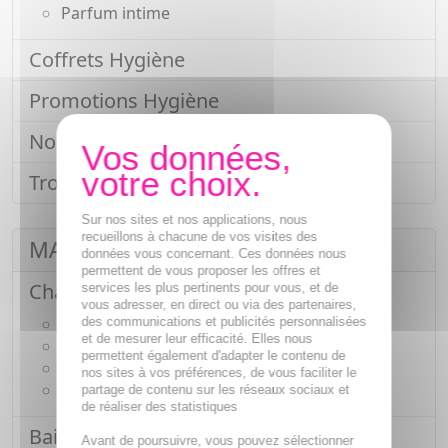
Parfum intime
Coffrets Hygiène
Promotions Hygiène
Nouveautés Hygiène
Trousse de voyage hygiène
Sur nos sites et nos applications, nous
recueillons à chacune de vos visites des
MATERNITÉ / BÉBÉ
données vous concernant. Ces données nous
permettent de vous proposer les offres et
Change de bébé
services les plus pertinents pour vous, et de
vous adresser, en direct ou via des partenaires,
Lingette pour le change
des communications et publicités personnalisées
et de mesurer leur efficacité. Elles nous
Crème pour le change / Liniment / Talc
permettent également d'adapter le contenu de
Couche bébé
nos sites à vos préférences, de vous faciliter le
Coton pour le change
partage de contenu sur les réseaux sociaux et
de réaliser des statistiques
Bain et toilette bébé
Avant de poursuivre, vous pouvez sélectionner