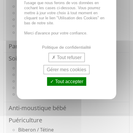
l'usage que nous ferons de vos données en
Eau nettoyante / micellaire bébé
cochant les cases ci-dessous. Vous pourrez
Soin cheveux bébé / Accessoire
mettre à jour votre choix à tout moment en
cliquant sur le lien "Utilisation des Cookies" en
Lingette de toilette bébé
bas de notre site.
Lait de toilette bébé
Bain / Douche bébé
Merci d'avance pour votre confiance.
Parfum / Eau de toilette bébé
Politique de confidentialité
Soin visage & corps bébé
Tout refuser
Hydratation visage / corps bébé
Gérer mes cookies
Massage bébé
Croûte de lait
Tout accepter
Hygiène des oreilles bébé
Hygiène du nez bébé
Anti-moustique bébé
Puériculture
Biberon / Tétine