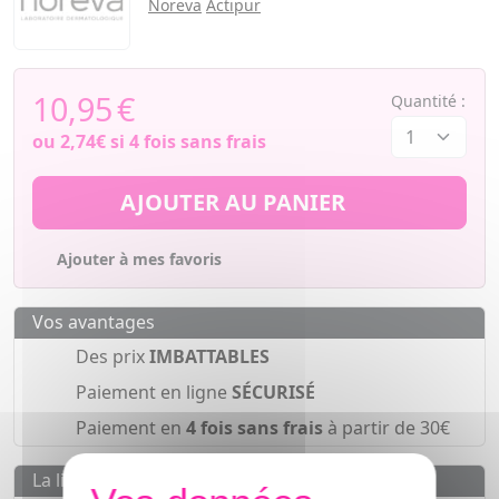
Noreva
Actipur
10,95
€
Quantité :
ou
2,74€
si 4 fois sans frais
AJOUTER AU PANIER
Ajouter à mes favoris
Vos avantages
Des prix
IMBATTABLES
Paiement en ligne
SÉCURISÉ
Paiement en
4 fois sans frais
à partir de 30€
La livraison