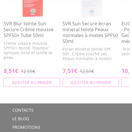
SVR Blur teinte Sun
SVR Sun Secure écran
EUCE
Secure Crème mousse
mineral teinte Peaux
- Pi
SPF50+ Tube 50ml
normales à mixtes SPF50
Gel 
50ml
médi
Crème solaire mousse
SPF50+ teinté. Flouteur
Ecran minéral teinté SPF
Prote
optique, lisse et unifie la
50+. Crème touché sec.
tach
peau
Peaux normales à mixtes.
8,51€
7,51€
10,
12,51€
12,51€
AJOUTER AU PANIER
AJOUTER AU PANIER
A
CONTACTS
LE BLOG
PROMOTIONS