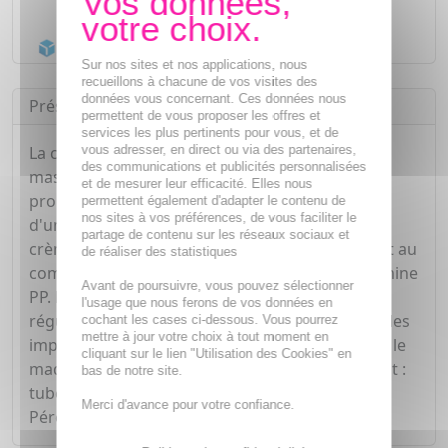
Livraison gratuite dès
55€
Acheminement Chronopost
en 24h*
Sur nos sites et nos applications, nous
recueillons à chacune de vos visites des
données vous concernant. Ces données nous
Présentation
permettent de vous proposer les offres et
services les plus pertinents pour vous, et de
vous adresser, en direct ou via des partenaires,
La crème teintée Actipur est indiquée pour
des communications et publicités personnalisées
masquer les imperfections de la peau grasse à
et de mesurer leur efficacité. Elles nous
problèmes. Elle permet de maquiller et
permettent également d'adapter le contenu de
nos sites à vos préférences, de vous faciliter le
d'uniformiser le teint en toute légèreté. Cette
partage de contenu sur les réseaux sociaux et
crème est non photosensibilisanteSoin purifiant au
de réaliser des statistiques
complexe phytosphingosine, céramides et vitamine
Avant de poursuivre, vous pouvez sélectionner
PP. Favorise l'élimination des imperfections et
l'usage que nous ferons de vos données en
régule la sécrétion sébacée. Corrige et masque les
cochant les cases ci-dessous. Vous pourrez
mettre à jour votre choix à tout moment en
imperfections cutanées, matifie le teint. Permet le
cliquant sur le lien "Utilisation des Cookies" en
maquillage. Non comédogène. Conditionnement :
bas de notre site.
tube, étui carton.
Merci d'avance pour votre confiance.
Péremption après ouverture : 12 mois.