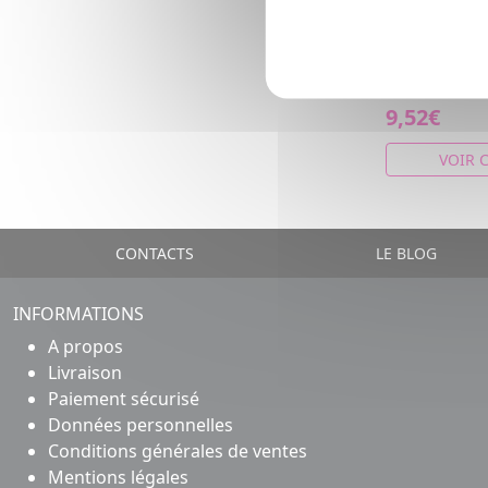
4x200ml
Soupe Hyperp
Hypercaloriqu
légumes vert
9,52€
VOIR 
CONTACTS
LE BLOG
INFORMATIONS
A propos
Livraison
Paiement sécurisé
Données personnelles
Conditions générales de ventes
Mentions légales