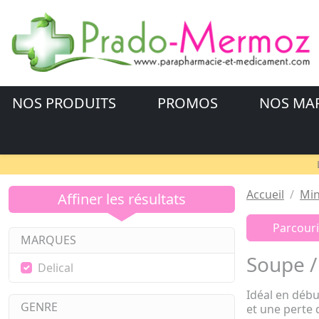
NOS PRODUITS
PROMOS
NOS MA
Accueil
Min
Affiner les résultats
Parcouri
MARQUES
Soupe /
Delical
Idéal en déb
GENRE
et une perte