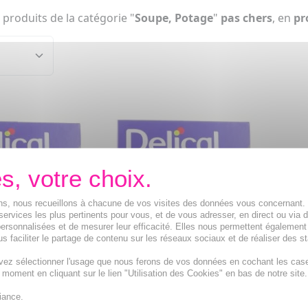
 produits de la catégorie "
Soupe, Potage
"
pas chers
, en
p
ions, nous recueillons à chacune de vos visites des données vous concernant
services les plus pertinents pour vous, et de vous adresser, en direct ou via 
ersonnalisées et de mesurer leur efficacité. Elles nous permettent également
s faciliter le partage de contenu sur les réseaux sociaux et de réaliser des st
vez sélectionner l'usage que nous ferons de vos données en cochant les cas
t moment en cliquant sur le lien "Utilisation des Cookies" en bas de notre site.
pe HP/HC -
DELICAL Soupe HP/HC -
iance.
légumes verts
Velouté de Potiron Patates