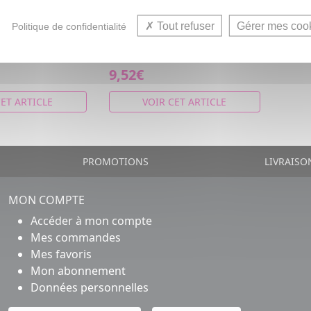
douces et crème 4x200ml
rotéinée et
Soupe Hyperprotéinée et
Tout refuser
Gérer mes coo
Politique de confidentialité
e Velouté de
Hypercalorique velouté de
s
Potiron Patates douces et
crème.
9,52€
CET ARTICLE
VOIR CET ARTICLE
PROMOTIONS
LIVRAISO
MON COMPTE
Accéder à mon compte
Mes commandes
Mes favoris
Mon abonnement
Données personnelles