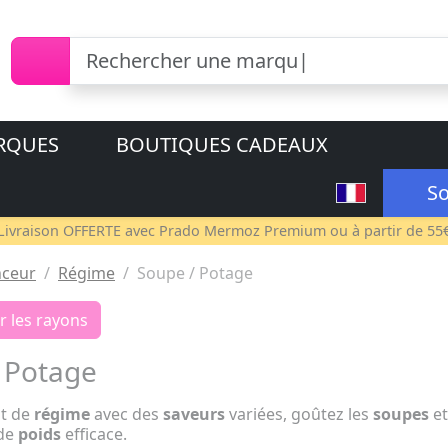
RQUES
BOUTIQUES CADEAUX
So
Livraison OFFERTE avec
Prado Mermoz Premium
ou à partir de 55
ceur
Régime
Soupe / Potage
r les rayons
 Potage
ut de
régime
avec des
saveurs
variées, goûtez les
soupes
e
 de
poids
efficace.