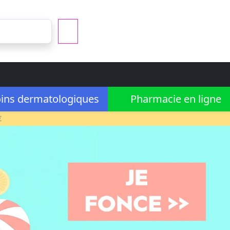
ins dermatologiques
Pharmacie en ligne
€