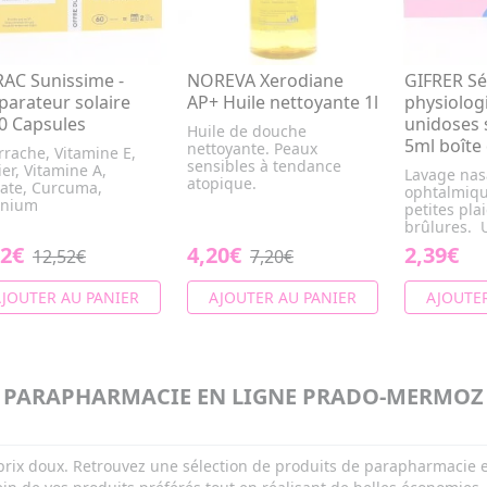
RAC Sunissime -
NOREVA Xerodiane
GIFRER S
parateur solaire
AP+ Huile nettoyante 1l
physiolog
0 Capsules
unidoses s
Huile de douche
5ml boîte
nettoyante. Peaux
rache, Vitamine E,
sensibles à tendance
ier, Vitamine A,
Lavage nas
atopique.
ate, Curcuma,
ophtalmiqu
énium
petites plai
brûlures. U
52€
4,20€
2,39€
12,52€
7,20€
JOUTER AU PANIER
AJOUTER AU PANIER
AJOUTER
PARAPHARMACIE EN LIGNE PRADO-MERMOZ
à prix doux. Retrouvez une sélection de produits de parapharmacie e