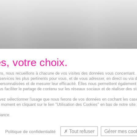
ions, nous recueillons à chacune de vos visites des données vous concernant
OMO
PROMO
PROMO
services les plus pertinents pour vous, et de vous adresser, en direct ou via 
 %
3 POUR 5,97€
- 39 %
ersonnalisées et de mesurer leur efficacité. Elles nous permettent également
s faciliter le partage de contenu sur les réseaux sociaux et de réaliser des st
vez sélectionner l'usage que nous ferons de vos données en cochant les cas
t moment en cliquant sur le lien "Utilisation des Cookies" en bas de notre site.
iance.
Tout refuser
Gérer mes coo
Politique de confidentialité
EVA Xerodiane
GIFRER Sérum
NUXE Sun 