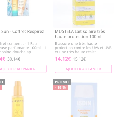
Sun - Coffret Respirez
MUSTELA Lait solaire très
haute protection 100ml
fret contient : - 1 Eau
Il assure une très haute
ieuse parfumante 100ml - 1
protection contre les UVA et UVB
ooing douche ap...
et une très haute résist...
4€
14,12€
30,14€
15,12€
AJOUTER AU PANIER
AJOUTER AU PANIER
MO
PROMO
%
- 19 %