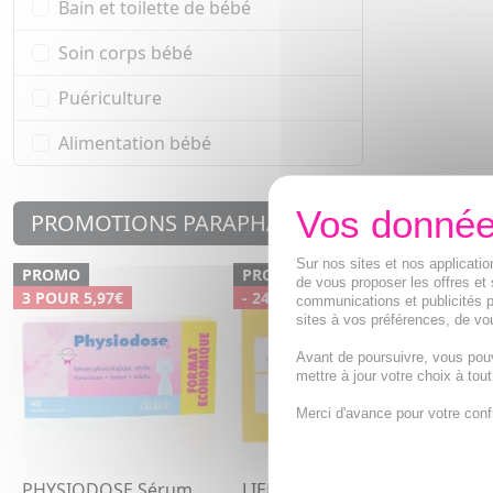
Bain et toilette de bébé
Soin corps bébé
Puériculture
Alimentation bébé
PROMOTIONS PARAPHARMACIE
Sur nos sites et nos applicat
PROMO
PROMO
PR
de vous proposer les offres et 
3 POUR 5,97€
- 24 %
- 42
communications et publicités p
sites à vos préférences, de vou
Avant de poursuivre, vous pou
mettre à jour votre choix à tou
Merci d'avance pour votre conf
PHYSIODOSE Sérum
LIERAC Sunissime -
NOR