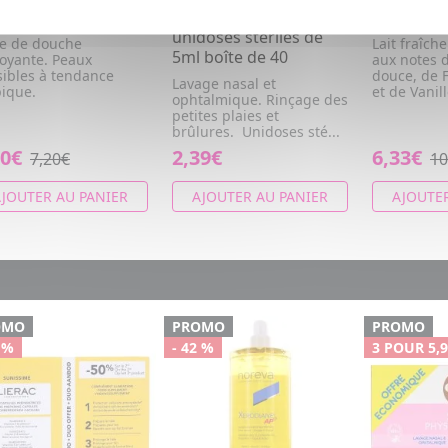
 Huile nettoyante 1l
physiologique
après sol
unidoses stériles de
le de douche
Lait fraîche
5ml boîte de 40
toyante. Peaux
aux notes 
sibles à tendance
douce, de F
Lavage nasal et
pique.
et de Vanil
ophtalmique. Rinçage des
petites plaies et
brûlures. Unidoses sté...
20€
2,39€
6,33€
7,20€
10
JOUTER AU PANIER
AJOUTER AU PANIER
AJOUTER
OMO
PROMO
PROMO
 %
- 42 %
3 POUR 5,