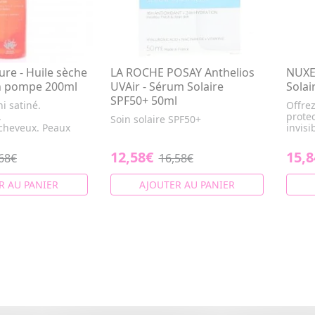
re - Huile sèche
LA ROCHE POSAY Anthelios
NUXE
n pompe 200ml
UVAir - Sérum Solaire
Solai
SPF50+ 50ml
ni satiné.
Offre
.
protec
Soin solaire SPF50+
cheveux. Peaux
invisi
12,58€
15,8
68€
16,58€
R AU PANIER
AJOUTER AU PANIER