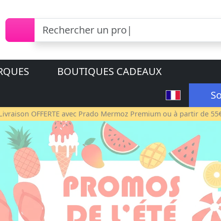
RQUES
BOUTIQUES CADEAUX
So
Livraison OFFERTE avec
Prado Mermoz Premium
ou à partir de 55