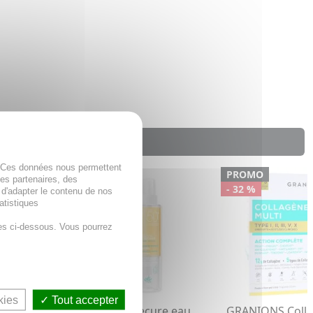
. Ces données nous permettent
PROMO
PROMO
des partenaires, des
- 22 %
- 32 %
 d'adapter le contenu de nos
atistiques
es ci-dessous. Vous pourrez
kies
Tout accepter
lait fraîcheur
SVR Sun secure eau
GRANIONS Coll