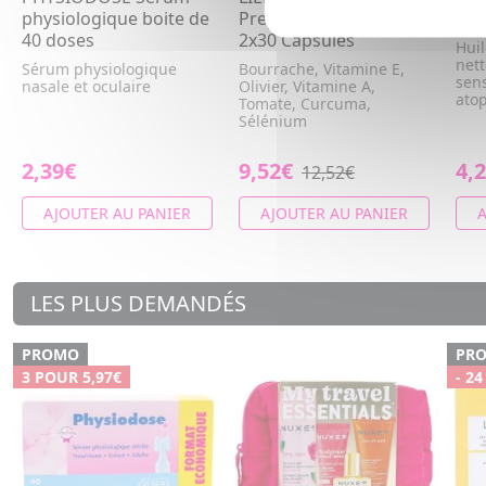
physiologique boite de
Preparateur solaire
AP+
40 doses
2x30 Capsules
Hui
net
Sérum physiologique
Bourrache, Vitamine E,
sen
nasale et oculaire
Olivier, Vitamine A,
ato
Tomate, Curcuma,
Sélénium
2,39€
9,52€
4,
12,52€
AJOUTER AU PANIER
AJOUTER AU PANIER
A
LES PLUS DEMANDÉS
PROMO
PR
3 POUR 5,97€
- 24