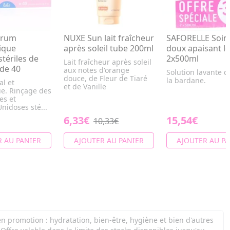
érum
NUXE Sun lait fraîcheur
SAFORELLE Soin 
ique
après soleil tube 200ml
doux apaisant lo
tériles de
2x500ml
Lait fraîcheur après soleil
 de 40
aux notes d'orange
Solution lavante d
douce, de Fleur de Tiaré
la bardane.
al et
et de Vanille
e. Rinçage des
es et
nidoses sté...
6,33€
15,54€
10,33€
 AU PANIER
AJOUTER AU PANIER
AJOUTER AU PA
n promotion : hydratation, bien-être, hygiène et bien d'autres