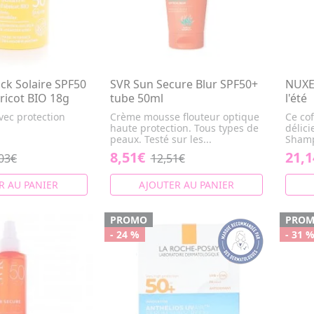
ck Solaire SPF50
SVR Sun Secure Blur SPF50+
NUXE 
bricot BIO 18g
tube 50ml
l'été
avec protection
Crème mousse flouteur optique
Ce cof
haute protection. Tous types de
délic
peaux. Testé sur les...
Shamp
8,51€
21,1
03€
12,51€
R AU PANIER
AJOUTER AU PANIER
PROMO
PRO
- 24 %
- 31 