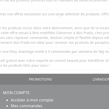
ein de vos produits préférés tout en réalisant de belles économies.
ez nos offres exclusives sur une large sélection de produits. Offre 
r les produits inclus dans votre abonnement, ainsi que de la livrai
tte offre venait à être modifiée) S'abonner à Abo Prado, c'est prof
ues sans repasser commande, Gestion simple et flexible depuis votre
nnement Abo Prado est idéal pour recevoir vos produits de parapha
en une fois). Avantage limité à 3 commandes par semaine de 5kg ma
auté gratuit avec notre experte en conseil beauté pour bénéficier d
 les produits faits pour vous !
PROMOTIONS
LIVRAISO
MON COMPTE
Accéder à mon compte
Mes commandes