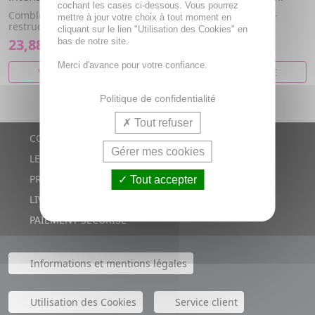
cochant les cases ci-dessous. Vous pourrez
Comble rides & ridules -
Comble rides & ridules -
mettre à jour votre choix à tout moment en
restructure - lifte
restructure - nourrit
cliquant sur le lien "Utilisation des Cookies" en
23,88€
20,76€
bas de notre site.
Merci d'avance pour votre confiance.
VOIR CET ARTICLE
VOIR CET ARTICLE
Politique de confidentialité
Tout refuser
CONTACTS
Gérer mes cookies
LE BLOG
PROMOTIONS
Tout accepter
LIVRAISON RAPIDE
PAIEMENT SÉCURISÉ
Informations et mentions légales
Utilisation des Cookies
Service client