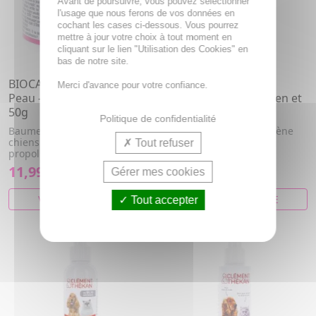
Avant de poursuivre, vous pouvez sélectionner
l'usage que nous ferons de vos données en
cochant les cases ci-dessous. Vous pourrez
mettre à jour votre choix à tout moment en
cliquant sur le lien "Utilisation des Cookies" en
bas de notre site.
BIOCANINA Soin de la
CLEMENT THEKAN
Merci d'avance pour votre confiance.
Peau - Baume Nourrissant
Calmocanil Spray Chien et
50g
Chat 200ml
Politique de confidentialité
Baume nourrissant pour
Démangeaisons et Hygiène
chiens et chats à base de
de la peau
Tout refuser
propolis.
11,99€
9,91€
Gérer mes cookies
VOIR CET ARTICLE
VOIR CET ARTICLE
Tout accepter