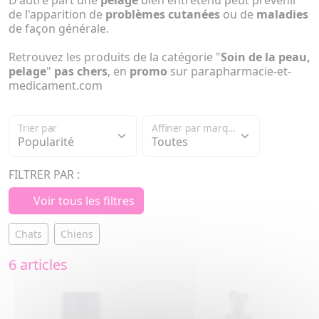
D'autre part une
pelage
bien entretenu peut prévenir
de l'apparition de
problèmes cutanées
ou de
maladies
de façon générale.
Retrouvez les produits de la catégorie "
Soin de la peau,
pelage
"
pas chers
, en
promo
sur parapharmacie-et-
medicament.com
Trier par
Affiner par marque
FILTRER PAR :
Voir tous les filtres
Chats
Chiens
6 articles