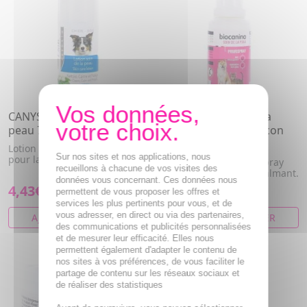
CANYS Lotion Soin de la
BIOCANINA Soin de la
peau 75ml
Peau - Prurispray flacon
80ml
Lotion nettoyante et apaisante
Sur nos sites et nos applications, nous
pour la peau des chiens.
Pour chiens et chats. Spray
recueillons à chacune de vos visites des
anti-démangeaisons, calmant.
données vous concernant. Ces données nous
4,43€
8,60€
permettent de vous proposer les offres et
services les plus pertinents pour vous, et de
vous adresser, en direct ou via des partenaires,
AJOUTER AU PANIER
AJOUTER AU PANIER
des communications et publicités personnalisées
et de mesurer leur efficacité. Elles nous
permettent également d'adapter le contenu de
nos sites à vos préférences, de vous faciliter le
partage de contenu sur les réseaux sociaux et
de réaliser des statistiques