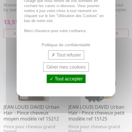
l'usage que nous ferons de vos données en
Brosse carré en bois Go Green
La cire coiffante idéale pour
cochant les cases ci-dessous. Vous pourrez
by Jean Louis David
fixer durablement les coupes
mettre à jour votre choix à tout moment en
courtes. Modèle et text...
cliquant sur le lien "Utilisation des Cookies" en
13,51€
19,76€
bas de notre site.
Merci d'avance pour votre confiance.
AJOUTER AU PANIER
AJOUTER AU PANIER
Politique de confidentialité
Tout refuser
Gérer mes cookies
Tout accepter
JEAN LOUIS DAVID Urban
JEAN LOUIS DAVID Urban
Hair - Pince cheveux
Hair - Pince cheveux petit
moyen modèle ref 15212
modèle ref 15125
Pince pour cheveux grand
Pince pour cheveux grand
format
format