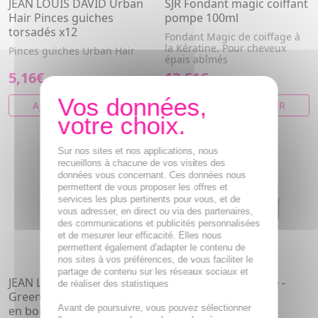
JEAN LOUIS DAVID Urban
SJR Fondant magic coiffant
Hair Pinces guiches
pompe 100ml
torsadés x12
Fondant Magic de coiffage à
la Kératine. Pour cheveux
Pinces guiches Urban Hair
épais abîmés
5,16€
13,51€
AJOUTER AU PANIER
AJOUTER AU PANIER
Sur nos sites et nos applications, nous
recueillons à chacune de vos visites des
données vous concernant. Ces données nous
permettent de vous proposer les offres et
services les plus pertinents pour vous, et de
vous adresser, en direct ou via des partenaires,
des communications et publicités personnalisées
et de mesurer leur efficacité. Elles nous
permettent également d'adapter le contenu de
nos sites à vos préférences, de vous faciliter le
partage de contenu sur les réseaux sociaux et
JEAN LOUIS DAVID Go
RENE FURTERER Style -
de réaliser des statistiques
Green - Brosse démêlante
Pâte modelante cire
Avant de poursuivre, vous pouvez sélectionner
en bois
coiffante 75ml