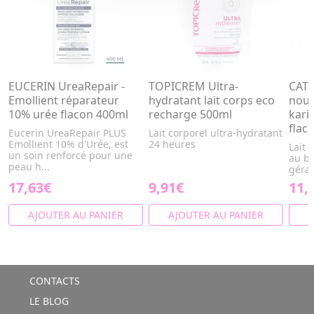
EUCERIN UreaRepair -
TOPICREM Ultra-
CATT
Emollient réparateur
hydratant lait corps eco
nour
10% urée flacon 400ml
recharge 500ml
kari
flac
Eucerin UreaRepair PLUS
Lait corporel ultra-hydratant
Emollient 10% d'Urée, est
24 heures
Lait 
un soin renforcé pour une
au be
peau h...
géra
17,63€
9,91€
11,
AJOUTER AU PANIER
AJOUTER AU PANIER
A
CONTACTS
LE BLOG