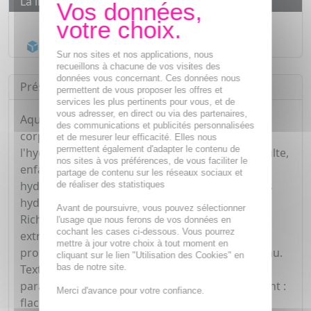
La livraison
Livraison gratuite dès
55€
Acheminement Chronopost
en 24h*
Sur nos sites et nos applications, nous
recueillons à chacune de vos visites des
données vous concernant. Ces données nous
Présentation
permettent de vous proposer les offres et
services les plus pertinents pour vous, et de
vous adresser, en direct ou via des partenaires,
Aquareva Hydrastim 4C de Noreva est un lait
des communications et publicités personnalisées
corporel hydratant 24h recommandé pour
et de mesurer leur efficacité. Elles nous
permettent également d'adapter le contenu de
l'hydratation des peaux déshydratées chez l'adulte,
nos sites à vos préférences, de vous faciliter le
enfant et bébé. Concentré au complexe
partage de contenu sur les réseaux sociaux et
hydroessentiel et hydrastim 4C (limite les pertes
de réaliser des statistiques
hydriques et stimule les facteurs d'hydratation).
Avant de poursuivre, vous pouvez sélectionner
Riche en minéraux et oligoéléments, enrichi en
l'usage que nous ferons de vos données en
cochant les cases ci-dessous. Vous pourrez
extrait de fleur de coton. Soin réparateur et
mettre à jour votre choix à tout moment en
protecteur, apporte fraîcheur et confort à la peau.
cliquant sur le lien "Utilisation des Cookies" en
bas de notre site.
Texture fluide, pénètre instantanément. Sans
paraben, sans phénoxyéthanol. Conditionnement :
Merci d'avance pour votre confiance.
flacon pompe plastique.