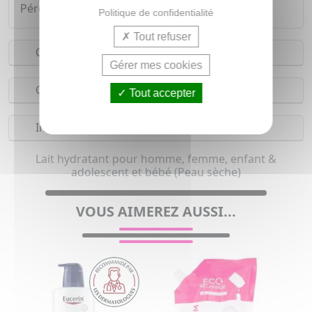
Péremption après ouverture : 9 mois.
Politique de confidentialité
Tout refuser
Conseils d'utilisation
Gérer mes cookies
Composition
Tout accepter
Indications
Lait hydratant pour homme, femme, enfant &
adolescent et bébé (Peau sèche)
VOUS AIMEREZ AUSSI...