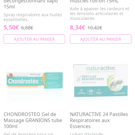
décongestionnant vapo
muscles roll-on 75mL
15ml
Aide à apaiser les raideurs et
les tensions articulaires et
Spray respiratoire aux huiles
musculaires
essentielles.
5,50€
8,34€
6,88€
10,42€
AJOUTER AU PANIER
AJOUTER AU PANIER
CHONDROSTEO Gel de
NATURACTIVE 24 Pastilles
Massage GRANIONS tube
Respiratoires aux
100ml
Essences
Gel de massage pour un
Lichen d'Islande