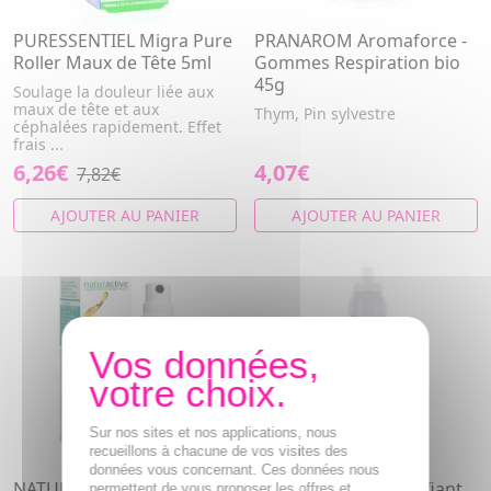
PURESSENTIEL Migra Pure
PRANAROM Aromaforce -
Roller Maux de Tête 5ml
Gommes Respiration bio
45g
Soulage la douleur liée aux
maux de tête et aux
Thym, Pin sylvestre
céphalées rapidement. Effet
frais ...
6,26€
4,07€
7,82€
AJOUTER AU PANIER
AJOUTER AU PANIER
Sur nos sites et nos applications, nous
recueillons à chacune de vos visites des
données vous concernant. Ces données nous
NATURACTIVE Brume aux
FLORAME Spray purifiant
permettent de vous proposer les offres et