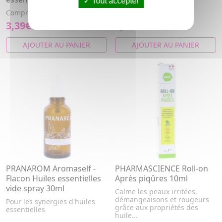
Tout accepter
Gel Apaisant à l'Arnica
Comprimé neutre.
3,39€
7,10€
8,87€
AJOUTER AU PANIER
AJOUTER AU PANIER
PRANAROM Aromaself -
PHARMASCIENCE Roll-on
Flacon Huiles essentielles
Après piqûres 10ml
vide spray 30ml
Calme les peaux irritées,
démangeaisons et rougeurs
Pour les synergies d'huiles
grâce aux propriétés des
essentielles
huile...