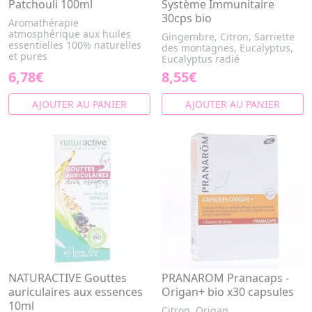
Patchouli 100ml
Système Immunitaire
30cps bio
Aromathérapie
atmosphérique aux huiles
Gingembre, Citron, Sarriette
essentielles 100% naturelles
des montagnes, Eucalyptus,
et pures
Eucalyptus radié
6,78€
8,55€
AJOUTER AU PANIER
AJOUTER AU PANIER
NATURACTIVE Gouttes
PRANAROM Pranacaps -
auriculaires aux essences
Origan+ bio x30 capsules
10ml
Citron, Origan