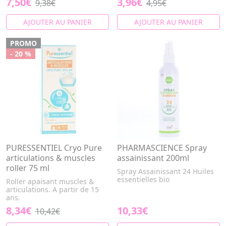
7,50€
3,96€
9,38€
4,95€
AJOUTER AU PANIER
AJOUTER AU PANIER
PROMO
- 20 %
PURESSENTIEL Cryo Pure
PHARMASCIENCE Spray
articulations & muscles
assainissant 200ml
roller 75 ml
Spray Assainissant 24 Huiles
essentielles bio
Roller apaisant muscles &
articulations. A partir de 15
ans.
8,34€
10,33€
10,42€