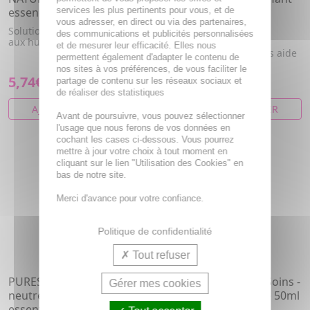
essences 15ml
services les plus pertinents pour vous, et de
fraîcheur bio 180ml
vous adresser, en direct ou via des partenaires,
Solution brume aromatique
Le Spray Purifiant Bio
des communications et publicités personnalisées
aux huiles essentielles Bio
Fraîcheur Florame, à
et de mesurer leur efficacité. Elles nous
l'efficacité prouvée, vous aide
permettent également d'adapter le contenu de
à gard...
nos sites à vos préférences, de vous faciliter le
5,74€
12,41€
partage de contenu sur les réseaux sociaux et
de réaliser des statistiques
AJOUTER AU PANIER
AJOUTER AU PANIER
Avant de poursuivre, vous pouvez sélectionner
l'usage que nous ferons de vos données en
PROMO
cochant les cases ci-dessous. Vous pourrez
mettre à jour votre choix à tout moment en
- 20 %
cliquant sur le lien "Utilisation des Cookies" en
bas de notre site.
Merci d'avance pour votre confiance.
Politique de confidentialité
Tout refuser
PURESSENTIEL Comprimés
PURESSENTIEL 1ers Soins -
Gérer mes cookies
neutres pour les huiles
Gel Arnica Hélichryse 50ml
essentielles 30 comprimés