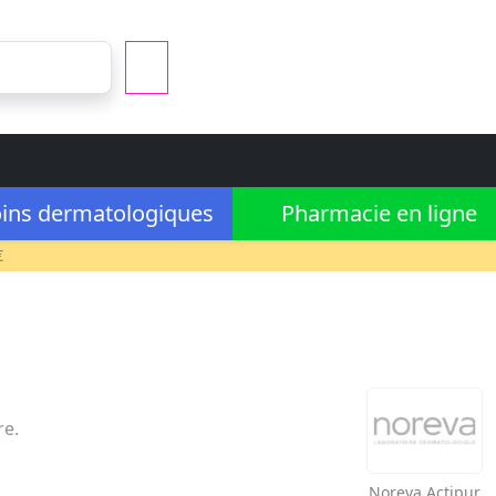
ins dermatologiques
Pharmacie en ligne
€
re.
Noreva
Actipur