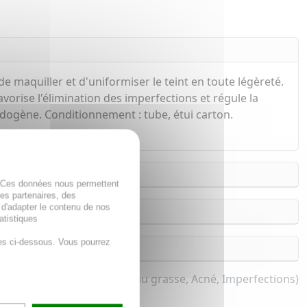
 maquiller et d'uniformiser le teint en toute légèreté.
orise l'élimination des imperfections et régule la
édogène. Conditionnement : tube, étui carton.
. Ces données nous permettent
des partenaires, des
 d'adapter le contenu de nos
atistiques
es ci-dessous. Vous pourrez
BB crème pour femme (Peau grasse, Acné, Imperfections)