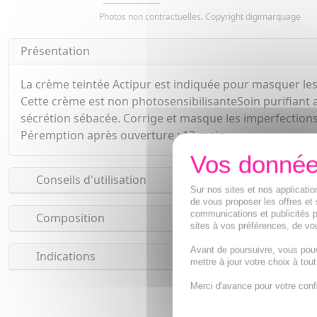
Photos non contractuelles. Copyright digimarquage
Présentation
La crème teintée Actipur est indiquée pour masquer les 
Cette crème est non photosensibilisanteSoin purifiant 
sécrétion sébacée. Corrige et masque les imperfections
Péremption après ouverture : 12 mois.
Conseils d'utilisation
Sur nos sites et nos applicat
de vous proposer les offres et 
communications et publicités p
Composition
sites à vos préférences, de vou
Avant de poursuivre, vous pou
Indications
mettre à jour votre choix à tou
Merci d'avance pour votre conf