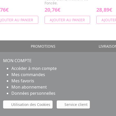
Foncée.
,76€
20,76€
28,89€
JOUTER AU PANIER
AJOUTER AU PANIER
AJOUTER
PROMOTIONS
LIVRAISO
MON COMPTE
Accéder à mon compte
Mes commandes
Mes favoris
Mon abonnement
Données personnelles
Utilisation des Cookies
Service client