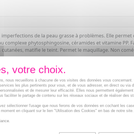
imperfections de la peau grasse à problèmes. Elle permet de
au complexe phytosphingosine, céramides et vitamine PP. Fav
 cutanées, matifie le teint. Permet le maquillage. Non com
ions, nous recueillons à chacune de vos visites des données vous concernant
services les plus pertinents pour vous, et de vous adresser, en direct ou via 
ersonnalisées et de mesurer leur efficacité. Elles nous permettent également
s faciliter le partage de contenu sur les réseaux sociaux et de réaliser des st
vez sélectionner l'usage que nous ferons de vos données en cochant les cas
t moment en cliquant sur le lien "Utilisation des Cookies" en bas de notre site.
iance.