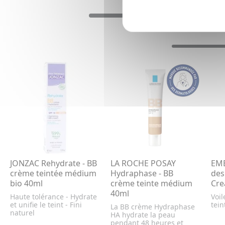
JONZAC Rehydrate - BB
LA ROCHE POSAY
EMB
crème teintée médium
Hydraphase - BB
des
bio 40ml
crème teinte médium
Cre
40ml
Haute tolérance - Hydrate
Voil
et unifie le teint - Fini
tein
La BB crème Hydraphase
naturel
HA hydrate la peau
pendant 48 heures et