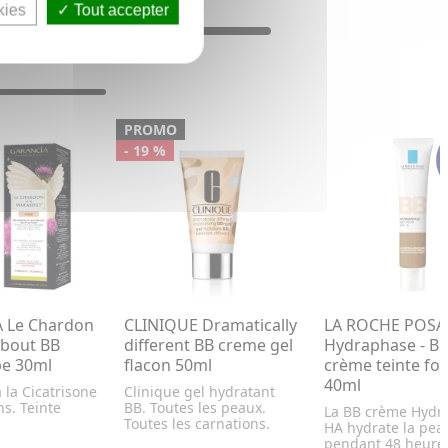
kies
Tout accepter
PROMO
- 19 %
 Le Chardon
CLINIQUE Dramatically
LA ROCHE POSA
about BB
different BB creme gel
Hydraphase - B
be 30ml
flacon 50ml
crème teinte fo
40ml
 la Cicatrisone
Clinique gel hydratant
ns. Teinte
BB. Toutes les peaux.
La BB crème Hydr
Toutes les carnations.
HA hydrate la pea
pendant 48 heures