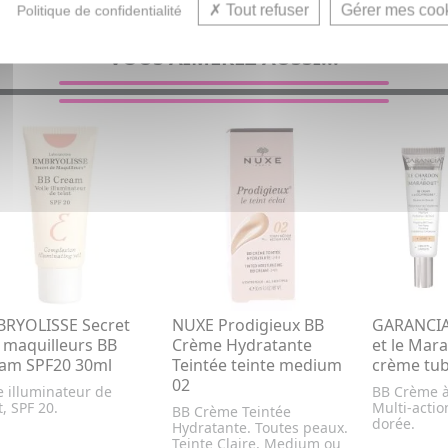
Tout refuser
Gérer mes coo
Politique de confidentialité
VOUS AIMEREZ AUSSI...
RYOLISSE Secret
NUXE Prodigieux BB
GARANCIA
 maquilleurs BB
Crème Hydratante
et le Mar
am SPF20 30ml
Teintée teinte medium
crème tu
02
e illuminateur de
BB Crème à
t, SPF 20.
Multi-actio
BB Crème Teintée
dorée.
Hydratante. Toutes peaux.
Teinte Claire, Medium ou