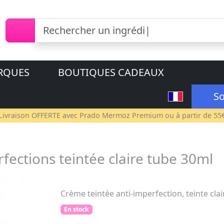
RQUES
BOUTIQUES CADEAUX
So
Livraison OFFERTE avec
Prado Mermoz Premium
ou à partir de 55
ections teintée claire tube 30ml
Crème teintée anti-imperfection, teinte clai
En stock