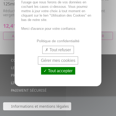
l'usage que nous ferons de vos données en
125ml
100ml
cochant les cases ci-dessous. Vous pourrez
Réduction et prévention des
Le soin bi-phase innovant
mettre à jour votre choix à tout moment en
vergetures
anti-vergetures, même
cliquant sur le lien "Utilisation des Cookies" en
pendant la grossesse
bas de notre site.
12,41€
15,63€
Merci d'avance pour votre confiance.
AJOUTER AU PANIER
AJOUTER AU PANIER
Politique de confidentialité
Tout refuser
CONTACTS
Gérer mes cookies
LE BLOG
Tout accepter
PROMOTIONS
LIVRAISON RAPIDE
PAIEMENT SÉCURISÉ
Informations et mentions légales