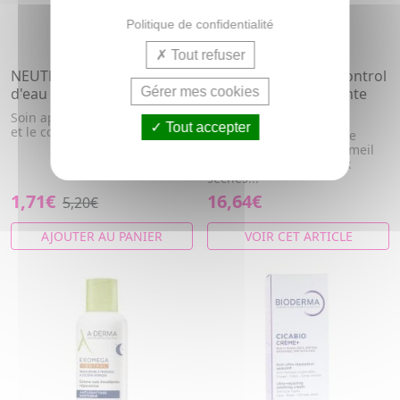
Politique de confidentialité
Tout refuser
NEUTRADERM Brume
ADERMA Exomega Control
d'eau soin apaisant 150ml
Gérer mes cookies
- Crème Nuit Emolliente
Réparatrice 200ml
Soin apaisant pour le visage
Tout accepter
et le corps
La crème nuit émolliente
réparatrice met en sommeil
les grattages des peaux
sèches...
1,71€
16,64€
5,20€
AJOUTER AU PANIER
VOIR CET ARTICLE