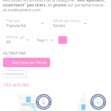
Retrouvez les produits de la catégorie "
Soin apaisant,
cicatrisant
"
pas chers
, en
promo
sur parapharmacie-
et-medicament.com
Trier par
Affiner par marque
Afficher par
FILTRER PAR :
Voir tous les filtres
Promotions
163 articles