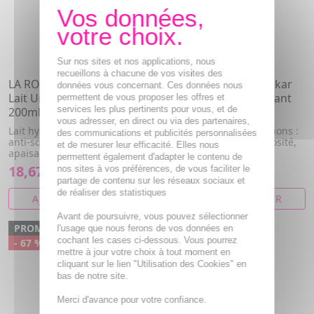
Sur nos sites et nos applications, nous
recueillons à chacune de vos visites des
LA ROCHE POSAY Lipikar
LA ROCHE POSAY Lipikar
données vous concernant. Ces données nous
Lait Urea 10% Hydratant
Lait Urea 10% Hydratant
permettent de vous proposer les offres et
services les plus pertinents pour vous, et de
200ml
400ml
vous adresser, en direct ou via des partenaires,
Lait hydratant triple actions :
Lait hydratant triple actions :
des communications et publicités personnalisées
anti-squames, anti-rugosité,
anti-squames, anti-rugosité,
et de mesurer leur efficacité. Elles nous
apaisant 48h
apaisant 48h
permettent également d'adapter le contenu de
18,67€
22,89€
nos sites à vos préférences, de vous faciliter le
partage de contenu sur les réseaux sociaux et
de réaliser des statistiques
AJOUTER AU PANIER
AJOUTER AU PANIER
Avant de poursuivre, vous pouvez sélectionner
PROMO
l'usage que nous ferons de vos données en
cochant les cases ci-dessous. Vous pourrez
- 67 %
mettre à jour votre choix à tout moment en
cliquant sur le lien "Utilisation des Cookies" en
bas de notre site.
Merci d'avance pour votre confiance.