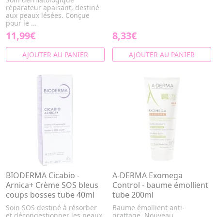
réparateur apaisant, destiné
aux peaux lésées. Conçue
pour le ...
11,99€
8,33€
AJOUTER AU PANIER
AJOUTER AU PANIER
BIODERMA Cicabio -
A-DERMA Exomega
Arnica+ Crème SOS bleus
Control - baume émollient
coups bosses tube 40ml
tube 200ml
Soin SOS destiné à résorber
Baume émollient anti-
et décongestionner les peaux
grattage. Nouveau