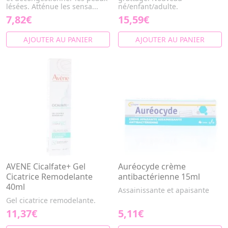
lésées. Atténue les sensa...
né/enfant/adulte.
7,82€
15,59€
AJOUTER AU PANIER
AJOUTER AU PANIER
AVENE Cicalfate+ Gel
Auréocyde crème
Cicatrice Remodelante
antibactérienne 15ml
40ml
Assainissante et apaisante
Gel cicatrice remodelante.
11,37€
5,11€