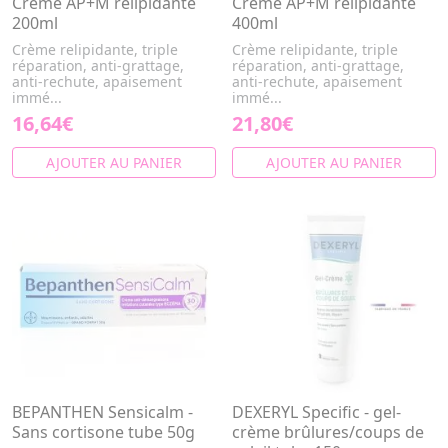
Crème AP+M relipidante
Crème AP+M relipidante
200ml
400ml
Crème relipidante, triple
Crème relipidante, triple
réparation, anti-grattage,
réparation, anti-grattage,
anti-rechute, apaisement
anti-rechute, apaisement
immé...
immé...
16,64€
21,80€
AJOUTER AU PANIER
AJOUTER AU PANIER
BEPANTHEN Sensicalm -
DEXERYL Specific - gel-
Sans cortisone tube 50g
crème brûlures/coups de