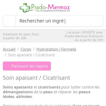
Livraison OFFERTE avec
Paiement 4X sans frais
Prado Mermoz Premium
à partir de 30€
ou à partir de 55€
Accueil
Corps
Hydratation / Fermeté
Soin apaisant / Cicatrisant
Parcourir les rayons
Soin apaisant / Cicatrisant
Soins apaisants
et
cicatrisants
pour lutter contre les
démangeaisons
de la
peau
et réparer les
peaux
lésées
,
abîmées
.