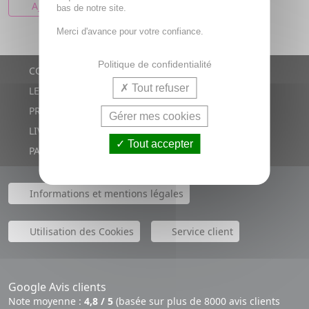
AJOUTER AU PANIER
bas de notre site.
Merci d'avance pour votre confiance.
Politique de confidentialité
CONTACTS
Tout refuser
LE BLOG
PROMOTIONS
Gérer mes cookies
LIVRAISON RAPIDE
Tout accepter
PAIEMENT SÉCURISÉ
Informations et mentions légales
Utilisation des Cookies
Service client
Google Avis clients
Note moyenne :
4,8 / 5
(basée sur plus de 8000 avis clients