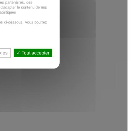
des partenaires, des
 d'adapter le contenu de nos
atistiques
es ci-dessous. Vous pourrez
kies
Tout accepter