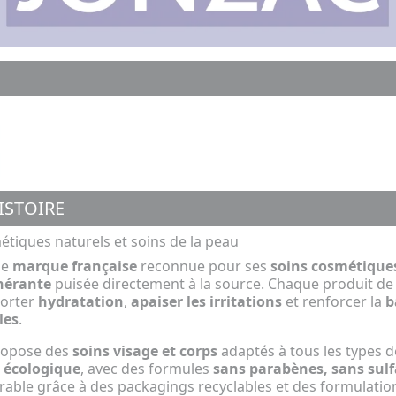
ISTOIRE
étiques naturels et soins de la peau
ne
marque française
reconnue pour ses
soins cosmétique
nérante
puisée directement à la source. Chaque produit d
porter
hydratation
,
apaiser les irritations
et renforcer la
b
les
.
ropose des
soins visage et corps
adaptés à tous les types d
écologique
, avec des formules
sans parabènes, sans sulf
ble grâce à des packagings recyclables et des formulation