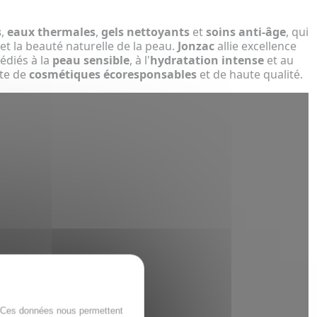
s
,
eaux thermales
,
gels nettoyants
et
soins anti-âge
, qui
et la beauté naturelle de la peau.
Jonzac
allie excellence
édiés à la
peau sensible
, à l'
hydratation intense
et au
ête de
cosmétiques écoresponsables
et de haute qualité.
. Ces données nous permettent