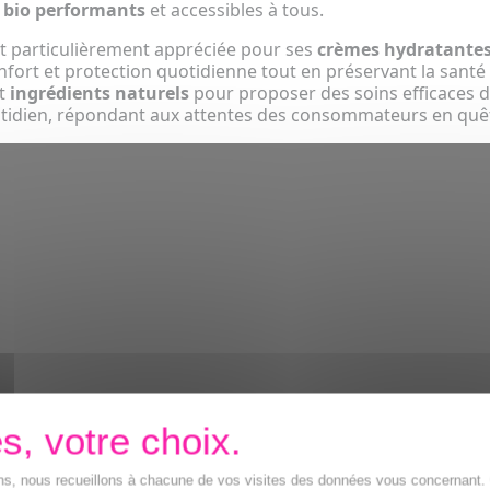
 bio performants
et accessibles à tous.
t particulièrement appréciée pour ses
crèmes hydratante
fort et protection quotidienne tout en préservant la santé 
et
ingrédients naturels
pour proposer des soins efficaces d
otidien, répondant aux attentes des consommateurs en qu
ions, nous recueillons à chacune de vos visites des données vous concernant