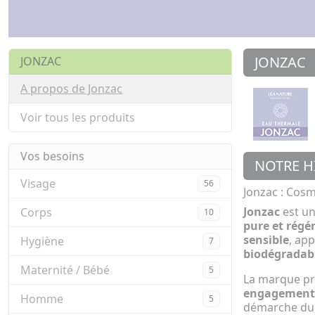
JONZAC
JONZAC
A propos de Jonzac
Voir tous les produits
Vos besoins
NOTRE H
Visage
56
Jonzac : Cosm
Jonzac
est u
Corps
10
pure et régé
sensible
, ap
Hygiène
7
biodégradab
Maternité / Bébé
5
La marque p
engagement 
Homme
5
démarche dura