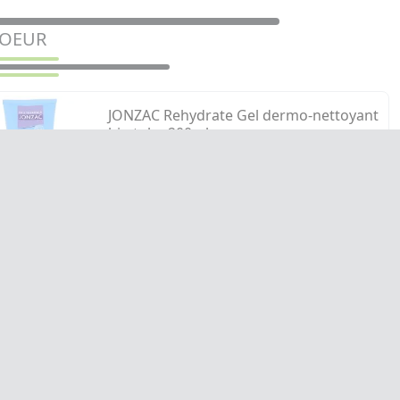
COEUR
JONZAC Rehydrate Gel dermo-nettoyant
bio tube 200ml
Eau thermale Jonzac. Réhydrate.
7,82€
AJOUTER AU PANIER
N RAPIDE
PAIEMENT SÉCURISÉ
PHARMACIE PRADO MERMOZ
244 avenue du Prado