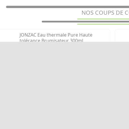
NOS COUPS DE 
JONZAC Eau thermale Pure Haute
tolérance Brumisateur 300ml
Brumisateur d'eau thermale adapté aux
peaux sensibles
4,38€
AJOUTER AU PANIER
PROMOTIONS
LIVRAISO
MON COMPTE
Accéder à mon compte