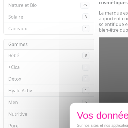
cosmétiques
Nature et Bio
75
La marque es
Solaire
3
apportent con
scientifique 
Cadeaux
1
bien-être qu
Gammes
Bébé
8
+Cica
1
Détox
1
Hyalu Activ
1
Men
5
Nutritive
7
Pure
9
Sur nos sites et nos applicat