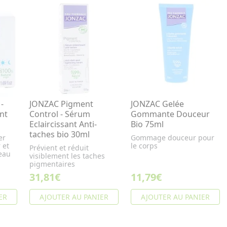
-
JONZAC Pigment
JONZAC Gelée
nt
Control - Sérum
Gommante Douceur
Eclaircissant Anti-
Bio 75ml
taches bio 30ml
er
Gommage douceur pour
 et
le corps
Prévient et réduit
peau
visiblement les taches
pigmentaires
31,81€
11,79€
ER
AJOUTER AU PANIER
AJOUTER AU PANIER