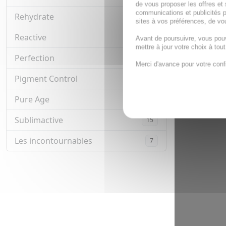
de vous proposer les offres et 
communications et publicités p
Rehydrate
17
sites à vos préférences, de vou
Reactive
8
Avant de poursuivre, vous pou
mettre à jour votre choix à tou
Perfection
2
Merci d'avance pour votre conf
Pigment Control
1
Pure Age
3
Sublimactive
15
Les incontournables
7