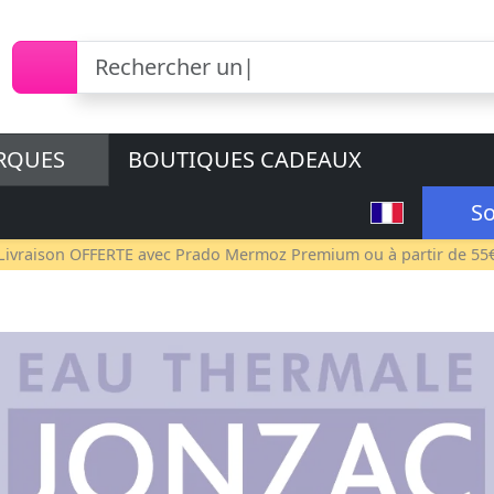
RQUES
BOUTIQUES CADEAUX
So
Livraison OFFERTE avec
Prado Mermoz Premium
ou à partir de 55