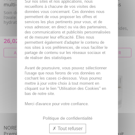
Sur nos sites et nos applications, nous
multi-correction tube 30ml
yeux multi-corrections
recueillons à chacune de vos visites des
tube 15 ml
données vous concernant. Ces données nous
Soin de jour anti-âge. Corrige
l'ovale du visage, raffermit et
permettent de vous proposer les offres et
Contour des yeux multi-
hydrate.
services les plus pertinents pour vous, et de
corrections. Raffermit le
vous adresser, en direct ou via des partenaires,
contour des yeux. Anti-rides,
des communications et publicités personnalisées
ant...
et de mesurer leur efficacité. Elles nous
26,02€
19,30€
permettent également d'adapter le contenu de
nos sites à vos préférences, de vous faciliter le
AJOUTER AU PANIER
AJOUTER AU PANIER
partage de contenu sur les réseaux sociaux et
de réaliser des statistiques
Avant de poursuivre, vous pouvez sélectionner
l'usage que nous ferons de vos données en
cochant les cases ci-dessous. Vous pourrez
mettre à jour votre choix à tout moment en
cliquant sur le lien "Utilisation des Cookies" en
bas de notre site.
Merci d'avance pour votre confiance.
Politique de confidentialité
NOREVA Noveane
NOREVA Noveane
Tout refuser
Premium sérum intensif
Premium crème de nuit