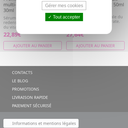
multi-corrections tube
multi-corrections pot 50ml
Gérer mes cookies
30ml
Crème de nuit multi-
corrections. corrige l'ovale du
Tout accepter
Sérum intensif anti-rides
visage, raffermit et hydrate.
redensifiant. Corrige l'ovale
du visage et raffermit. An...
22,89€
27,64€
AJOUTER AU PANIER
AJOUTER AU PANIER
CONTACTS
LE BLOG
PROMOTIONS
LIVRAISON RAPIDE
PAIEMENT SÉCURISÉ
Informations et mentions légales