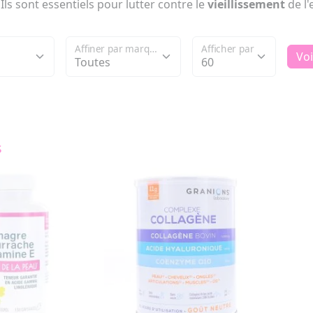
. Ils sont essentiels pour lutter contre le
vieillissement
de l
Affiner par marque
Afficher par
Voi
s