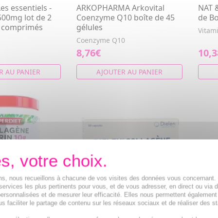
s essentiels -
ARKOPHARMA Arkovital
NAT &
500mg lot de 2
Coenzyme Q10 boîte de 45
de Bo
0 comprimés
gélules
Vitam
Coenzyme Q10
8,76€
10,3
R AU PANIER
AJOUTER AU PANIER
ions, nous recueillons à chacune de vos visites des données vous concernant
services les plus pertinents pour vous, et de vous adresser, en direct ou via 
ersonnalisées et de mesurer leur efficacité. Elles nous permettent également
s faciliter le partage de contenu sur les réseaux sociaux et de réaliser des st
ollagène Marin
DIELEN Collagène - Anti-âge
KERS