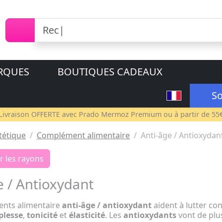
RQUES
BOUTIQUES CADEAUX
So
Livraison OFFERTE avec
Prado Mermoz Premium
ou à partir de 55
tétique
Complément alimentaire
Anti-âge / Antioxydan
r les rayons
e / Antioxydant
nts alimentaire
anti-âge / antioxydant
aident à lutter con
plesse
,
tonicité
et
élasticité
. Les
antioxydants
vont de pl