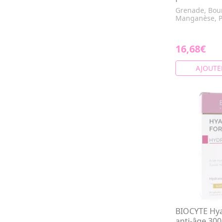
Grenade, Bou
Manganèse, P
16,68€
AJOUTE
BIOCYTE Hya
anti-âge 30