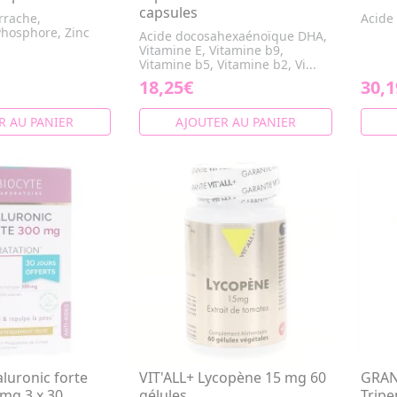
capsules
rrache,
Acide
hosphore, Zinc
Acide docosahexaénoïque DHA,
Vitamine E, Vitamine b9,
Vitamine b5, Vitamine b2, Vi...
18,25€
30,1
R AU PANIER
AJOUTER AU PANIER
luronic forte
VIT'ALL+ Lycopène 15 mg 60
GRAN
0mg 3 x 30
gélules
Tripe