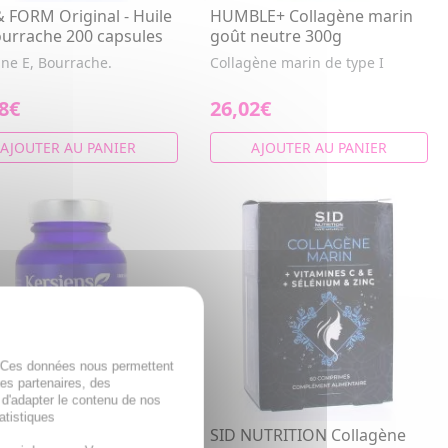
 FORM Original - Huile
HUMBLE+ Collagène marin
urrache 200 capsules
goût neutre 300g
ine E, Bourrache.
Collagène marin de type I
8€
26,02€
AJOUTER AU PANIER
AJOUTER AU PANIER
. Ces données nous permettent
des partenaires, des
 d'adapter le contenu de nos
atistiques
IENS Acide
SID NUTRITION Collagène