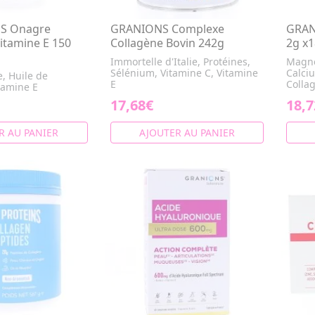
ES Onagre
GRANIONS Complexe
GRAN
itamine E 150
Collagène Bovin 242g
2g x
Immortelle d'Italie, Protéines,
Magné
Sélénium, Vitamine C, Vitamine
Calci
e, Huile de
E
Colla
tamine E
17,68€
18,7
R AU PANIER
AJOUTER AU PANIER