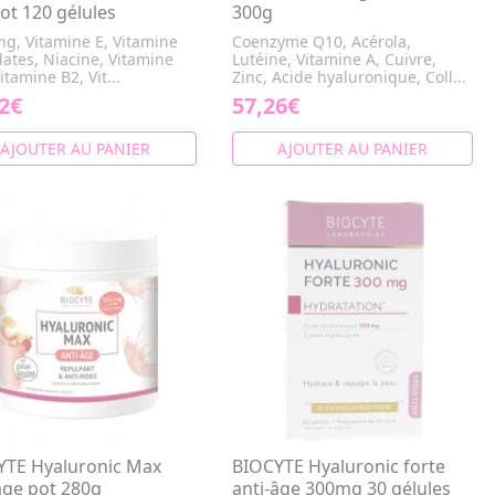
ot 120 gélules
300g
ng, Vitamine E, Vitamine
Coenzyme Q10, Acérola,
lates, Niacine, Vitamine
Lutéine, Vitamine A, Cuivre,
itamine B2, Vit...
Zinc, Acide hyaluronique, Coll...
2€
57,26€
AJOUTER AU PANIER
AJOUTER AU PANIER
YTE Hyaluronic Max
BIOCYTE Hyaluronic forte
age pot 280g
anti-âge 300mg 30 gélules