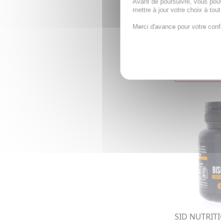
Avant de poursuivre, vous pou
10g + Céram
mettre à jour votre choix à tou
Resvératrol
Renouée du j
Merci d'avance pour votre conf
31,19€
AJOUTE
SID NUTRITI