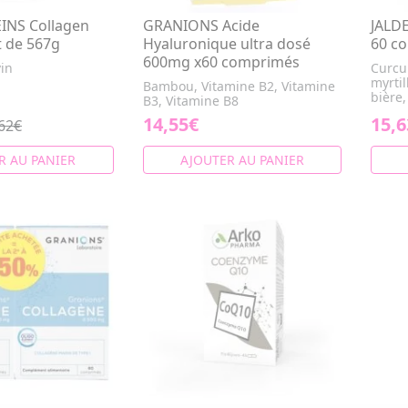
INS Collagen
GRANIONS Acide
JALDE
t de 567g
Hyaluronique ultra dosé
60 c
600mg x60 comprimés
in
Curcum
myrtil
Bambou, Vitamine B2, Vitamine
bière,
B3, Vitamine B8
14,55€
15,6
62€
R AU PANIER
AJOUTER AU PANIER