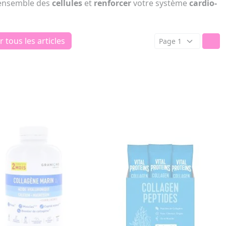
'ensemble des
cellules
et
renforcer
votre système
cardio-
r tous les articles