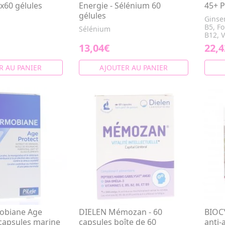
 x60 gélules
Energie - Sélénium 60
45+ P
gélules
Ginse
B5, Fo
Sélénium
B12, V
13,04€
22,4
R AU PANIER
AJOUTER AU PANIER
obiane Age
DIELEN Mémozan - 60
BIOC
 capsules marine
capsules boîte de 60
anti-