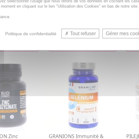
vez sélectionner l'usage que nous ferons de vos données en cochant les cas
ides,
60 capsules boîte de 60
hyalu
t moment en cliquant sur le lien "Utilisation des Cookies" en bas de notre site.
 210g
capsules
60 gé
apon, Resveratrol
Vitamine E, Vitamine C,
Vitami
iance.
Astaxanthine, Collagène
A, Sé
hyalu
23,88€
37,4
Tout refuser
Gérer mes coo
Politique de confidentialité
R AU PANIER
AJOUTER AU PANIER
ON Zinc
GRANIONS Immunité &
PILEJ