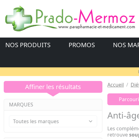
NOS PRODUITS
PROMOS
NOS MA
Accueil
Dié
Affiner les résultats
Parcouri
MARQUES
Anti-âg
Les compléme
retrouve
sou