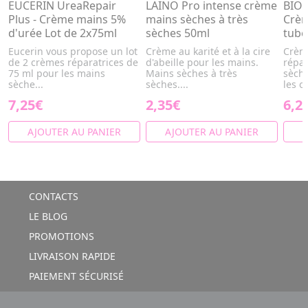
EUCERIN UreaRepair
LAINO Pro intense crème
BIO
Plus - Crème mains 5%
mains sèches à très
Crèm
d'urée Lot de 2x75ml
sèches 50ml
tube
Eucerin vous propose un lot
Crème au karité et à la cire
Crème
de 2 crèmes réparatrices de
d'abeille pour les mains.
répar
75 ml pour les mains
Mains sèches à très
sèche
sèche...
sèches....
les o
7,25€
2,35€
6,2
AJOUTER AU PANIER
AJOUTER AU PANIER
A
CONTACTS
LE BLOG
PROMOTIONS
LIVRAISON RAPIDE
PAIEMENT SÉCURISÉ