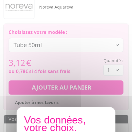
Noreva
Aquareva
Choisissez votre modèle :
3,12
€
Quantité :
ou
0,78€
si 4 fois sans frais
AJOUTER AU PANIER
Ajouter à mes favoris
Vos avantages
Des prix
IMBATTABLES