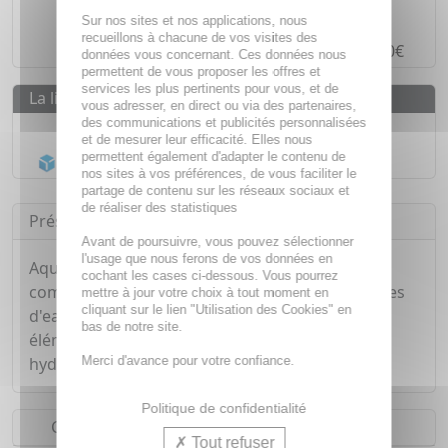
Paiement en ligne
SÉCURISÉ
Sur nos sites et nos applications, nous
recueillons à chacune de vos visites des
Paiement en
4 fois sans frais
à partir de 30€
données vous concernant. Ces données nous
permettent de vous proposer les offres et
services les plus pertinents pour vous, et de
La livraison
vous adresser, en direct ou via des partenaires,
des communications et publicités personnalisées
Livraison gratuite dès
55€
et de mesurer leur efficacité. Elles nous
permettent également d'adapter le contenu de
Acheminement Chronopost
en 24h*
nos sites à vos préférences, de vous faciliter le
partage de contenu sur les réseaux sociaux et
de réaliser des statistiques
Présentation
Avant de poursuivre, vous pouvez sélectionner
l'usage que nous ferons de vos données en
Aquareva crème Mains Réparatrice 24h est
cochant les cases ci-dessous. Vous pourrez
composées du complexe Hydrastim 4C aux perles
mettre à jour votre choix à tout moment en
cliquant sur le lien "Utilisation des Cookies" en
d'eau des glaciers riches en minéraux et oligo-
bas de notre site.
éléments pour réparer la peau et favoriser son
Merci d'avance pour votre confiance.
hydratation.
Politique de confidentialité
Conseils d'utilisation
Tout refuser