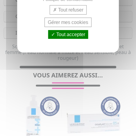
Conseils d'utilisation
Tout refuser
Composition
Gérer mes cookies
Indications
Tout accepter
Soin apaisant et Soin réparateur pour homme et
femme (Peau normale à mixte et Peau sensible, peau à
rougeur)
VOUS AIMEREZ AUSSI...