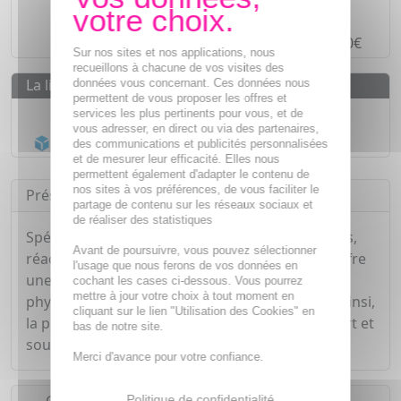
Paiement en ligne
SÉCURISÉ
Paiement en
4 fois sans frais
à partir de 30€
Sur nos sites et nos applications, nous
recueillons à chacune de vos visites des
La livraison
données vous concernant. Ces données nous
permettent de vous proposer les offres et
Livraison gratuite dès
55€
services les plus pertinents pour vous, et de
vous adresser, en direct ou via des partenaires,
Acheminement Chronopost
en 24h*
des communications et publicités personnalisées
et de mesurer leur efficacité. Elles nous
permettent également d'adapter le contenu de
nos sites à vos préférences, de vous faciliter le
Présentation
partage de contenu sur les réseaux sociaux et
de réaliser des statistiques
Spécialement formulée pour les peaux sensibles,
Avant de poursuivre, vous pouvez sélectionner
réactives et sujettes aux flushes, cette crème offre
l'usage que nous ferons de vos données en
une action hydratante instantanée (grâce aux
cochant les cases ci-dessous. Vous pourrez
mettre à jour votre choix à tout moment en
phytobioactifs), assouplissante et protectrice. Ainsi,
cliquant sur le lien "Utilisation des Cookies" en
la peau est apaisée, hydratée et retrouve confort et
bas de notre site.
souplesse.
Merci d'avance pour votre confiance.
Politique de confidentialité