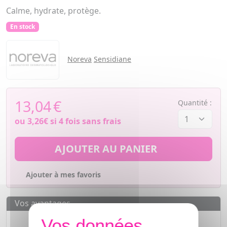
Calme, hydrate, protège.
En stock
Noreva
Sensidiane
13,04
€
Quantité :
ou
3,26€
si 4 fois sans frais
AJOUTER AU PANIER
Ajouter à mes favoris
Vos avantages
Des prix
IMBATTABLES