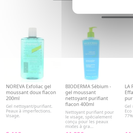
NOREVA Exfoliac gel
BIODERMA Sébium -
LA
moussant doux flacon
gel moussant
Eff
200ml
nettoyant purifiant
pur
flacon 400ml
Gel nettoyant/purifiant.
Gel 
Peaux à imperfections.
Eco 
Nettoyant purifiant pour
Visage.
77%
le visage, spécialement
conçu pour les peaux
mixtes à gra...