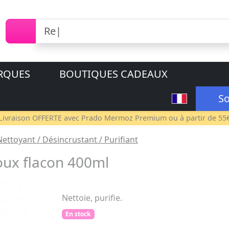
RQUES
BOUTIQUES CADEAUX
So
Livraison OFFERTE avec
Prado Mermoz Premium
ou à partir de 55
Nettoyant / Désincrustant / Purifiant
oux flacon 400ml
Nettoie, purifie.
En stock