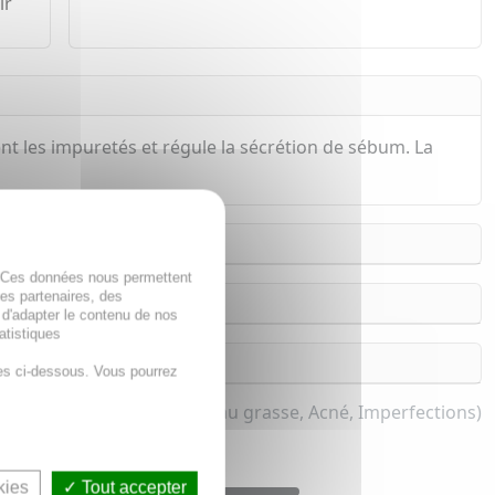
ir
t les impuretés et régule la sécrétion de sébum. La
. Ces données nous permettent
des partenaires, des
 d'adapter le contenu de nos
atistiques
es ci-dessous. Vous pourrez
s pour femme et homme (Peau grasse, Acné, Imperfections)
kies
Tout accepter