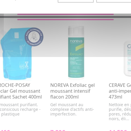
VOUS AIMEREZ AUSSI...
 ROCHE-POSAY
NOREVA Exfoliac gel
CERAVE G
aclar Gel moussant
moussant intensif
anti-impe
ifiant Sachet 400ml
flacon 200ml
473ml
moussant purifiant.
Gel moussant au
Nettoie en
consicous recharge -
complexe d'actifs anti-
purifie, dé
 plastique
imperfection.
pores, rédu
noirs, éli...