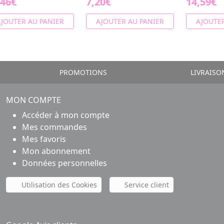
,46€
7,20€
14,59€
JOUTER AU PANIER
AJOUTER AU PANIER
AJOUTER
PROMOTIONS
LIVRAISO
MON COMPTE
Accéder à mon compte
Mes commandes
Mes favoris
Mon abonnement
Données personnelles
Utilisation des Cookies
Service client