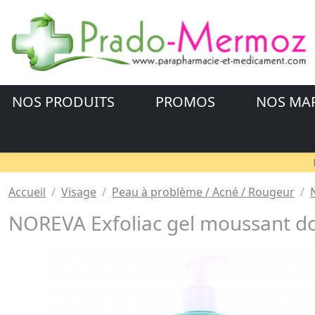
NOS PRODUITS
PROMOS
NOS MA
Accueil
Visage
Peau à problème / Acné / Rougeur
NOREVA Exfoliac gel moussant d