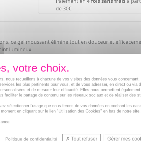
Paiement en
4 fois sans frais
à part
de 30€
ns, ce gel moussant élimine tout en douceur et efficacemen
teint lumineux.
ions, nous recueillons à chacune de vos visites des données vous concernant
services les plus pertinents pour vous, et de vous adresser, en direct ou via 
ersonnalisées et de mesurer leur efficacité. Elles nous permettent également
s faciliter le partage de contenu sur les réseaux sociaux et de réaliser des st
vez sélectionner l'usage que nous ferons de vos données en cochant les cas
t moment en cliquant sur le lien "Utilisation des Cookies" en bas de notre site.
ettoyant anti-imperfection et Soin anti-imperfection corp
iance.
Tout refuser
Gérer mes coo
Politique de confidentialité