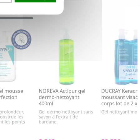
el mousse
NOREVA Actipur gel
DUCRAY Keracnyl
rfection
dermo-nettoyant
moussant visage
400ml
corps lot de 2 x
 profondeur,
Gel dermo-nettoyant sans
Gel nettoyant mou
sobstrue les
savon à l'extrait de
it les points
bardane.