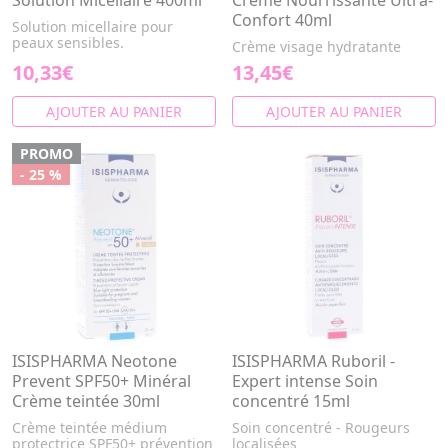
Solution Micellaire 400ml
Crème Nourrissante Ultra-
Confort 40ml
Solution micellaire pour
peaux sensibles.
Crème visage hydratante
10,33€
13,45€
AJOUTER AU PANIER
AJOUTER AU PANIER
PROMO
- 25 %
ISISPHARMA Neotone
ISISPHARMA Ruboril -
Prevent SPF50+ Minéral
Expert intense Soin
Crème teintée 30ml
concentré 15ml
Crème teintée médium
Soin concentré - Rougeurs
protectrice SPF50+ prévention
localisées