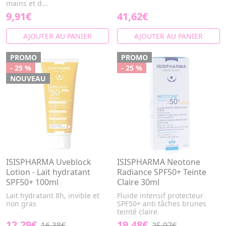
mains et d...
9,91€
41,62€
AJOUTER AU PANIER
AJOUTER AU PANIER
PROMO
PROMO
- 25 %
- 25 %
NOUVEAU
ISISPHARMA Uveblock
ISISPHARMA Neotone
Lotion - Lait hydratant
Radiance SPF50+ Teinte
SPF50+ 100ml
Claire 30ml
Lait hydratant 8h, invible et
Fluide intensif protecteur
non gras
SPF50+ anti tâches brunes
teinté claire.
12,29€
19,48€
16,38€
25,97€