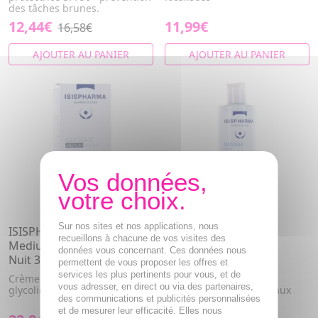
des tâches brunes.
12,44€
11,99€
16,58€
AJOUTER AU PANIER
AJOUTER AU PANIER
Sur nos sites et nos applications, nous
ISISPHARMA Glyco-A
ISISPHARMA Sensylia
recueillons à chacune de vos visites des
Medium Peeling Crème de
Gelée démaquillante
données vous concernant. Ces données nous
Nuit 30ml
hydratante 250ml
permettent de vous proposer les offres et
services les plus pertinents pour vous, et de
Crème de nuit à 12% d'acide
Gelée démaquillante
vous adresser, en direct ou via des partenaires,
glycolique
hydratante pour les peaux
des communications et publicités personnalisées
sensibles.
et de mesurer leur efficacité. Elles nous