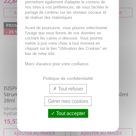
22,84€
9,28€
permettent également d'adapter le contenu de
nos sites à vos préférences, de vous faciliter le
AJOUTER AU PANIER
AJOUTER AU PANIER
partage de contenu sur les réseaux sociaux et
de réaliser des statistiques
PROMO
Avant de poursuivre, vous pouvez sélectionner
- 25 %
l'usage que nous ferons de vos données en
cochant les cases ci-dessous. Vous pourrez
mettre à jour votre choix à tout moment en
cliquant sur le lien "Utilisation des Cookies" en
bas de notre site.
Merci d'avance pour votre confiance.
Politique de confidentialité
ISISPHARMA Uveblock -
ISISPHARMA Sensylia
Tout refuser
Sérum Triple Action SPF50
Solution Micellaire 250ml
28ml
Gérer mes cookies
Solution micellaire pour
peaux sensibles.
Sérum triple action – Protège,
hydrate, illumine
Tout accepter
15,57€
8,24€
20,76€
AJOUTER AU PANIER
AJOUTER AU PANIER