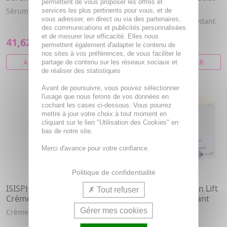
permettent de vous proposer les offres et
10ml
Sérum liftant, hydratation 8h.
services les plus pertinents pour vous, et de
vous adresser, en direct ou via des partenaires,
Concentré éclat. Antioxydant
des communications et publicités personnalisées
haute performance.
et de mesurer leur efficacité. Elles nous
41,62€
41,62€
permettent également d'adapter le contenu de
nos sites à vos préférences, de vous faciliter le
AJOUTER AU PANIER
AJOUTER AU PANIER
partage de contenu sur les réseaux sociaux et
de réaliser des statistiques
Avant de poursuivre, vous pouvez sélectionner
l'usage que nous ferons de vos données en
cochant les cases ci-dessous. Vous pourrez
mettre à jour votre choix à tout moment en
cliquant sur le lien "Utilisation des Cookies" en
bas de notre site.
Merci d'avance pour votre confiance.
Politique de confidentialité
ISISPHARMA Geneskin Lift
ISISPHARMA Geneskin Lift
Tout refuser
Crème Lissante 50ml
Baume Gel Redensifiant
50ml
Gérer mes cookies
Crème lissante, hydratante.
Baume gel redensifiant.