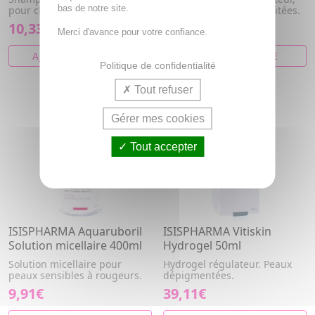
bas de notre site.
pour cheveux gras.
apaisant pour peaux irritées.
10,33€
13,45€
Merci d'avance pour votre confiance.
AJOUTER AU PANIER
VOIR CET ARTICLE
Politique de confidentialité
Tout refuser
Gérer mes cookies
Tout accepter
ISISPHARMA Aquaruboril
ISISPHARMA Vitiskin
Solution micellaire 400ml
Hydrogel 50ml
Solution micellaire pour
Hydrogel régulateur. Peaux
peaux sensibles à rougeurs.
dépigmentées.
9,91€
39,11€