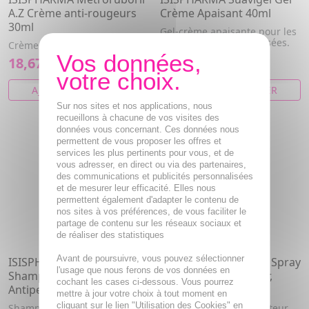
A.Z Crème anti-rougeurs
Crème Apaisant 40ml
30ml
Gel-crème apaisante pour les
peaux irritées et fragilisées.
Crème anti-rougeurs.
18,67€
9,28€
AJOUTER AU PANIER
AJOUTER AU PANIER
Sur nos sites et nos applications, nous
recueillons à chacune de vos visites des
données vous concernant. Ces données nous
permettent de vous proposer les offres et
services les plus pertinents pour vous, et de
vous adresser, en direct ou via des partenaires,
des communications et publicités personnalisées
et de mesurer leur efficacité. Elles nous
permettent également d'adapter le contenu de
nos sites à vos préférences, de vous faciliter le
partage de contenu sur les réseaux sociaux et
de réaliser des statistiques
Avant de poursuivre, vous pouvez sélectionner
ISISPHARMA Ilcapil KR
ISISPHARMA Xerolan Spray
l'usage que nous ferons de vos données en
Shampooing
Emollient, réparateur,
cochant les cases ci-dessous. Vous pourrez
Antipelliculaire 150ml
apaisant 150ml
mettre à jour votre choix à tout moment en
cliquant sur le lien "Utilisation des Cookies" en
Shampooing Antipelliculaire
Spray émollient, réparateur,