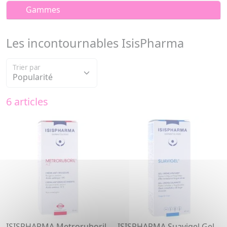
Gammes
Les incontournables IsisPharma
Trier par
6 articles
ISISPHARMA Metroruboril
ISISPHARMA Suavigel Gel