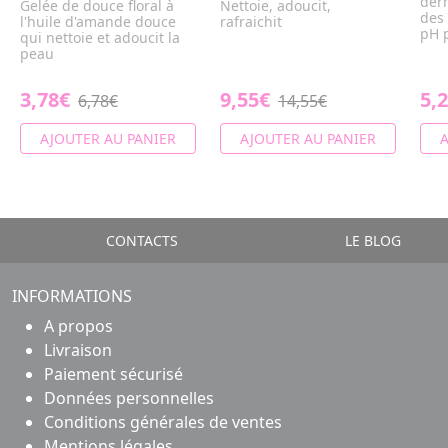
der
Gelée de douce floral à
Nettoie, adoucit,
des 
l'huile d'amande douce
rafraichit
pH 
qui nettoie et adoucit la
peau
3,78€
9,55€
5,
6,78€
14,55€
AJOUTER AU PANIER
AJOUTER AU PANIER
A
CONTACTS
LE BLOG
INFORMATIONS
A propos
Livraison
Paiement sécurisé
Données personnelles
Conditions générales de ventes
Mentions légales