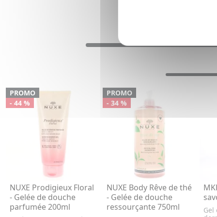
PROMO
PROMO
- 44 %
- 34 %
NUXE Prodigieux Floral
NUXE Body Rêve de thé
MKL
- Gelée de douche
- Gelée de douche
sav
parfumée 200ml
ressourçante 750ml
Gel