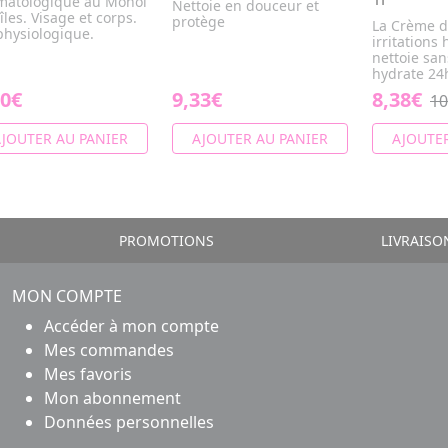
matologique au Monoï
Nettoie en douceur et
îles. Visage et corps.
protège
La Crème d
physiologique.
irritations
nettoie sans
hydrate 24h
20€
9,33€
8,38€
10
JOUTER AU PANIER
AJOUTER AU PANIER
AJOUTER
PROMOTIONS
LIVRAISO
MON COMPTE
Accéder à mon compte
Mes commandes
Mes favoris
Mon abonnement
Données personnelles