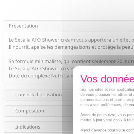
Présentation
Le Secalia ATO Shower cream vous apportera un effet ba
Il nourrit, apaise les démangeaisons et protège la peau
Sa formule minimaliste, qui contient seulement 20 ingré
Le Secalia ATO Shower cream contient 25% d'ingrédient
Doté du complexe Nutri-calm, d'huile de tournesol et d'
Sur nos sites et nos applicat
Conseils d'utilisation
de vous proposer les offres et 
communications et publicités p
sites à vos préférences, de vou
Composition
Avant de poursuivre, vous pou
mettre à jour votre choix à tou
Indications
Merci d'avance pour votre conf