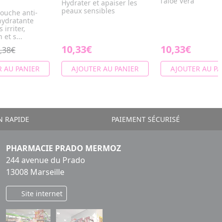
l'aloé Vera
Hydrater et apaiser les
peaux sensibles
ouche anti-
 hydratante
 irriter,
 et s...
10,33€
10,33€
,38€
 AU PANIER
AJOUTER AU PANIER
AJOUTER AU PA
N RAPIDE
PAIEMENT SÉCURISÉ
PHARMACIE PRADO MERMOZ
244 avenue du Prado
13008 Marseille
Site internet