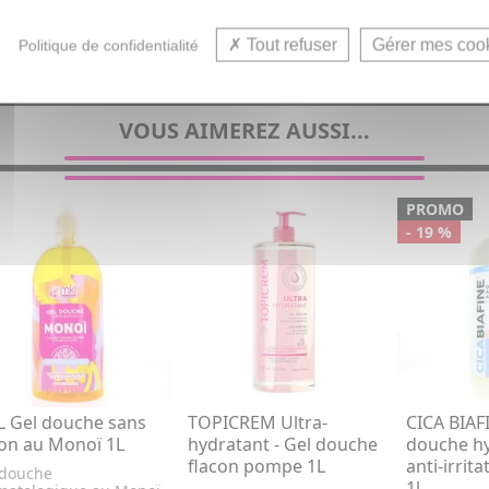
Gel douche pour femme, homme, enf
Tout refuser
Gérer mes coo
Politique de confidentialité
VOUS AIMEREZ AUSSI...
PROMO
- 19 %
 Gel douche sans
TOPICREM Ultra-
CICA BIAF
on au Monoï 1L
hydratant - Gel douche
douche h
flacon pompe 1L
anti-irrit
 douche
1l