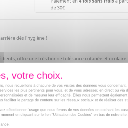
Paiement en
4 fois sans frais
à part
de 30€
rrière dès l'hygiène !
dients, offre une très bonne tolérance cutanée et oculaire.
s émolliens et hydratants.
un tensio actif doux, le Secalia ATO Shower cream va hydrat
ions, nous recueillons à chacune de vos visites des données vous concernant
services les plus pertinents pour vous, et de vous adresser, en direct ou via 
ersonnalisées et de mesurer leur efficacité. Elles nous permettent également
s faciliter le partage de contenu sur les réseaux sociaux et de réaliser des st
vez sélectionner l'usage que nous ferons de vos données en cochant les cas
t moment en cliquant sur le lien "Utilisation des Cookies" en bas de notre site.
iance.