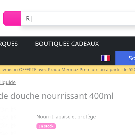
RQUES
BOUTIQUES CADEAUX
So
Livraison OFFERTE avec
Prado Mermoz Premium
ou à partir de 55
liquide
de douche nourrissant 400ml
Nourrit, apaise et protège
En stock