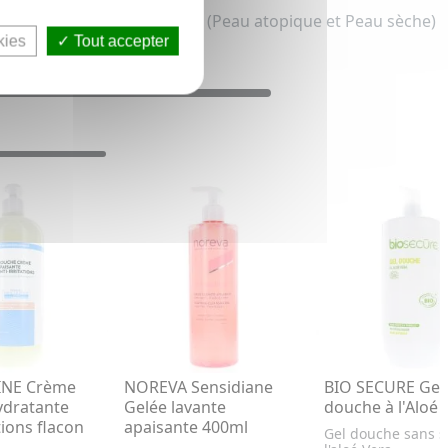
ant & adolescent et bébé (Peau atopique et Peau sèche)
kies
Tout accepter
INE Crème
NOREVA Sensidiane
BIO SECURE Gel
ydratante
Gelée lavante
douche à l'Aloé 
ations flacon
apaisante 400ml
Gel douche sans s