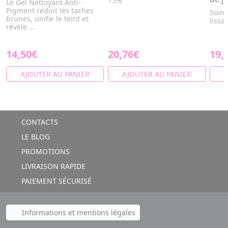
15%
Le Gel Nettoyant Anti-
Pigment réduit les taches
Soin 
brunes, unifie le teint et
lissa
révèle ...
14,50€
20,76€
19,
AJOUTER AU PANIER
AJOUTER AU PANIER
A
CONTACTS
LE BLOG
PROMOTIONS
LIVRAISON RAPIDE
PAIEMENT SÉCURISÉ
Informations et mentions légales