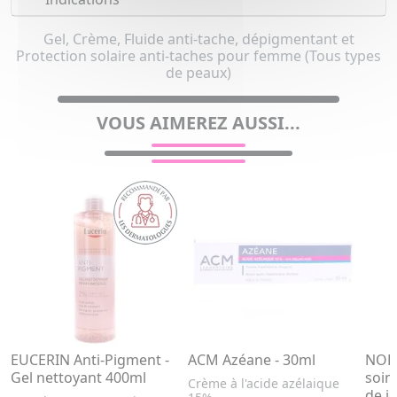
Gel, Crème, Fluide anti-tache, dépigmentant et
Protection solaire anti-taches pour femme (Tous types
de peaux)
VOUS AIMEREZ AUSSI...
EUCERIN Anti-Pigment -
ACM Azéane - 30ml
NORE
Gel nettoyant 400ml
soin
Crème à l'acide azélaique
de j