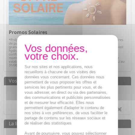
Promos Solaires
*Préparez votre peau pour l'été avec notre sélection de produits solaires
de parapharmacie. Profitez d'offres exceptionnelles sur des soins de
grandes marques : protections solaires pour toute la famille, après-soleil
hydratants et soins adaptés à chaque type de peau. Alliez efficacité,
confort et sécurité tout en bénéficiant de prix avantageux. C'est le
moment idéal pour faire le plein de vos indispensables solaires ! Offre
valable sur articles signalés, dans la limite des stocks disponibles jusqu'au
31/08/2026.
Voir la sélection
Sur nos sites et nos applications, nous
recueillons à chacune de vos visites des
données vous concernant. Ces données nous
Vos avantages
permettent de vous proposer les offres et
services les plus pertinents pour vous, et de
Des prix
IMBATTABLES
vous adresser, en direct ou via des partenaires,
des communications et publicités personnalisées
Paiement en ligne
SÉCURISÉ
et de mesurer leur efficacité. Elles nous
permettent également d'adapter le contenu de
Paiement en
4 fois sans frais
à partir de 30€
nos sites à vos préférences, de vous faciliter le
partage de contenu sur les réseaux sociaux et
La livraison
de réaliser des statistiques
Livraison gratuite dès
55€
Avant de poursuivre, vous pouvez sélectionner