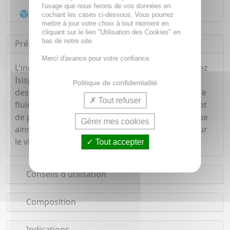
l'usage que nous ferons de vos données en
Acheminement Chronopost
en 24h*
cochant les cases ci-dessous. Vous pourrez
mettre à jour votre choix à tout moment en
cliquant sur le lien "Utilisation des Cookies" en
bas de notre site.
Présentation
Merci d'avance pour votre confiance.
L'innovation "Depi-act" du fluide Neotone de chez
Isispharma aide a réduire visiblement l'intensité
Politique de confidentialité
des tâches brunes et favorise leur élimination. Ce
Tout refuser
fluide possède une protection SPF50+ qui permet
de protéger la peau des effets de la lumière bleue
Gérer mes cookies
ainsi que de la pollution. S'applique aussi bien sur
le visage, décolleté et mains.
Tout accepter
Conseils d'utilisation
Composition
Indications