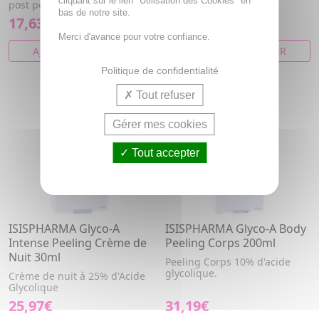
cliquant sur le lien "Utilisation des Cookies" en
post peeling.
Glycolique
bas de notre site.
17,63€
20,76€
Merci d'avance pour votre confiance.
AJOUTER AU PANIER
AJOUTER AU PANIER
Politique de confidentialité
Tout refuser
Gérer mes cookies
Tout accepter
ISISPHARMA Glyco-A
ISISPHARMA Glyco-A Body
Intense Peeling Crème de
Peeling Corps 200ml
Nuit 30ml
Peeling Corps 10% d'acide
glycolique.
Crème de nuit à 25% d'Acide
Glycolique
25,97€
31,19€