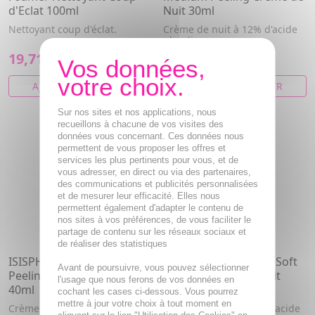
d'Eclat 100ml
Nuit 30ml
Nettoyant coup d'éclat.
Crème de nuit à 12% d'acide
glycolique
19,71€
22,84€
AJOUTER AU PANIER
AJOUTER AU PANIER
Sur nos sites et nos applications, nous
recueillons à chacune de vos visites des
données vous concernant. Ces données nous
permettent de vous proposer les offres et
services les plus pertinents pour vous, et de
vous adresser, en direct ou via des partenaires,
des communications et publicités personnalisées
et de mesurer leur efficacité. Elles nous
permettent également d'adapter le contenu de
nos sites à vos préférences, de vous faciliter le
partage de contenu sur les réseaux sociaux et
de réaliser des statistiques
ISISPHARMA Glyco-A Post
ISISPHARMA Glyco-A Soft
Avant de poursuivre, vous pouvez sélectionner
Peeling Crème Apaisante
Peeling Crème de nuit
l'usage que nous ferons de vos données en
40ml
30ml
cochant les cases ci-dessous. Vous pourrez
mettre à jour votre choix à tout moment en
Crème apaisante réparatrice
Crème de nuit à 5.5% d'acide