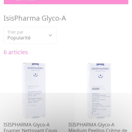
IsisPharma Glyco-A
Trier par
6 articles
ISISPHARMA Glyco-A
ISISPHARMA Glyco-A
Foamer Nettoyant Coup
Medium Peeling Crème de