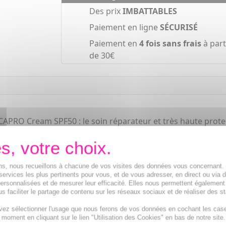
Des prix
IMBATTABLES
Paiement en ligne
SÉCURISÉ
Paiement en
4 fois sans frais
à part
de 30€
CAPRO Cream SPF50 : le soin réparateur et très haute protec
vec une très bonne tolérance !
t comme un pansement protecteur, pour un confort optimal.
que.
ions, nous recueillons à chacune de vos visites des données vous concernant
services les plus pertinents pour vous, et de vous adresser, en direct ou via 
ersonnalisées et de mesurer leur efficacité. Elles nous permettent également
s faciliter le partage de contenu sur les réseaux sociaux et de réaliser des st
vez sélectionner l'usage que nous ferons de vos données en cochant les cas
t moment en cliquant sur le lien "Utilisation des Cookies" en bas de notre site.