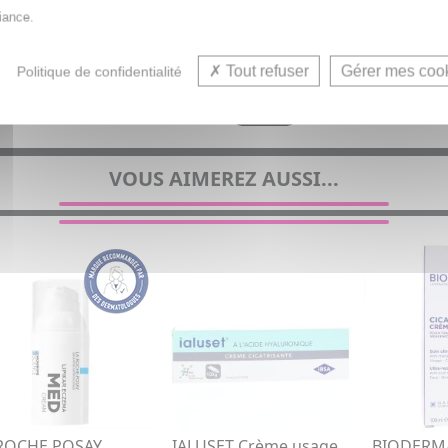
iance.
Tout refuser
Gérer mes coo
Politique de confidentialité
rotection SPF 40/50+ pour femme, homme, enfant & adolesce
VOUS AIMEREZ AUSSI...
ROCHE POSAY
IALUSET Crème usage
BIODERMA 