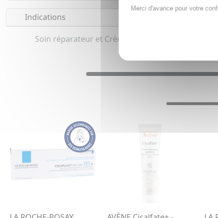
Merci d'avance pour votre conf
Indications
Soin réparateur et Crème, Fluide solaire haute p
LA ROCHE-POSAY
AVÈNE Cicalfate+ -
LA 