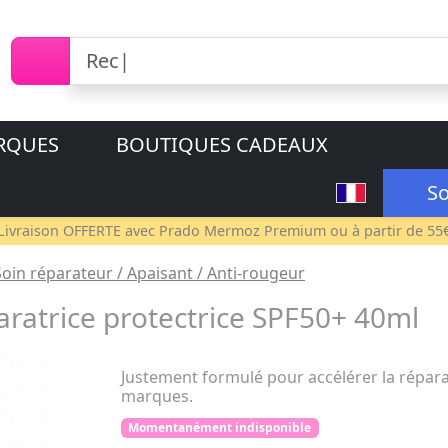
RQUES
BOUTIQUES CADEAUX
So
Livraison OFFERTE avec
Prado Mermoz Premium
ou à partir de 55
Soin réparateur / Apaisant / Anti-rougeur
ratrice protectrice SPF50+ 40ml
Justement formulé pour accélérer la réparat
marques.
Momentanément indisponible