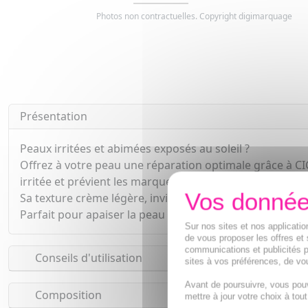
Photos non contractuelles. Copyright digimarquage
Présentation
Peaux irritées et abimées exposés au soleil ?
Offrez à votre peau une réparation optimale grâce à CI
irritée et prévient les marques. Pour toute la famille, a
Sa texture crème légère, invisible et non collante agi
Parfait pour apaiser la peau après un acte dermatologi
Sur nos sites et nos applicat
de vous proposer les offres et 
communications et publicités p
Conseils d'utilisation
sites à vos préférences, de vou
Avant de poursuivre, vous pou
Composition
mettre à jour votre choix à tou