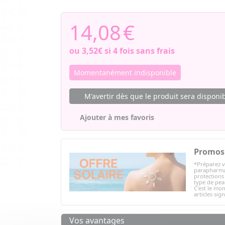
14,08
€
ou
3,52€
si 4 fois sans frais
Momentanément indisponible
M'avertir dès que le produit sera disponi
Ajouter à mes favoris
Promos 
*Préparez v
parapharmac
protections 
type de peau
C'est le mom
articles sig
Vos avantages