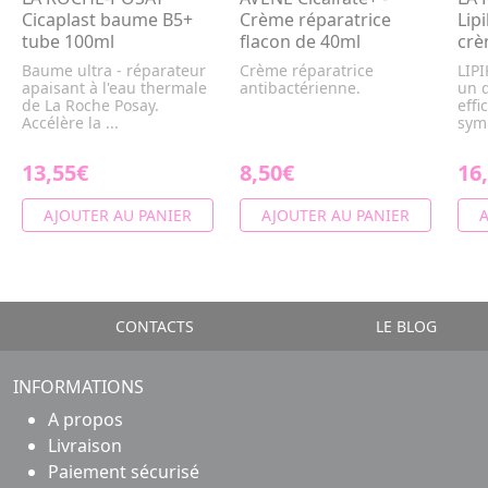
Cicaplast baume B5+
Crème réparatrice
Lip
tube 100ml
flacon de 40ml
crè
Baume ultra - réparateur
Crème réparatrice
LIP
apaisant à l'eau thermale
antibactérienne.
un d
de La Roche Posay.
effi
Accélère la ...
symp
13,55€
8,50€
16
AJOUTER AU PANIER
AJOUTER AU PANIER
A
CONTACTS
LE BLOG
INFORMATIONS
A propos
Livraison
Paiement sécurisé