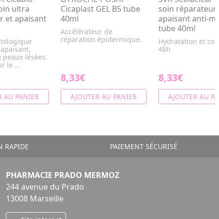
in ultra
Cicaplast GEL B5 tube
soin réparateur
r et apaisant
40ml
apaisant anti-m
tube 40ml
Accélérateur de
réparation épidermique.
tologique
Hydratation et con
 apaisant,
48h
x peaux lésées.
 le ...
8,33€
8,33€
 AU PANIER
AJOUTER AU PANIER
AJOUTER AU PA
N RAPIDE
PAIEMENT SÉCURISÉ
PHARMACIE PRADO MERMOZ
244 avenue du Prado
13008 Marseille