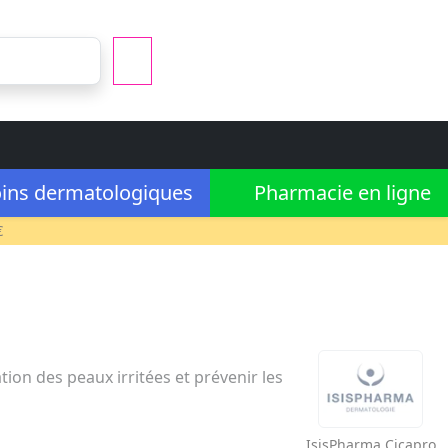
ins dermatologiques
Pharmacie en ligne
€
ion des peaux irritées et prévenir les
IsisPharma
Cicapro