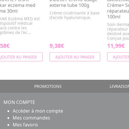
ikar eczema med
externe tube 100g
Crème+ So
me 30ml
réparateu
Crème cicatrisante à base
100ml
d'acide hyaluronique.
IKAR Eczéma MED est
ispositif médical
Soin derma
cace contre les
réparateur
tômes de l'ec...
destiné au
Conçue pour
,58€
9,38€
11,99€
JOUTER AU PANIER
AJOUTER AU PANIER
AJOUTER
PROMOTIONS
LIVRAISO
MON COMPTE
Accéder à mon compte
Mes commandes
Mes favoris