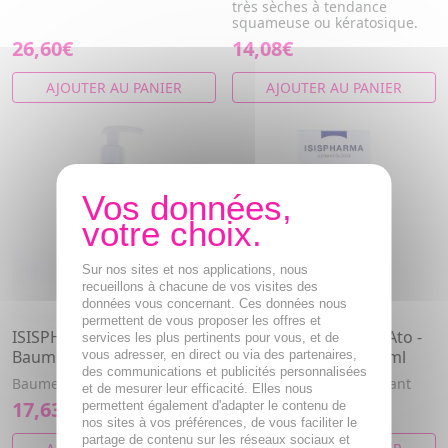
très sèches à tendance
squameuse ou kératosique.
26,60€
14,08€
AJOUTER AU PANIER
AJOUTER AU PANIER
Sur nos sites et nos applications, nous
recueillons à chacune de vos visites des
données vous concernant. Ces données nous
permettent de vous proposer les offres et
ISISPHARMA Secalia Ato -
ISISPHARMA Secalia Ato -
services les plus pertinents pour vous, et de
Baume Relipidant 400ml
Baume Relipidant 40ml
vous adresser, en direct ou via des partenaires,
des communications et publicités personnalisées
Baume relipidant apaisant
Baume relipidant apaisant
et de mesurer leur efficacité. Elles nous
17,63€
9,91€
permettent également d'adapter le contenu de
nos sites à vos préférences, de vous faciliter le
partage de contenu sur les réseaux sociaux et