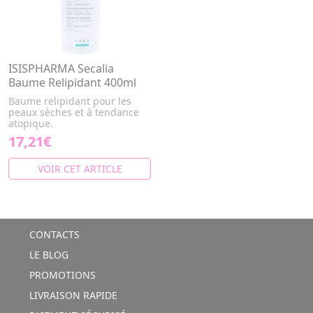
ISISPHARMA Secalia
Baume Relipidant 400ml
Baume relipidant pour les
peaux sèches et à tendance
atopique.
17,21€
VOIR CET ARTICLE
CONTACTS
LE BLOG
PROMOTIONS
LIVRAISON RAPIDE