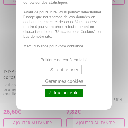
AJOUTER AU PANIER
AJOUTER AU PANIER
de réaliser des statistiques
Avant de poursuivre, vous pouvez sélectionner
l'usage que nous ferons de vos données en
cochant les cases ci-dessous. Vous pourrez
mettre à jour votre choix à tout moment en
cliquant sur le lien "Utilisation des Cookies" en
bas de notre site.
Merci d'avance pour votre confiance.
Politique de confidentialité
Tout refuser
ISISPHARMA Neotone Lait
ISISPHARMA Cicapro -
corps Intensif 100ml
Crème Réparatrice et
Gérer mes cookies
Apaisante 40ml
Lait corps intensif tâches
brunes zones sensibles
Justement formulé pour
Tout accepter
(maillot et aisselles)
réparer et apaiser les
irritations du quotidien. Effet
pans...
26,60€
7,82€
AJOUTER AU PANIER
AJOUTER AU PANIER