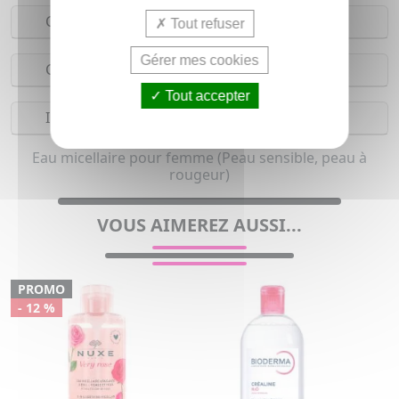
Conseils d'utilisation
Tout refuser
Gérer mes cookies
Composition
Tout accepter
Indications
Eau micellaire pour femme (Peau sensible, peau à
rougeur)
VOUS AIMEREZ AUSSI...
PROMO
- 12 %