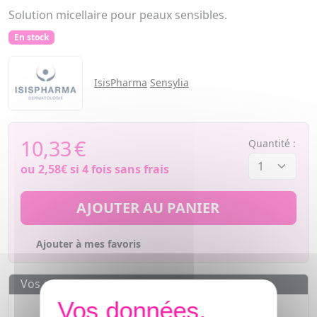
Solution micellaire pour peaux sensibles.
En stock
IsisPharma
Sensylia
10,33
€
Quantité :
ou
2,58€
si 4 fois sans frais
AJOUTER AU PANIER
Ajouter à mes favoris
Vos avantages
Des prix
IMBATTABLES