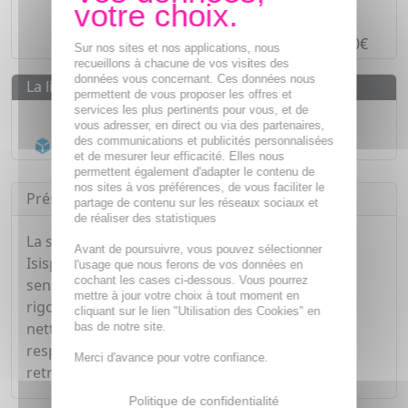
Paiement en ligne
SÉCURISÉ
Paiement en
4 fois sans frais
à partir de 30€
Sur nos sites et nos applications, nous
recueillons à chacune de vos visites des
données vous concernant. Ces données nous
La livraison
permettent de vous proposer les offres et
services les plus pertinents pour vous, et de
Livraison gratuite dès
55€
vous adresser, en direct ou via des partenaires,
des communications et publicités personnalisées
Acheminement Chronopost
en 24h*
et de mesurer leur efficacité. Elles nous
permettent également d'adapter le contenu de
nos sites à vos préférences, de vous faciliter le
Présentation
partage de contenu sur les réseaux sociaux et
de réaliser des statistiques
La solution micellaire "Sensylia" de chez
Avant de poursuivre, vous pouvez sélectionner
Isispharma, démaquille et hydrate les peaux
l'usage que nous ferons de vos données en
cochant les cases ci-dessous. Vous pourrez
sensibles tout en l'apaisant grâce a ses actifs
mettre à jour votre choix à tout moment en
rigoureusement sélectionnés. Sans rinçage, elle
cliquant sur le lien "Utilisation des Cookies" en
nettoie aussi bien le visage que les yeux tout en
bas de notre site.
respectant la peau lui permettant ainsi de
Merci d'avance pour votre confiance.
retrouver son équilibre physiologique.
Politique de confidentialité