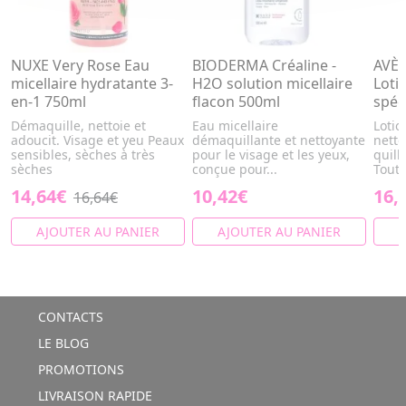
NUXE Very Rose Eau
BIODERMA Créaline -
AVÈN
micellaire hydratante 3-
H2O solution micellaire
Loti
en-1 750ml
flacon 500ml
spéc
Démaquille, nettoie et
Eau micellaire
Lotio
adoucit. Visage et yeu Peaux
démaquillante et nettoyante
nett
sensibles, sèches à très
pour le visage et les yeux,
quill
sèches
conçue pour...
Toute
14,64€
10,42€
16,
16,64€
AJOUTER AU PANIER
AJOUTER AU PANIER
A
CONTACTS
LE BLOG
PROMOTIONS
LIVRAISON RAPIDE