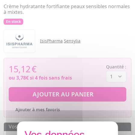
Crème hydratante fortifiante peaux sensibles normales
à mixtes.
En stock
IsisPharma
Sensylia
15,12
€
Quantité :
ou
3,78€
si 4 fois sans frais
AJOUTER AU PANIER
Ajouter à mes favoris
Vos avantages