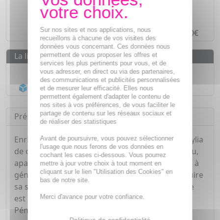
Des prix
IMBATTABLES
Paiement en ligne
SÉCURISÉ
Sur nos sites et nos applications, nous
Paiement en
4 fois sans frais
à partir de 30€
recueillons à chacune de vos visites des
données vous concernant. Ces données nous
La livraison
permettent de vous proposer les offres et
services les plus pertinents pour vous, et de
Livraison gratuite dès
55€
vous adresser, en direct ou via des partenaires,
des communications et publicités personnalisées
Acheminement Chronopost
en 24h*
et de mesurer leur efficacité. Elles nous
permettent également d'adapter le contenu de
nos sites à vos préférences, de vous faciliter le
partage de contenu sur les réseaux sociaux et
Présentation
de réaliser des statistiques
Enrichie en complexe "Hydractiv", le fluide Sensylia
Avant de poursuivre, vous pouvez sélectionner
l'usage que nous ferons de vos données en
de chez Isispharma hydrate pendant 24H la peau,
cochant les cases ci-dessous. Vous pourrez
apaise les sensations d'inconfort et aide la peau à
mettre à jour votre choix à tout moment en
cliquant sur le lien "Utilisation des Cookies" en
générer ses propres réserves d'eau afin de réduire
bas de notre site.
sa sensibilité tout en matifiant. Sa texture légère
Merci d'avance pour votre confiance.
est idéale pour les peaux normales à mixtes.
Pénètre rapidement.
Politique de confidentialité