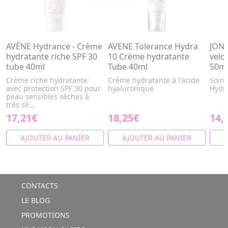
AVÈNE Hydrance - Crème
AVENE Tolerance Hydra
JONZ
hydratante riche SPF 30
10 Crème hydratante
velo
tube 40ml
Tube 40ml
50m
Crème riche hydratante
Crème hydratante à l'acide
Soin 
avec protection SPF 30 pour
hyaluronique
Hydra
peau sensibles sèches à
trés sè...
17,21€
18,25€
14,
AJOUTER AU PANIER
AJOUTER AU PANIER
A
CONTACTS
LE BLOG
PROMOTIONS