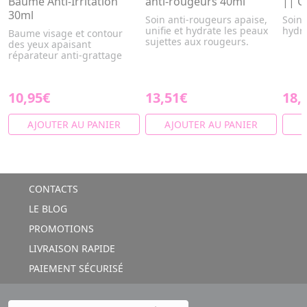
Baume Anti-Irritation
anti-rougeurs 40ml
|| C
30ml
Soin anti-rougeurs apaise,
Soin 
unifie et hydrate les peaux
hydr
Baume visage et contour
sujettes aux rougeurs.
des yeux apaisant
réparateur anti-grattage
10,95€
13,51€
18,
AJOUTER AU PANIER
AJOUTER AU PANIER
A
CONTACTS
LE BLOG
PROMOTIONS
LIVRAISON RAPIDE
PAIEMENT SÉCURISÉ