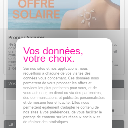
Promos Solaires
*Préparez votre peau pour l'été avec notre sélection de produits solaires
de parapharmacie. Profitez d'offres exceptionnelles sur des soins de
grandes marques : protections solaires pour toute la famille, après-soleil
hydratants et soins adaptés à chaque type de peau. Alliez efficacité,
confort et sécurité tout en bénéficiant de prix avantageux. C'est le
moment idéal pour faire le plein de vos indispensables solaires ! Offre
valable sur articles signalés, dans la limite des stocks disponibles jusqu'au
Sur nos sites et nos applications, nous
31/08/2026.
Voir la sélection
recueillons à chacune de vos visites des
données vous concernant. Ces données nous
Vos avantages
permettent de vous proposer les offres et
services les plus pertinents pour vous, et de
Des prix
IMBATTABLES
vous adresser, en direct ou via des partenaires,
des communications et publicités personnalisées
Paiement en ligne
SÉCURISÉ
et de mesurer leur efficacité. Elles nous
permettent également d'adapter le contenu de
Paiement en
4 fois sans frais
à partir de 30€
nos sites à vos préférences, de vous faciliter le
partage de contenu sur les réseaux sociaux et
de réaliser des statistiques
La livraison