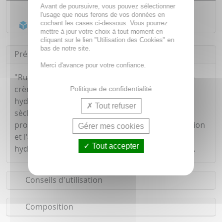
Avant de poursuivre, vous pouvez sélectionner
Livraison gratuite dès
55€
l'usage que nous ferons de vos données en
Acheminement Chronopost
en 24h*
cochant les cases ci-dessous. Vous pourrez
mettre à jour votre choix à tout moment en
cliquant sur le lien "Utilisation des Cookies" en
bas de notre site.
Présentation
Merci d'avance pour votre confiance.
"Ruboril expert 50+" de chez Isispharma est une
crème teintée anti rougeurs apaisante et
Politique de confidentialité
hydratante, idéale pour les peaux sensibles et
Tout refuser
sèches. Avec une protection enti UVB/UVA elle
protège la peau et l'aide a lutter contre l'apparition
Gérer mes cookies
et l'aggravation des rougeurs. Votre peau est
Tout accepter
hydratée, apaisée, protégée et votre teint unifié.
Conseils d'utilisation
Composition