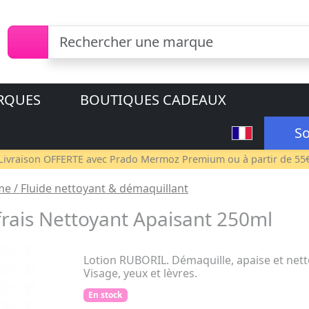
RQUES
BOUTIQUES CADEAUX
So
Livraison OFFERTE avec
Prado Mermoz Premium
ou à partir de 55
ème / Fluide nettoyant & démaquillant
frais Nettoyant Apaisant 250ml
Lotion RUBORIL. Démaquille, apaise et netto
Visage, yeux et lèvres.
En stock