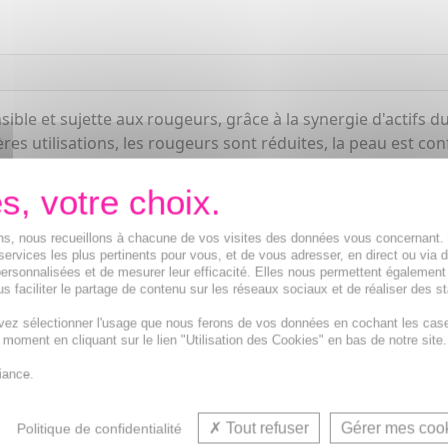
le et sujette aux rougeurs, grâce à la synergie d'actifs du l
s utilisations, les rougeurs sont réduites, la peau est con
 non parfumée, possède un fini non gras et non collant.
ions, nous recueillons à chacune de vos visites des données vous concernant
services les plus pertinents pour vous, et de vous adresser, en direct ou via 
ersonnalisées et de mesurer leur efficacité. Elles nous permettent également
s faciliter le partage de contenu sur les réseaux sociaux et de réaliser des st
vez sélectionner l'usage que nous ferons de vos données en cochant les cas
t moment en cliquant sur le lien "Utilisation des Cookies" en bas de notre site.
iance.
Fluide nettoyant demaquill
Tout refuser
Gérer mes coo
Politique de confidentialité