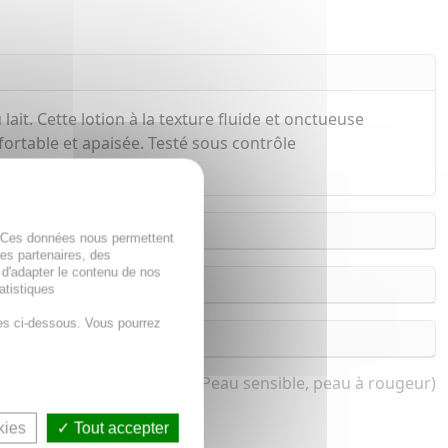
ait. Cette lotion à la texture fluide et onctueuse
fortable et apaisée. Testé sous contrôle
. Ces données nous permettent
des partenaires, des
 d'adapter le contenu de nos
atistiques
es ci-dessous. Vous pourrez
ant pour homme et femme (Peau sensible, peau à rougeur)
kies
Tout accepter