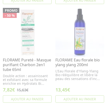
AJOUTER AU PANIER
AJOUTER AU PANIER
PROMO
- 50 %
FLORAME Pureté - Masque
FLORAME Eau florale bio
purifiant Charbon 2en1
ylang ylang 200ml
tube 65ml
L'Eau Florale d'Ylang-Ylang
Bio rééquilibre et libère la
Double action : assainissant
peau des sensations d'inc...
et exfoliant avec sa formule
enrichie en Hydrolats Bi...
7,82€
13,45€
15,63€
AJOUTER AU PANIER
AJOUTER AU PANIER