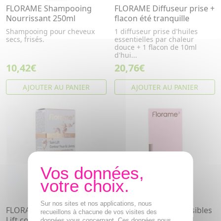
FLORAME Shampooing
FLORAME Diffuseur prise +
Nourrissant 250ml
flacon été tranquille
Shampooing pour cheveux
1 diffuseur prise d'huiles
secs, frisés.
essentielles par chaleur
douce + 1 flacon de 10ml
d'hui...
10,42€
20,76€
AJOUTER AU PANIER
AJOUTER AU PANIER
Sur nos sites et nos applications, nous
FLORAME Age Intense Soin
FLORAME Peaux Sensibles
recueillons à chacune de vos visites des
Lift contour yeux et lèvres
Sérum Apaisant 30ml
données vous concernant. Ces données nous