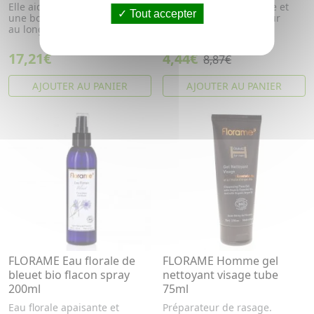
Elle aide la peau à maintenir
Double action purifiante et
Tout accepter
une bonne hydratation tout
perfectrice de peau pour
au long de la journée.
réduire visiblement les
imper...
17,21€
4,44€
8,87€
AJOUTER AU PANIER
AJOUTER AU PANIER
FLORAME Eau florale de
FLORAME Homme gel
bleuet bio flacon spray
nettoyant visage tube
200ml
75ml
Eau florale apaisante et
Préparateur de rasage.