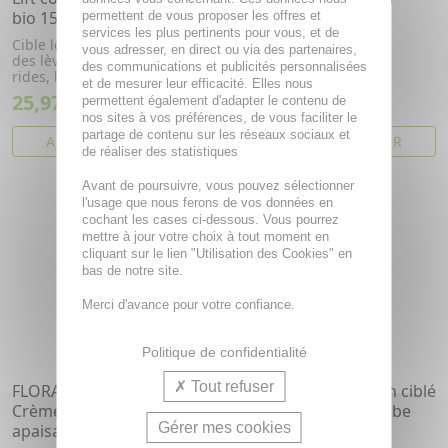
bio 15ml
permettent de vous proposer les offres et
Sérum peaux sensibles.
services les plus pertinents pour vous, et de
Cible le contour de l'oeil et
vous adresser, en direct ou via des partenaires,
des lèvres pour estomper les
des communications et publicités personnalisées
rides, lifter et défati...
et de mesurer leur efficacité. Elles nous
25,97€
20,76€
permettent également d'adapter le contenu de
nos sites à vos préférences, de vous faciliter le
partage de contenu sur les réseaux sociaux et
AJOUTER AU PANIER
AJOUTER AU PANIER
de réaliser des statistiques
PROMO
Avant de poursuivre, vous pouvez sélectionner
l'usage que nous ferons de vos données en
- 50 %
cochant les cases ci-dessous. Vous pourrez
mettre à jour votre choix à tout moment en
cliquant sur le lien "Utilisation des Cookies" en
bas de notre site.
Merci d'avance pour votre confiance.
Politique de confidentialité
Tout refuser
FLORAME Sensitive -
FLORAME Pureté Soin ciblé
Crème hydratante
anti-imperfections tube
Gérer mes cookies
apaisante Bio 50ml
15ml